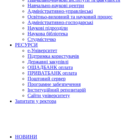
Навчально-наукові центри
Адміністративно-управлінські
Освітньо-виховний та науковий процес
Адміністративно-господарські
Наукові підрозділи
Наукова бібліотека
Студмістечко
РЕСУРСИ
е-Університет
Підтримка користувачів
Державні закупівлі
ОЩАДБАНК оплата
ПРИВАТБАНК оплата
Поштовий сервер
Програмне забезпечення
Інституційний репозитарій
Сайти університету
Запитати у ректора
НОВИНИ