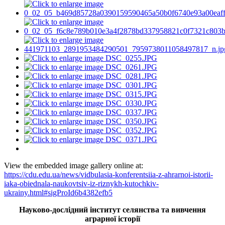
View the embedded image gallery online at:
https://cdu.edu.ua/news/vidbulasia-konferentsiia-z-ahrarnoi-istorii-
iaka-obiednala-naukovtsiv-iz-riznykh-kutochkiv-
ukrainy.html#sigProId6b4382efb5
Науково-дослідний інститут селянства та вивчення
аграрної історії