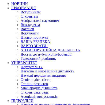
НОВИНИ
ІНФОРМАЦІЯ
Вступникам
Студентам
Аспірантам і науковцям
Викладачам
Вакансії
Документи
Цікаво про науку
ВАША БЕЗПЕКА
ВАРТО ЗНАТИ!
АНТИКОРУПЦІЙНА ДІЯЛЬНІСТЬ
Доступ до публічної інформації
Телефонний довідник
УНІВЕРСИТЕТ
Портрет ЧНУ
Наукова й інноваційна діяльність
Наукові періодичні видання
Освітня діяльність
Сталий розвиток
Міжнародна діяльність
Студентська рада
Асоціація випускників
ПІДРОЗДІЛИ
Навчально-наукові інститути та факультети