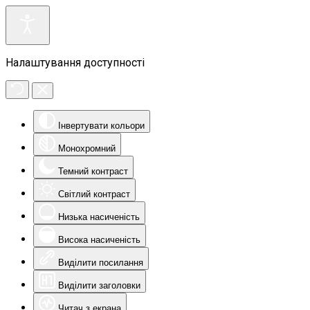
Налаштування доступності
Інвертувати кольори
Монохромний
Темний контраст
Світлий контраст
Низька насиченість
Висока насиченість
Виділити посилання
Виділити заголовки
Читач з екрана