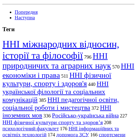
Попередня
Наступна
Теги
ННІ міжнародних відносин,
історії та філософії
ННІ
796
природничих та аграрних наук
ННІ
570
економіки і права
ННІ фізичної
511
культури, спорту і здоров'я
ННІ
440
української філології та соціальних
комунікацій
ННІ педагогічної освіти,
385
соціальної роботи і мистецтва
ННІ
372
іноземних мов
Російсько-українська війна
336
227
ННІ фізичної культури спорту та здоров’я
208
психологічний факультет
ННІ інформаційних та
176
освітніх технологій
допомога ЗСУ
спортсмени
174
166