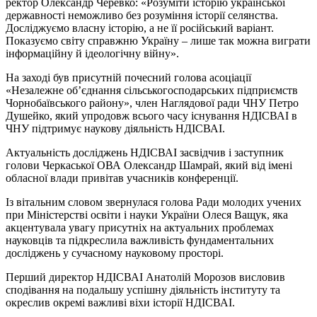
ректор Олександр Черевко: «Розуміти історію української
державності неможливо без розуміння історії селянства.
Досліджуємо власну історію, а не її російський варіант.
Показуємо світу справжню Україну – лише так можна виграти
інформаційну й ідеологічну війну».
На заході був присутній почесний голова асоціації
«Незалежне об’єднання сільськогосподарських підприємств
Чорнобаївського району», член Наглядової ради ЧНУ Петро
Душейко, який упродовж всього часу існування НДІСВАІ в
ЧНУ підтримує наукову діяльність НДІСВАІ.
Актуальність досліджень НДІСВАІ засвідчив і заступник
голови Черкаської ОВА Олександр Шамрай, який від імені
обласної влади привітав учасників конференції.
Із вітальним словом звернулася голова Ради молодих учених
при Міністерстві освіти і науки України Олеся Ващук, яка
акцентувала увагу присутніх на актуальних проблемах
науковців та підкреслила важливість фундаментальних
досліджень у сучасному науковому просторі.
Перший директор НДІСВАІ Анатолій Морозов висловив
сподівання на подальшу успішну діяльність інституту та
окреслив окремі важливі віхи історії НДІСВАІ.