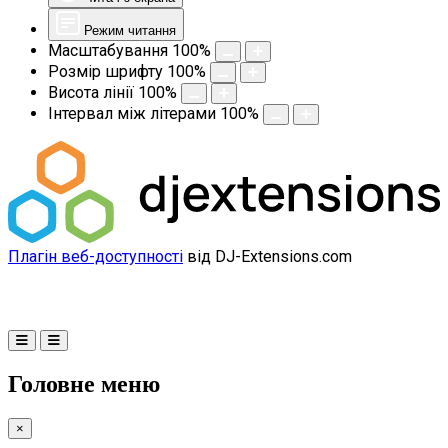
Режим читання
Масштабування
100
%
Розмір шрифту
100
%
Висота лінії
100
%
Інтервал між літерами
100
%
Плагін веб-доступності
від DJ-Extensions.com
Головне меню
×