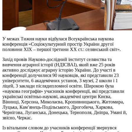
У межах Тижня науки відбулася Всеукраїнська наукова
конференція «Соціокультурний простір України другої
половини ХІХ – першої третини ХХ ст.: селянський світ».
Захід провів Науково-дослідний інститут селянства та
вивчення аграрної історії (НДІСВАІ), який вже 25 років
активно досліджує аграрну історію України. До участі в
конференції долучилися 90 науковців, які представили 23
університети, 6 академічних установ, 3 музеї, 2 школи і 1
ліцей, 3 заклади післядипломної освіти. Широкою була
«наукова географія» учасників конференції, які представили
українські освітньо-наукові, академічні центри Києва,
Вінниці, Херсона, Миколаєва, Кропивницького, Житомира,
Луцька, Кам’янець-Подільського, Дрогобича, Харкова,
Чернігова, Луганська, Донецька, Тернополя, Дніпра, Умані й,
звісно, Черкас.
Із вітальним словом до учасників конференції звернувся