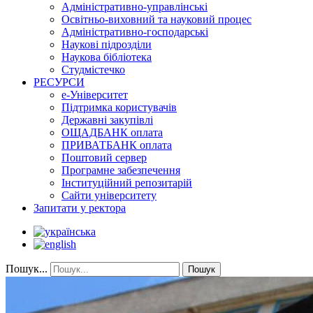
Адміністративно-управлінські
Освітньо-виховний та науковий процес
Адміністративно-господарські
Наукові підрозділи
Наукова бібліотека
Студмістечко
РЕСУРСИ
е-Університет
Підтримка користувачів
Державні закупівлі
ОЩАДБАНК оплата
ПРИВАТБАНК оплата
Поштовий сервер
Програмне забезпечення
Інституційний репозитарій
Сайти університету
Запитати у ректора
Пошук...
Пошук