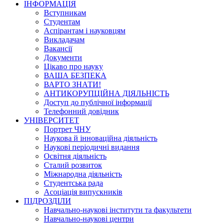
ІНФОРМАЦІЯ
Вступникам
Студентам
Аспірантам і науковцям
Викладачам
Вакансії
Документи
Цікаво про науку
ВАША БЕЗПЕКА
ВАРТО ЗНАТИ!
АНТИКОРУПЦІЙНА ДІЯЛЬНІСТЬ
Доступ до публічної інформації
Телефонний довідник
УНІВЕРСИТЕТ
Портрет ЧНУ
Наукова й інноваційна діяльність
Наукові періодичні видання
Освітня діяльність
Сталий розвиток
Міжнародна діяльність
Студентська рада
Асоціація випускників
ПІДРОЗДІЛИ
Навчально-наукові інститути та факультети
Навчально-наукові центри