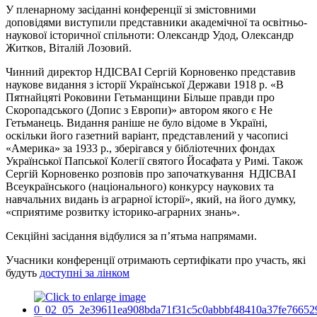
У пленарному засіданні конференції зі змістовними
доповідями виступили представники академічної та освітньо-
наукової історичної спільноти: Олександр Удод, Олександр
Житков, Віталій Лозовий.
Чинний директор НДІСВАІ Сергій Корновенко представив
наукове видання з історії Української Держави 1918 р. «В
Пятнайцяті Роковини Гетьманщини Більше правди про
Скоропадського (Допис з Европи)» автором якого є Не
Гетьманець. Видання раніше не було відоме в Україні,
оскільки його газетний варіант, представлений у часописі
«Америка» за 1933 р., зберігався у бібліотечних фондах
Української Папської Колегії святого Йосафата у Римі. Також
Сергій Корновенко розповів про започаткування НДІСВАІ
Всеукраїнського (національного) конкурсу наукових та
навчальних видань із аграрної історії», який, на його думку,
«сприятиме розвитку історико-аграрних знань».
Секційні засідання відбулися за п’ятьма напрямами.
Учасники конференції отримають сертифікати про участь, які
будуть
доступні за лінком