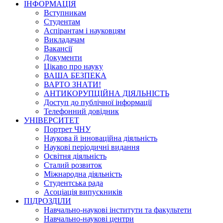
ІНФОРМАЦІЯ
Вступникам
Студентам
Аспірантам і науковцям
Викладачам
Вакансії
Документи
Цікаво про науку
ВАША БЕЗПЕКА
ВАРТО ЗНАТИ!
АНТИКОРУПЦІЙНА ДІЯЛЬНІСТЬ
Доступ до публічної інформації
Телефонний довідник
УНІВЕРСИТЕТ
Портрет ЧНУ
Наукова й інноваційна діяльність
Наукові періодичні видання
Освітня діяльність
Сталий розвиток
Міжнародна діяльність
Студентська рада
Асоціація випускників
ПІДРОЗДІЛИ
Навчально-наукові інститути та факультети
Навчально-наукові центри