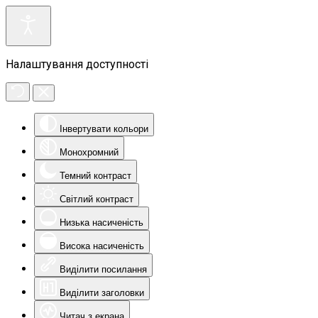
Налаштування доступності
Інвертувати кольори
Монохромний
Темний контраст
Світлий контраст
Низька насиченість
Висока насиченість
Виділити посилання
Виділити заголовки
Читач з екрана