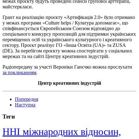
межах проєкту будуть проведені сеанси групової арттерапії,
майстеркласи.
Грант на реалізацію проєкту «
Артифікація
2.0» було отримано
у межах програми «Culture helps / Культура допомагає», що
співфінансується Європейським Союзом відповідно до
спеціального конкурсу пропозицій для підтримки українських
переміщених осіб та українського культурного і креативного
сектору. Проєкт реалізує ГО «Інша Освіта (UA)» та ZUSA
(DE). За перебігом проєкту можна спостерігати у соціальних
мережах та на сайті Центру креативних індустрій.
Радіопередачу за участі Вероніки
Ганєчко
можна прослухати
за покликанням
.
Центр креативних індустрій
Попередня
Наступна
Теги
ННІ міжнародних відносин,