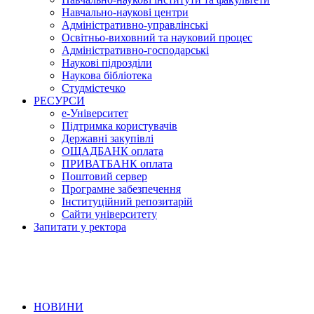
Навчально-наукові центри
Адміністративно-управлінські
Освітньо-виховний та науковий процес
Адміністративно-господарські
Наукові підрозділи
Наукова бібліотека
Студмістечко
РЕСУРСИ
е-Університет
Підтримка користувачів
Державні закупівлі
ОЩАДБАНК оплата
ПРИВАТБАНК оплата
Поштовий сервер
Програмне забезпечення
Інституційний репозитарій
Сайти університету
Запитати у ректора
НОВИНИ