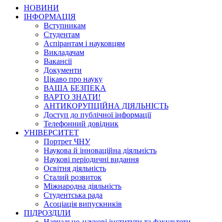
НОВИНИ
ІНФОРМАЦІЯ
Вступникам
Студентам
Аспірантам і науковцям
Викладачам
Вакансії
Документи
Цікаво про науку
ВАША БЕЗПЕКА
ВАРТО ЗНАТИ!
АНТИКОРУПЦІЙНА ДІЯЛЬНІСТЬ
Доступ до публічної інформації
Телефонний довідник
УНІВЕРСИТЕТ
Портрет ЧНУ
Наукова й інноваційна діяльність
Наукові періодичні видання
Освітня діяльність
Сталий розвиток
Міжнародна діяльність
Студентська рада
Асоціація випускників
ПІДРОЗДІЛИ
Навчально-наукові інститути та факультети