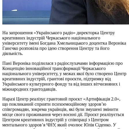
На запрошення «Українського радіо» директорка Центру
креативних індустрій Черкаського національного
університету імені Богдана Хмельницького доцентка Вероніка
Ганєчко розповіла про ідею створення Центру та його
діяльність.
Пані Вероніка поділилася з радіослухачами інформацією про
Концепцію інноваційної трансформації Черкаського
національного університету, у межах якої було створено Центр
креативних індустрій, грантові проєкти, підтримку від
Українського культурного фонду та від інших вітчизняних і
міжнародних грантодавців.
Наразі Центр реалізує грантовий проєкт «
Артифікація
2.0»,
що покликаний сприяти психоемоційному здоровʼю
співгромадян, зокрема українців, які були змушені змінити
місце свого проживання через воєнні дії. Проєкт реалізується
Центром креативних індустрій у співпраці з Центром
ментального здоровʼя ЧНУ, який очолює Юлія Сіденко. У