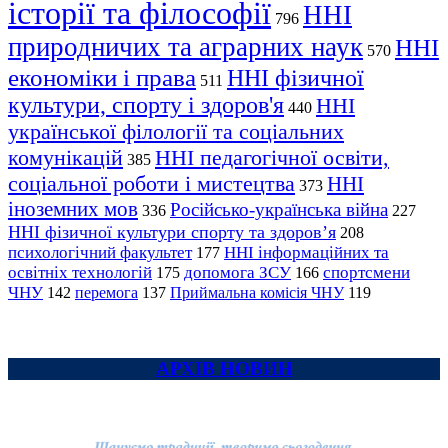
історії та філософії
ННІ
796
природничих та аграрних наук
ННІ
570
економіки і права
ННІ фізичної
511
культури, спорту і здоров'я
ННІ
440
української філології та соціальних
комунікацій
ННІ педагогічної освіти,
385
соціальної роботи і мистецтва
ННІ
373
іноземних мов
Російсько-українська війна
336
227
ННІ фізичної культури спорту та здоров’я
208
психологічний факультет
ННІ інформаційних та
177
освітніх технологій
допомога ЗСУ
спортсмени
175
166
ЧНУ
перемога
142
137
Приймальна комісія ЧНУ
119
АРХІВ НОВИН