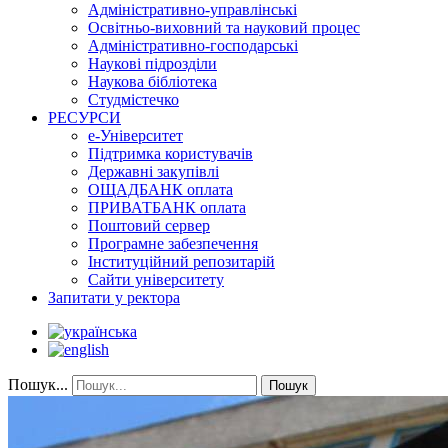
Адміністративно-управлінські
Освітньо-виховний та науковий процес
Адміністративно-господарські
Наукові підрозділи
Наукова бібліотека
Студмістечко
РЕСУРСИ
е-Університет
Підтримка користувачів
Державні закупівлі
ОЩАДБАНК оплата
ПРИВАТБАНК оплата
Поштовий сервер
Програмне забезпечення
Інституційний репозитарій
Сайти університету
Запитати у ректора
Пошук...
Пошук