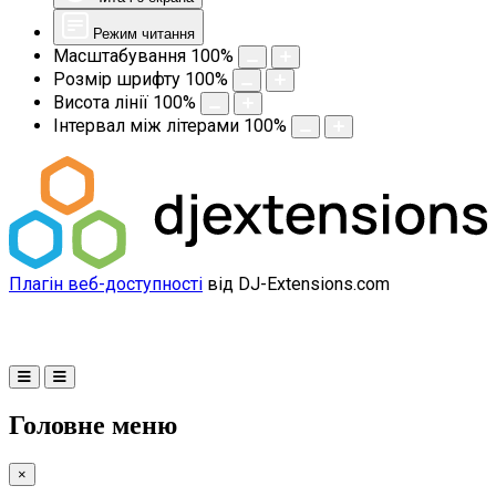
Режим читання
Масштабування
100
%
Розмір шрифту
100
%
Висота лінії
100
%
Інтервал між літерами
100
%
Плагін веб-доступності
від DJ-Extensions.com
Головне меню
×