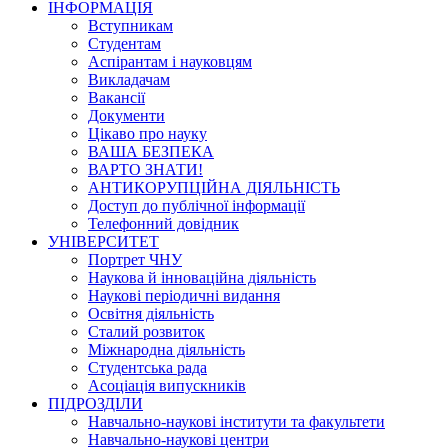
ІНФОРМАЦІЯ
Вступникам
Студентам
Аспірантам і науковцям
Викладачам
Вакансії
Документи
Цікаво про науку
ВАША БЕЗПЕКА
ВАРТО ЗНАТИ!
АНТИКОРУПЦІЙНА ДІЯЛЬНІСТЬ
Доступ до публічної інформації
Телефонний довідник
УНІВЕРСИТЕТ
Портрет ЧНУ
Наукова й інноваційна діяльність
Наукові періодичні видання
Освітня діяльність
Сталий розвиток
Міжнародна діяльність
Студентська рада
Асоціація випускників
ПІДРОЗДІЛИ
Навчально-наукові інститути та факультети
Навчально-наукові центри