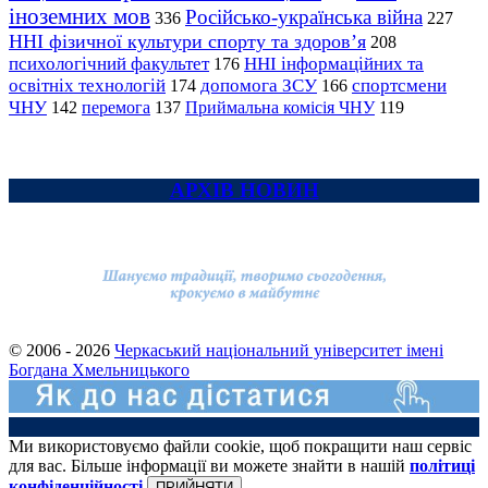
іноземних мов
Російсько-українська війна
336
227
ННІ фізичної культури спорту та здоров’я
208
психологічний факультет
ННІ інформаційних та
176
освітніх технологій
допомога ЗСУ
спортсмени
174
166
ЧНУ
перемога
142
137
Приймальна комісія ЧНУ
119
АРХІВ НОВИН
© 2006 - 2026
Черкаський національний університет імені
Богдана Хмельницького
Ми використовуємо файли cookie, щоб покращити наш сервіс
для вас. Більше інформації ви можете знайти в нашій
політиці
конфіденційності
ПРИЙНЯТИ