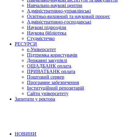
Навчально-наукові центри
Адміністративно-управлінські
Освітньо-виховний та науковий процес
Адміністративно-господарські
Наукові підрозділи
Наукова бібліотека
Студмістечко
РЕСУРСИ
е-Університет
Підтримка користувачів
Державні закупівлі
ОЩАДБАНК оплата
ПРИВАТБАНК оплата
Поштовий сервер
Програмне забезпечення
Інституційний репозитарій
Сайти університету
Запитати у ректора
НОВИНИ