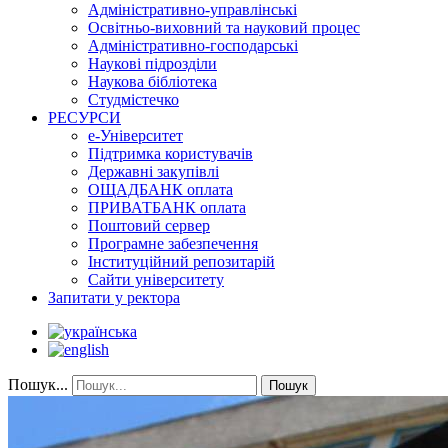
Адміністративно-управлінські
Освітньо-виховний та науковий процес
Адміністративно-господарські
Наукові підрозділи
Наукова бібліотека
Студмістечко
РЕСУРСИ
е-Університет
Підтримка користувачів
Державні закупівлі
ОЩАДБАНК оплата
ПРИВАТБАНК оплата
Поштовий сервер
Програмне забезпечення
Інституційний репозитарій
Сайти університету
Запитати у ректора
Пошук...
Пошук