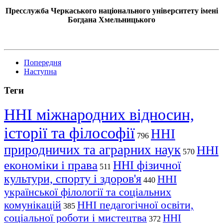
Пресслужба Черкаського національного університету імені
Богдана Хмельницького
Попередня
Наступна
Теги
ННІ міжнародних відносин,
історії та філософії
ННІ
796
природничих та аграрних наук
ННІ
570
економіки і права
ННІ фізичної
511
культури, спорту і здоров'я
ННІ
440
української філології та соціальних
комунікацій
ННІ педагогічної освіти,
385
соціальної роботи і мистецтва
ННІ
372