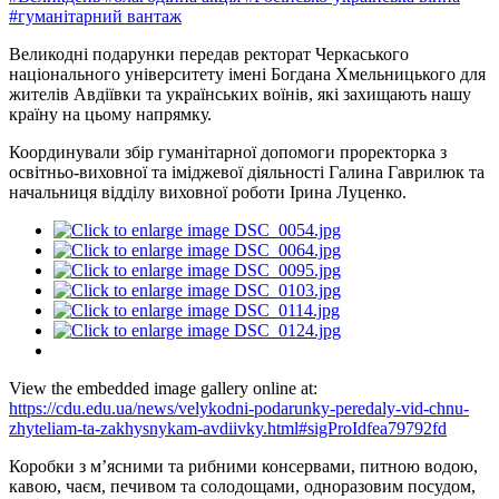
#гуманітарний вантаж
Великодні подарунки передав ректорат Черкаського
національного університету імені Богдана Хмельницького для
жителів Авдіївки та українських воїнів, які захищають нашу
країну на цьому напрямку.
Координували збір гуманітарної допомоги проректорка з
освітньо-виховної та іміджевої діяльності Галина Гаврилюк та
начальниця відділу виховної роботи Ірина Луценко.
View the embedded image gallery online at:
https://cdu.edu.ua/news/velykodni-podarunky-peredaly-vid-chnu-
zhyteliam-ta-zakhysnykam-avdiivky.html#sigProIdfea79792fd
Коробки з м’ясними та рибними консервами, питною водою,
кавою, чаєм, печивом та солодощами, одноразовим посудом,