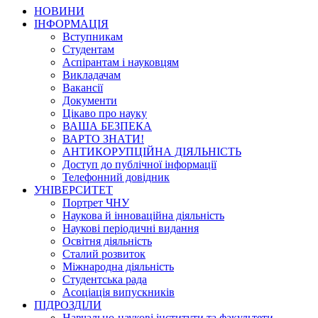
НОВИНИ
ІНФОРМАЦІЯ
Вступникам
Студентам
Аспірантам і науковцям
Викладачам
Вакансії
Документи
Цікаво про науку
ВАША БЕЗПЕКА
ВАРТО ЗНАТИ!
АНТИКОРУПЦІЙНА ДІЯЛЬНІСТЬ
Доступ до публічної інформації
Телефонний довідник
УНІВЕРСИТЕТ
Портрет ЧНУ
Наукова й інноваційна діяльність
Наукові періодичні видання
Освітня діяльність
Сталий розвиток
Міжнародна діяльність
Студентська рада
Асоціація випускників
ПІДРОЗДІЛИ
Навчально-наукові інститути та факультети