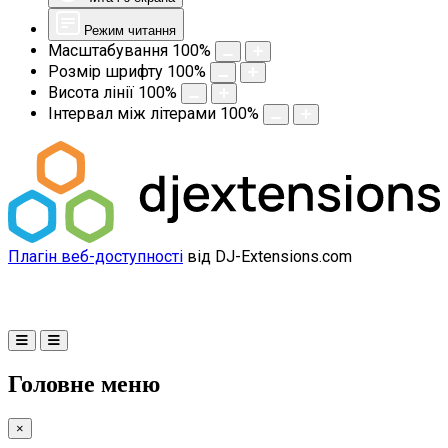
Режим читання
Масштабування
100
%
Розмір шрифту
100
%
Висота лінії
100
%
Інтервал між літерами
100
%
Плагін веб-доступності
від DJ-Extensions.com
Головне меню
×