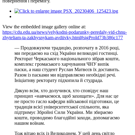
повернення і перемогу.
View the embedded image gallery online at:
https://cdu.edu.ua/news/velykodni-podarunky-peredaly-vid-chnu-
zhyteliam-ta-zakhysnykam-avdiivky.html#sigProId73b386c177
— Продовжуючи традицію, розпочату в 2016 році,
ми передаємо на схід України великодні гостинці.
Ректорат Черкаського національного зібрав кошти,
комплекс громаського харчування ЧНУ випік
паски, а наш студент Руслан Матвєєв їх доставить.
Разом із пасками ми відправляємо необхідні речі.
Ініціативу ректорату підхопила й студрада.
Дякую всім, хто долучився, хто сповідує наш
принцип «навчаємося, щоб захищати». Для нас це
не просто гасло кафедри військової підготовки, це
традиція всієї університетської спільноти, яка
підтримує Збройні Сили України. Ми збираємо
кошти, проводимо благодійні заходи, допомагаємо
нашим воїнам.
Тож вітаю всіх із Великоднем. У цей день світло