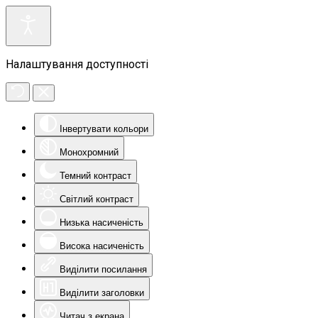
Налаштування доступності
Інвертувати кольори
Монохромний
Темний контраст
Світлий контраст
Низька насиченість
Висока насиченість
Виділити посилання
Виділити заголовки
Читач з екрана