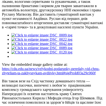
ліками, вологими серветками та рукавичками, а також
паливними брикетами і кормом для тварин завантажили в
автомобіль волонтеру, другокурснику ННІ економіки і права
Руслану Матвєєву. Він доставить гуманітарний вантаж у
пункт незламності Авдіївки. Руслан від перших днів
повномасштабного вторгнення доставляє гуманітарні вантажі
в «гарячі точки» та в деокуповані населені пункти України.
View the embedded image gallery online at:
https://cdu.edu.ua/news/velykodni-podarunky-peredaly-vid-chnu-
zhyteliam-ta-zakhysnykam-avdiivky.html#sigProId03a29c060f
Він також везе на Схід частинку домашнього тепла —
великодні пасочки, випечені з любов’ю працівниками
комплексу громадського харчування університету.
Напередодні їх освятив настоятель храму Святих
Рівноапостольних Кирила і Мефодія отець Ігор Шемяков. Під
час освячення помолилися за здоров’я бійців та щасливе їхнє