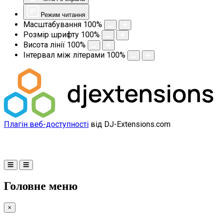
Режим читання
Масштабування
100
%
Розмір шрифту
100
%
Висота лінії
100
%
Інтервал між літерами
100
%
Плагін веб-доступності
від DJ-Extensions.com
Головне меню
×