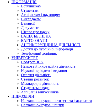
ІНФОРМАЦІЯ
Вступникам
Студентам
Аспірантам і науковцям
Викладачам
Вакансії
Документи
Цікаво про науку
ВАША БЕЗПЕКА
ВАРТО ЗНАТИ!
АНТИКОРУПЦІЙНА ДІЯЛЬНІСТЬ
Доступ до публічної інформації
Телефонний довідник
УНІВЕРСИТЕТ
Портрет ЧНУ
Наукова й інноваційна діяльність
Наукові періодичні видання
Освітня діяльність
Сталий розвиток
Міжнародна діяльність
Студентська рада
Асоціація випускників
ПІДРОЗДІЛИ
Навчально-наукові інститути та факультети
Навчально-наукові центри