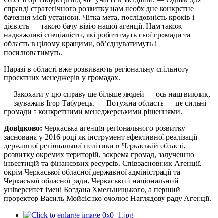
справді стратегічного розвитку нам необхідне конкретне
бачення місії установи. Чітка мета, послідовність кроків і
дієвість — такою бачу візію нашої агенції. Нам також
надважливі спеціалісти, які робитимуть свої громади та
область в цілому кращими, об’єднуватимуть і
посилюватимуть.
Наразі в області вже розвивають регіональну спільноту
проєктних менеджерів у громадах.
— Закохати у цю справу ще більше людей — ось наш виклик,
— зауважив Ігор Табурець. — Потужна область — це сильні
громади з конкретними менеджерськими рішеннями.
Довідково:
Черкаська агенція регіонального розвитку
заснована у 2016 році як інструмент ефективної реалізації
державної регіональної політики в Черкаській області,
розвитку окремих територій, зокрема громад, залученню
інвестицій та фінансових ресурсів. Співзасновник Агенції,
окрім Черкаської обласної державної адміністрації та
Черкаської обласної ради, Черкаський національний
університет імені Богдана Хмельницького, а перший
проректор Василь Мойсієнко очолює Наглядову раду Агенції.