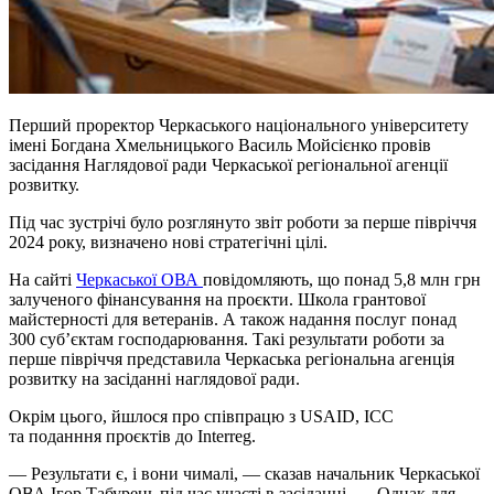
Перший проректор Черкаського національного університету
імені Богдана Хмельницького Василь Мойсієнко провів
засідання Наглядової ради Черкаської регіональної агенції
розвитку.
Під час зустрічі було розглянуто звіт роботи за перше півріччя
2024 року, визначено нові стратегічні цілі.
На сайті
Черкаської ОВА
повідомляють, що понад 5,8 млн грн
залученого фінансування на проєкти. Школа грантової
майстерності для ветеранів. А також надання послуг понад
300 суб’єктам господарювання. Такі результати роботи за
перше півріччя представила Черкаська регіональна агенція
розвитку на засіданні наглядової ради.
Окрім цього, йшлося про співпрацю з USAID, ICC
та
поданння
проєктів до Interreg.
— Результати є, і вони чималі, — сказав начальник Черкаської
ОВА Ігор Табурець під час участі в засіданні. — Однак для