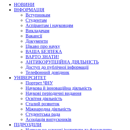
НОВИНИ
ІНФОРМАЦІЯ
Вступникам
Студентам
Аспірантам і науковцям
Викладачам
Вакансії
Документи
Цікаво про науку
ВАША БЕЗПЕКА
ВАРТО ЗНАТИ!
АНТИКОРУПЦІЙНА ДІЯЛЬНІСТЬ
Доступ до публічної інформації
Телефонний довідник
УНІВЕРСИТЕТ
Портрет ЧНУ
Наукова й інноваційна діяльність
Наукові періодичні видання
Освітня діяльність
Сталий розвиток
Міжнародна діяльність
Студентська рада
Асоціація випускників
ПІДРОЗДІЛИ
Навчально-наукові інститути та факультети