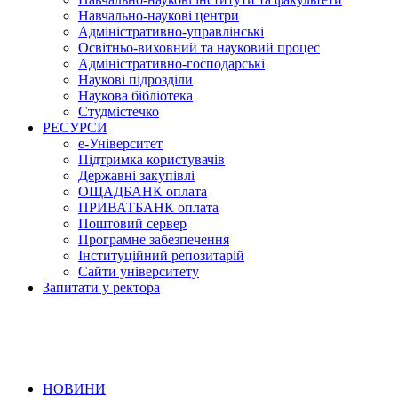
Навчально-наукові центри
Адміністративно-управлінські
Освітньо-виховний та науковий процес
Адміністративно-господарські
Наукові підрозділи
Наукова бібліотека
Студмістечко
РЕСУРСИ
е-Університет
Підтримка користувачів
Державні закупівлі
ОЩАДБАНК оплата
ПРИВАТБАНК оплата
Поштовий сервер
Програмне забезпечення
Інституційний репозитарій
Сайти університету
Запитати у ректора
НОВИНИ