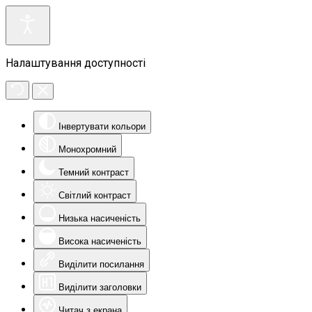
Налаштування доступності
Інвертувати кольори
Монохромний
Темний контраст
Світлий контраст
Низька насиченість
Висока насиченість
Виділити посилання
Виділити заголовки
Читач з екрана