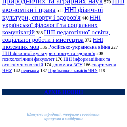
природничих та аграрних наук
ННІ
570
економіки і права
ННІ фізичної
511
культури, спорту і здоров'я
ННІ
440
української філології та соціальних
комунікацій
ННІ педагогічної освіти,
385
соціальної роботи і мистецтва
ННІ
372
іноземних мов
Російсько-українська війна
336
227
ННІ фізичної культури спорту та здоров’я
208
психологічний факультет
ННІ інформаційних та
176
освітніх технологій
допомога ЗСУ
спортсмени
174
166
ЧНУ
перемога
142
137
Приймальна комісія ЧНУ
119
АРХІВ НОВИН