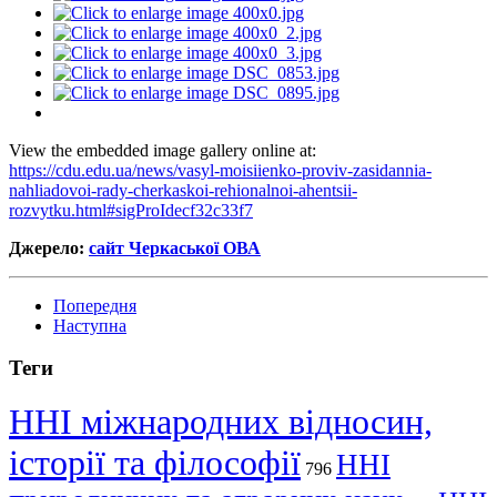
View the embedded image gallery online at:
https://cdu.edu.ua/news/vasyl-moisiienko-proviv-zasidannia-
nahliadovoi-rady-cherkaskoi-rehionalnoi-ahentsii-
rozvytku.html#sigProIdecf32c33f7
Джерело:
сайт Черкаської ОВА
Попередня
Наступна
Теги
ННІ міжнародних відносин,
історії та філософії
ННІ
796