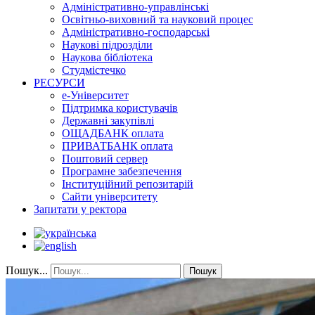
Адміністративно-управлінські
Освітньо-виховний та науковий процес
Адміністративно-господарські
Наукові підрозділи
Наукова бібліотека
Студмістечко
РЕСУРСИ
е-Університет
Підтримка користувачів
Державні закупівлі
ОЩАДБАНК оплата
ПРИВАТБАНК оплата
Поштовий сервер
Програмне забезпечення
Інституційний репозитарій
Сайти університету
Запитати у ректора
Пошук...
Пошук