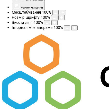
Режим читання
Масштабування
100
%
Розмір шрифту
100
%
Висота лінії
100
%
Інтервал між літерами
100
%