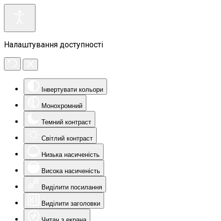
Налаштування доступності
Інвертувати кольори
Монохромний
Темний контраст
Світлий контраст
Низька насиченість
Висока насиченість
Виділити посилання
Виділити заголовки
Читач з екрана