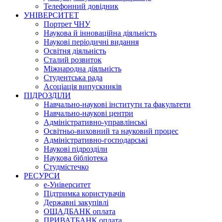
Телефонний довідник
УНІВЕРСИТЕТ
Портрет ЧНУ
Наукова й інноваційна діяльність
Наукові періодичні видання
Освітня діяльність
Сталий розвиток
Міжнародна діяльність
Студентська рада
Асоціація випускників
ПІДРОЗДІЛИ
Навчально-наукові інститути та факультети
Навчально-наукові центри
Адміністративно-управлінські
Освітньо-виховний та науковий процес
Адміністративно-господарські
Наукові підрозділи
Наукова бібліотека
Студмістечко
РЕСУРСИ
е-Університет
Підтримка користувачів
Державні закупівлі
ОЩАДБАНК оплата
ПРИВАТБАНК оплата