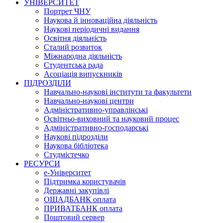
УНІВЕРСИТЕТ
Портрет ЧНУ
Наукова й інноваційна діяльність
Наукові періодичні видання
Освітня діяльність
Сталий розвиток
Міжнародна діяльність
Студентська рада
Асоціація випускників
ПІДРОЗДІЛИ
Навчально-наукові інститути та факультети
Навчально-наукові центри
Адміністративно-управлінські
Освітньо-виховний та науковий процес
Адміністративно-господарські
Наукові підрозділи
Наукова бібліотека
Студмістечко
РЕСУРСИ
е-Університет
Підтримка користувачів
Державні закупівлі
ОЩАДБАНК оплата
ПРИВАТБАНК оплата
Поштовий сервер