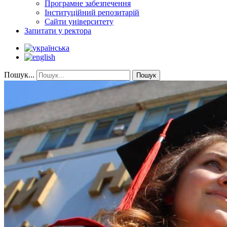
Програмне забезпечення
Інституційний репозитарій
Сайти університету
Запитати у ректора
Пошук...
Пошук