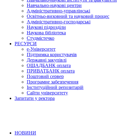
Навчально-наукові центри
Адміністративно-управлінські
Освітньо-виховний та науковий процес
Адміністративно-господарські
Наукові підрозділи
Наукова бібліотека
Студмістечко
РЕСУРСИ
е-Університет
Підтримка користувачів
Державні закупівлі
ОЩАДБАНК оплата
ПРИВАТБАНК оплата
Поштовий сервер
Програмне забезпечення
Інституційний репозитарій
Сайти університету
Запитати у ректора
НОВИНИ