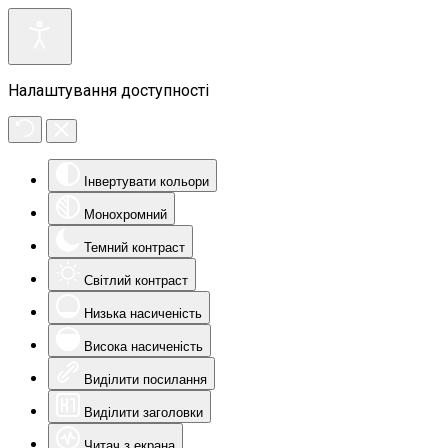
Налаштування доступності
Інвертувати кольори
Монохромний
Темний контраст
Світлий контраст
Низька насиченість
Висока насиченість
Виділити посилання
Виділити заголовки
Читач з екрана