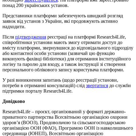
понад 200 українських установ.
Представники платформи забезпечують швидкий розгляд
заявок від установ з України, які продовжують активно
надходити.
Після
підтвердження
реєстрацї на платформі Research4Life,
співробітники установи мають змогу отримати доступ до
вмісту платформи, звернувшися до відповідального підрозділу
або контактної особи установи (зазвичай цю функцію
виконують фахівці бібліотеки) для отримання інституційного
логіну та паролю для входу, а також інструкції зі створення
персонального облікового запису користувача платформи.
У разі виникнення запитань (щодо реєстрації установи,
потреби в отриманні консультацій) слід
звертатися
до служби
підтримки порталу Research4Life.
Довідково
Research4Life – проєкт, організований у форматі державно-
приватного партнерства Всесвітньою організацією охорони
здоров’я (ВООЗ), Продовольчою та сільськогосподарською
організацією ООН (ФАО), Програмою ООН із навколишнього
середовища (ЮНЕП), Всесвітньою організацією