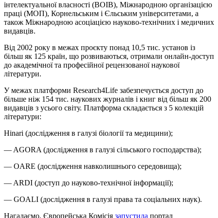
інтелектуальної власності (ВОІВ), Міжнародною організацією
праці (МОП), Корнельським і Єльським університетами, а
також Міжнародною асоціацією науково-технічних і медичних
видавців.
Від 2002 року в межах проєкту понад 10,5 тис. установ із
більш як 125 країн, що розвиваються, отримали онлайн-доступ
до академічної та професійної рецензованої наукової
літератури.
У межах платформи Research4Life забезпечується доступ до
більше ніж 154 тис. наукових журналів і книг від більш як 200
видавців з усього світу. Платформа складається з 5 колекцій
літератури:
Hinari (дослідження в галузі біології та медицини);
— AGORA (дослідження в галузі сільського господарства);
— OARE (дослідження навколишнього середовища);
— ARDI (доступ до науково-технічної інформації);
— GOALI (дослідження в галузі права та соціальних наук).
Нагадаємо, Європейська Комісія
запустила
портал