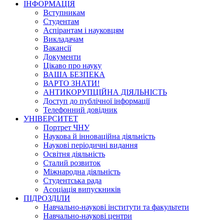
ІНФОРМАЦІЯ
Вступникам
Студентам
Аспірантам і науковцям
Викладачам
Вакансії
Документи
Цікаво про науку
ВАША БЕЗПЕКА
ВАРТО ЗНАТИ!
АНТИКОРУПЦІЙНА ДІЯЛЬНІСТЬ
Доступ до публічної інформації
Телефонний довідник
УНІВЕРСИТЕТ
Портрет ЧНУ
Наукова й інноваційна діяльність
Наукові періодичні видання
Освітня діяльність
Сталий розвиток
Міжнародна діяльність
Студентська рада
Асоціація випускників
ПІДРОЗДІЛИ
Навчально-наукові інститути та факультети
Навчально-наукові центри