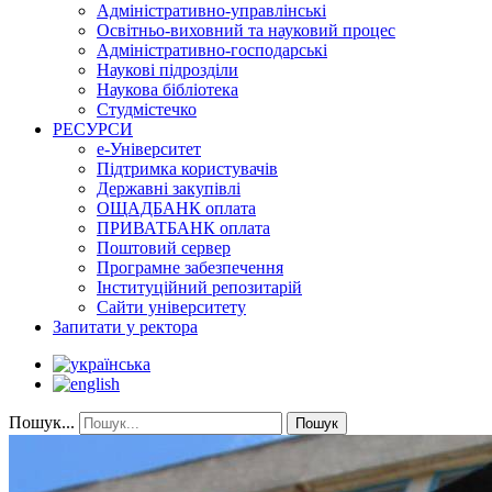
Адміністративно-управлінські
Освітньо-виховний та науковий процес
Адміністративно-господарські
Наукові підрозділи
Наукова бібліотека
Студмістечко
РЕСУРСИ
е-Університет
Підтримка користувачів
Державні закупівлі
ОЩАДБАНК оплата
ПРИВАТБАНК оплата
Поштовий сервер
Програмне забезпечення
Інституційний репозитарій
Сайти університету
Запитати у ректора
Пошук...
Пошук