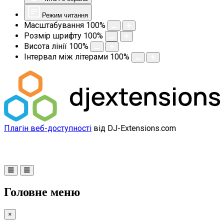
Режим читання
Масштабування
100
%
Розмір шрифту
100
%
Висота лінії
100
%
Інтервал між літерами
100
%
Плагін веб-доступності
від DJ-Extensions.com
Головне меню
×