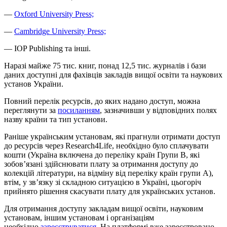
—
Oxford University Press;
—
Cambridge University Press;
— IOP Publishing та інші.
Наразі майже 75 тис. книг, понад 12,5 тис. журналів і бази
даних доступні для фахівців закладів вищої освіти та наукових
установ України.
Повний перелік ресурсів, до яких надано доступ, можна
переглянути за
посиланням
, зазначивши у відповідних полях
назву країни та тип установи.
Раніше українським установам, які прагнули отримати доступ
до ресурсів через Research4Life, необхідно було сплачувати
кошти (Україна включена до переліку країн Групи B, які
зобов’язані здійснювати плату за отримання доступу до
колекцій літератури, на відміну від переліку країн групи А),
втім, у зв’язку зі складною ситуацією в Україні, цьогоріч
прийнято рішення скасувати плату для українських установ.
Для отримання доступу закладам вищої освіти, науковим
установам, іншим установам і організаціям
необхідно
зареєструватися
. На платформі вже зареєстровано