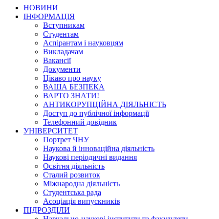
НОВИНИ
ІНФОРМАЦІЯ
Вступникам
Студентам
Аспірантам і науковцям
Викладачам
Вакансії
Документи
Цікаво про науку
ВАША БЕЗПЕКА
ВАРТО ЗНАТИ!
АНТИКОРУПЦІЙНА ДІЯЛЬНІСТЬ
Доступ до публічної інформації
Телефонний довідник
УНІВЕРСИТЕТ
Портрет ЧНУ
Наукова й інноваційна діяльність
Наукові періодичні видання
Освітня діяльність
Сталий розвиток
Міжнародна діяльність
Студентська рада
Асоціація випускників
ПІДРОЗДІЛИ
Навчально-наукові інститути та факультети