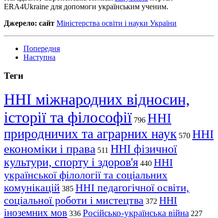
ERA4Ukraine для допомоги українським ученим.
Джерело: сайт
Міністерства освіти і науки України
Попередня
Наступна
Теги
ННІ міжнародних відносин,
історії та філософії
ННІ
796
природничих та аграрних наук
ННІ
570
економіки і права
ННІ фізичної
511
культури, спорту і здоров'я
ННІ
440
української філології та соціальних
комунікацій
ННІ педагогічної освіти,
385
соціальної роботи і мистецтва
ННІ
372
іноземних мов
Російсько-українська війна
336
227