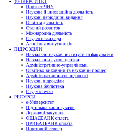
УНІВЕРСИТЕТ
Портрет ЧНУ
Наукова й інноваційна діяльність
Наукові періодичні видання
Освітня діяльність
Сталий розвиток
Міжнародна діяльність
Студентська рада
Асоціація випускників
ПІДРОЗДІЛИ
Навчально-наукові інститути та факультети
Навчально-наукові центри
Адміністративно-управлінські
Освітньо-виховний та науковий процес
Адміністративно-господарські
Наукові підрозділи
Наукова бібліотека
Студмістечко
РЕСУРСИ
е-Університет
Підтримка користувачів
Державні закупівлі
ОЩАДБАНК оплата
ПРИВАТБАНК оплата
Поштовий сервер