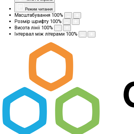
Режим читання
Масштабування
100
%
Розмір шрифту
100
%
Висота лінії
100
%
Інтервал між літерами
100
%