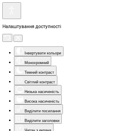
Налаштування доступності
Інвертувати кольори
Монохромний
Темний контраст
Світлий контраст
Низька насиченість
Висока насиченість
Виділити посилання
Виділити заголовки
Читач з екрана