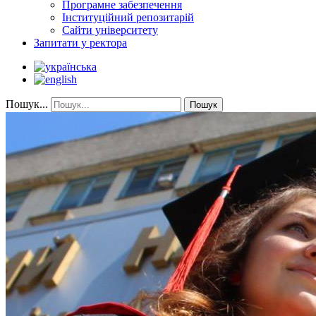
Програмне забезпечення
Інституційний репозитарій
Сайти університету
Запитати у ректора
Пошук...
Пошук