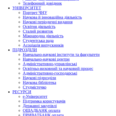
Телефонний довідник
УНІВЕРСИТЕТ
Портрет ЧНУ
Наукова й інноваційна діяльність
Наукові періодичні видання
Освітня діяльність
Сталий розвиток
Міжнародна діяльність
Студентська рада
Асоціація випускників
ПІДРОЗДІЛИ
Навчально-наукові інститути та факультети
Навчально-наукові центри
Адміністративно-управлінські
Освітньо-виховний та науковий процес
Адміністративно-господарські
Наукові підрозділи
Наукова бібліотека
Студмістечко
РЕСУРСИ
е-Університет
Підтримка користувачів
Державні закупівлі
ОЩАДБАНК оплата
ПРИВАТБАНК оплата