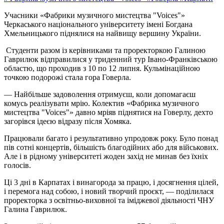
Учасники «Фабрики музичного мистецтва "Voices"»
Черкаського національного університету імені Богдана
Хмельницького піднялися на найвищу вершину України.
Студенти разом із керівниками та проректоркою Галиною
Гаврилюк відправилися у триденний тур Івано-Франківською
областю, що проходив з 10 по 12 липня. Кульмінаційною
точкою подорожі стала гора Говерла.
— Найбільше задоволення отримуєш, коли допомагаєш
комусь реалізувати мрію. Колектив «Фабрика музичного
мистецтва "Voices"» давно мріяв піднятися на Говерлу, дехто
загорівся ідеєю відразу після Хомяка.
Працювали багато і результативно упродовж року. Було понад
пів сотні концертів, більшість благодійних або для військових.
Але і в рідному університеті жоден захід не минав без їхніх
голосів.
Ці 3 дні в Карпатах і винагорода за працю, і досягнення цілей,
і перемога над собою, і новий творчий проєкт, — поділилася
проректорка з освітньо-виховної та іміджевої діяльності ЧНУ
Галина Гаврилюк.