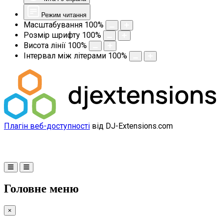
Режим читання
Масштабування
100
%
Розмір шрифту
100
%
Висота лінії
100
%
Інтервал між літерами
100
%
Плагін веб-доступності
від DJ-Extensions.com
Головне меню
×