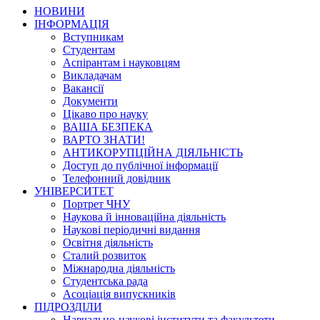
НОВИНИ
ІНФОРМАЦІЯ
Вступникам
Студентам
Аспірантам і науковцям
Викладачам
Вакансії
Документи
Цікаво про науку
ВАША БЕЗПЕКА
ВАРТО ЗНАТИ!
АНТИКОРУПЦІЙНА ДІЯЛЬНІСТЬ
Доступ до публічної інформації
Телефонний довідник
УНІВЕРСИТЕТ
Портрет ЧНУ
Наукова й інноваційна діяльність
Наукові періодичні видання
Освітня діяльність
Сталий розвиток
Міжнародна діяльність
Студентська рада
Асоціація випускників
ПІДРОЗДІЛИ
Навчально-наукові інститути та факультети