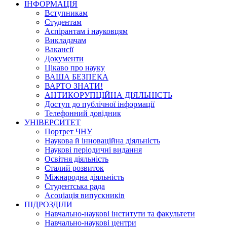
ІНФОРМАЦІЯ
Вступникам
Студентам
Аспірантам і науковцям
Викладачам
Вакансії
Документи
Цікаво про науку
ВАША БЕЗПЕКА
ВАРТО ЗНАТИ!
АНТИКОРУПЦІЙНА ДІЯЛЬНІСТЬ
Доступ до публічної інформації
Телефонний довідник
УНІВЕРСИТЕТ
Портрет ЧНУ
Наукова й інноваційна діяльність
Наукові періодичні видання
Освітня діяльність
Сталий розвиток
Міжнародна діяльність
Студентська рада
Асоціація випускників
ПІДРОЗДІЛИ
Навчально-наукові інститути та факультети
Навчально-наукові центри