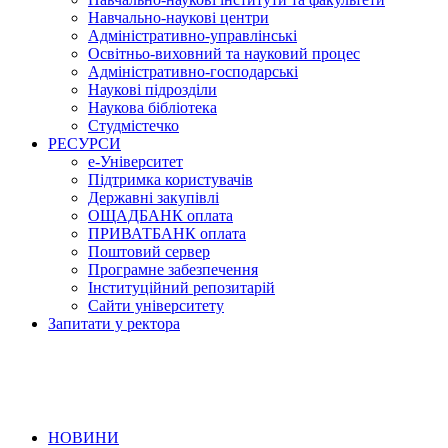
Навчально-наукові центри
Адміністративно-управлінські
Освітньо-виховний та науковий процес
Адміністративно-господарські
Наукові підрозділи
Наукова бібліотека
Студмістечко
РЕСУРСИ
е-Університет
Підтримка користувачів
Державні закупівлі
ОЩАДБАНК оплата
ПРИВАТБАНК оплата
Поштовий сервер
Програмне забезпечення
Інституційний репозитарій
Сайти університету
Запитати у ректора
НОВИНИ