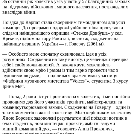
За останній рік колектив узяв участь у 57 благодійних заходах
на підтримку військових і мирного населення, постраждалих
внаслідок війни.
Поїздка до Карпат стала своєрідним тимбілдингом для усієї
команди. До програми подорожі увійшли піша прогулянка
слідами найвідомішого опришка «Стежка Довбуша» у селі
Яремче, підйом на гору Рокита і, звісно ж, сходження на
найвищу вершину України — г. Говерлу (2061 м).
— Особисто мене спочатку схвилювала ідея в усіх
розуміннях. Сходження на таку висоту, це челендж-перевірка
себе і своїх можливостей. А також крута можливість
здійснити свою мрію і разом із тим гарно провести час з
чудовими людьми, — поділилася враженнями учасниця
«Фабрики музичного мистецтва "Voices"», студентка 3 курсу
Ірина Мяч.
— Понад 2 роки існує і розвивається колектив, і ми постійно
проводимо для його учасників тренінги, майстер-класи та
командоутворювальні заходи. Сходження на Говерлу – один із
таких моментів в житті колективу. Ми з керівником колективу
Яною Боровик задоволені результатом цієї поїздки: вогник в
очах студентів, нові мистецькі проєкти, амбітні задуми і
міцний командний дух, — говорить Анна Прокопчук,