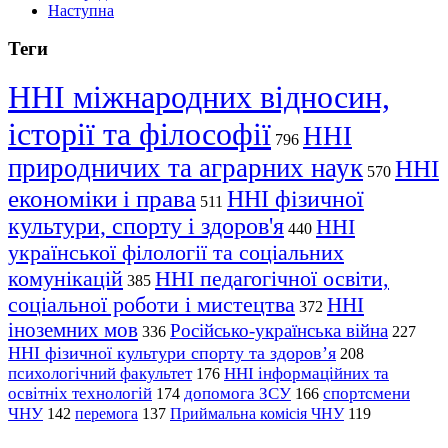
Наступна
Теги
ННІ міжнародних відносин,
історії та філософії
ННІ
796
природничих та аграрних наук
ННІ
570
економіки і права
ННІ фізичної
511
культури, спорту і здоров'я
ННІ
440
української філології та соціальних
комунікацій
ННІ педагогічної освіти,
385
соціальної роботи і мистецтва
ННІ
372
іноземних мов
Російсько-українська війна
336
227
ННІ фізичної культури спорту та здоров’я
208
психологічний факультет
ННІ інформаційних та
176
освітніх технологій
допомога ЗСУ
спортсмени
174
166
ЧНУ
перемога
142
137
Приймальна комісія ЧНУ
119