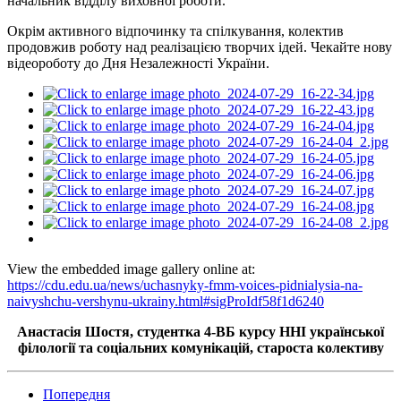
начальник відділу виховної роботи.
Окрім активного відпочинку та спілкування, колектив
продовжив роботу над реалізацією творчих ідей. Чекайте нову
відеороботу до Дня Незалежності України.
View the embedded image gallery online at:
https://cdu.edu.ua/news/uchasnyky-fmm-voices-pidnialysia-na-
naivyshchu-vershynu-ukrainy.html#sigProIdf58f1d6240
Анастасія Шостя, студентка 4-ВБ курсу ННІ української
філології та соціальних комунікацій, староста колективу
Попередня