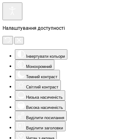
Налаштування доступності
Інвертувати кольори
Монохромний
Темний контраст
Світлий контраст
Низька насиченість
Висока насиченість
Виділити посилання
Виділити заголовки
Читач з екрана