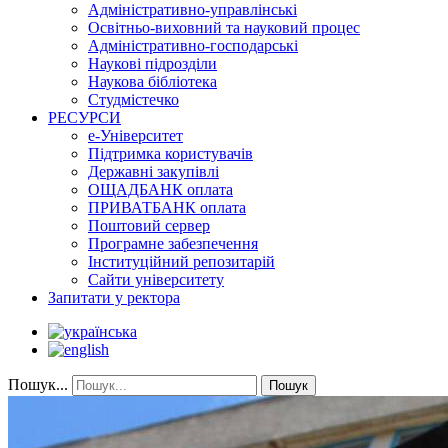
Адміністративно-управлінські
Освітньо-виховний та науковий процес
Адміністративно-господарські
Наукові підрозділи
Наукова бібліотека
Студмістечко
РЕСУРСИ
е-Університет
Підтримка користувачів
Державні закупівлі
ОЩАДБАНК оплата
ПРИВАТБАНК оплата
Поштовий сервер
Програмне забезпечення
Інституційний репозитарій
Сайти університету
Запитати у ректора
Пошук...
Пошук