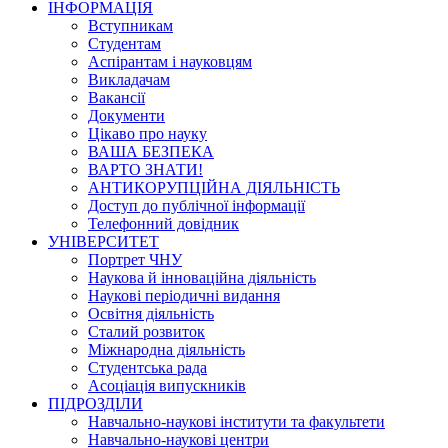
ІНФОРМАЦІЯ
Вступникам
Студентам
Аспірантам і науковцям
Викладачам
Вакансії
Документи
Цікаво про науку
ВАША БЕЗПЕКА
ВАРТО ЗНАТИ!
АНТИКОРУПЦІЙНА ДІЯЛЬНІСТЬ
Доступ до публічної інформації
Телефонний довідник
УНІВЕРСИТЕТ
Портрет ЧНУ
Наукова й інноваційна діяльність
Наукові періодичні видання
Освітня діяльність
Сталий розвиток
Міжнародна діяльність
Студентська рада
Асоціація випускників
ПІДРОЗДІЛИ
Навчально-наукові інститути та факультети
Навчально-наукові центри