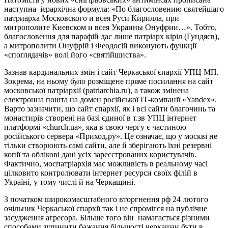
наступна ієрархічна формула: «По благословению святейшаго
патриарха Московского и всея Руси Кирилла, при
митрополите Киевском и всея Украины Онуфрии…». Тобто,
благословення для парафій дає лише патріарх кіріл (Гундяєв),
а митрополити Онуфрій і Феодосій виконують функції
«споглядачів» волі його «святійшиства».
Зазнав кардинальних змін і сайт Черкаської єпархії УПЦ МП.
Зокрема, на ньому було розміщене пряме посилання на сайт
московської патріархії (patriarchia.ru), а також змінена
електронна пошта на домен російської ІТ-компанії «Yandex».
Варто зазначити, що сайт єпархії, як і всі сайти благочинь та
монастирів створені на базі єдиної в т.зв УПЦ інтернет
платформі «church.ua», яка в свою чергу є частиною
російського сервера «Приход.ру». Це означає, що у москві не
тільки створюють самі сайти, але й зберігають їхні резервні
копії та облікові дані усіх зареєстрованих користувачів.
Фактично, моспатріархія має можливість в реальному часі
цілковито контролювати інтернет ресурси своїх філій в
Україні, у тому числі й на Черкащині.
З початком широкомасштабного вторгнення рф 24 лютого
очільник Черкаської єпархії так і не спромігся на публічне
засудження агресора. Більше того він намагається різними
способами зупинити бажання більшості черкащан бути в