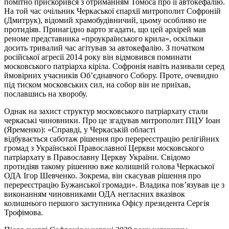
помітно прискорився з отриманням Томоса про її автокефалію.
На той час очільник Черкаської єпархії митрополит Софроній
(Дмитрук), відомий храмобудівничий, цьому особливо не
протидіяв. Принагідно варто згадати, що цей архірей мав
реноме представника «проукраїнського крила», оскільки
досить тривалий час агітував за автокефалію. З початком
російської агресії 2014 року він відмовився поминати
московського патріарха кіріла. Софронія навіть називали серед
ймовірних учасників Об’єднавчого Собору. Проте, очевидно
під тиском московських сил, на собор він не приїхав,
пославшись на хворобу.
Однак на захист структур московського патріархату стали
черкаські чиновники. Про це згадував митрополит ПЦУ Іоан
(Яременко): «Справді, у Черкаській області
відбувається саботаж рішення про перереєстрацію релігійних
громад з Української Православної Церкви московського
патріархату в Православну Церкву України. Свідомо
протидіяв такому рішенню вже колишній голова Черкаської
ОДА Ігор Шевченко. Зокрема, він скасував рішення про
перереєстрацію Бужанської громади». Владика пов’язував це з
виконанням чиновниками ОДА негласних вказівок
колишнього першого заступника Офісу президента Сергія
Трофімова.