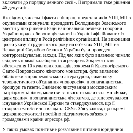
включати до порядку денного сесії». Підтримали таке рішення
46 депутатів.
Як відомо, чисельні факти співпраці представників УПЦ МП з
окупантами спонукали президента Володимира Зеленського
ввести у дію рішення Ради національної безпеки і оборони
України щодо заборони діяльності в Україні афілійованих із
центрами впливу в Росії релігійних організацій. На виконання
цього указу 7 грудня цього року на об’єктах УПЦ МП на
Черкащині Службою безпеки України були проведені
контррозвідувальні заходи. Під час яких було виявлено чимало
свідчень прямої колаборації з агресором. Зокрема після
обстеження 10 культових закладів, зокрема й Красногірського
Свято-Покровського жіночого монастиря, було виявлено
бібліотеки з прокремлівською літературою, символіку
терористичного об'єднання «новоросія», пропагандистські
брошури та газети. Знайдено листування з московським
патріархом кірілом, молитви за нього та молитва-гімн «Боже,
царя храни», пропагандистська література, де заперечувалося
існування Української Церкви та стверджувалося, що її
створила «атеїстична влада та СБУ». З’ясувалося, що окремі
церковнослужителі постійно підтримують зв'язок з
громадянами країни-агресора рф.
У таких умовах позитивне розв’язання питання юридичної