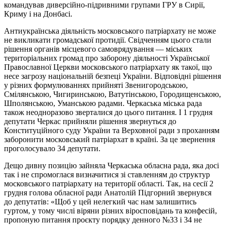
командував диверсійно-підривними групами ГРУ в Сирії,
Криму і на Донбасі.
Антиукраїнська діяльність московського патріархату не може
не викликати громадської протидії. Свідченням цього стали
рішення органів місцевого самоврядування — міських
територіальних громад про заборону діяльності Української
Православної Церкви московського патріархату як такої, що
несе загрозу національній безпеці України. Відповідні рішення
у різних формулюваннях прийняті Звенигородською,
Смілянською, Чигиринською, Ватутінською, Городищенською,
Шполянською, Уманською радами. Черкаська міська рада
також неодноразово зверталися до цього питання. І 1 грудня
депутати Черкас прийняли рішення звернуться до
Конституційного суду України та Верховної ради з проханням
заборонити московський патріархат в країні. За це звернення
проголосувало 34 депутати.
Дещо дивну позицію зайняла Черкаська обласна рада, яка досі
так і не спромоглася визначитися зі ставленням до структур
московського патріархату на території області. Так, на сесії 2
грудня голова обласної ради Анатолій Підгорний звернувся
до депутатів: «Щоб у цей нелегкий час нам залишитись
гуртом, у тому числі віряни різних віросповідань та конфесій,
пропоную питання проєкту порядку денного №33 і 34 не