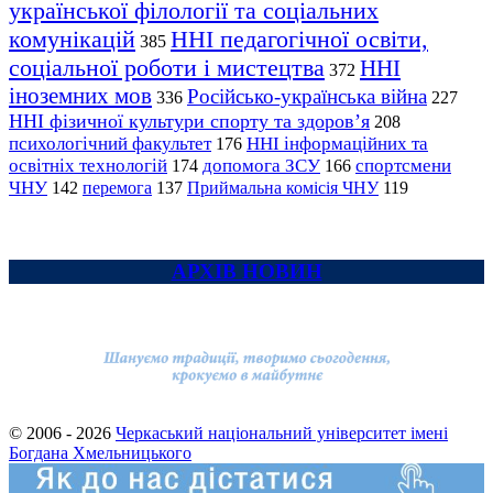
української філології та соціальних
комунікацій
ННІ педагогічної освіти,
385
соціальної роботи і мистецтва
ННІ
372
іноземних мов
Російсько-українська війна
336
227
ННІ фізичної культури спорту та здоров’я
208
психологічний факультет
ННІ інформаційних та
176
освітніх технологій
допомога ЗСУ
спортсмени
174
166
ЧНУ
перемога
142
137
Приймальна комісія ЧНУ
119
АРХІВ НОВИН
© 2006 - 2026
Черкаський національний університет імені
Богдана Хмельницького