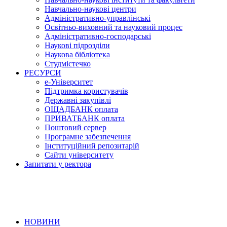
Навчально-наукові центри
Адміністративно-управлінські
Освітньо-виховний та науковий процес
Адміністративно-господарські
Наукові підрозділи
Наукова бібліотека
Студмістечко
РЕСУРСИ
е-Університет
Підтримка користувачів
Державні закупівлі
ОЩАДБАНК оплата
ПРИВАТБАНК оплата
Поштовий сервер
Програмне забезпечення
Інституційний репозитарій
Сайти університету
Запитати у ректора
НОВИНИ