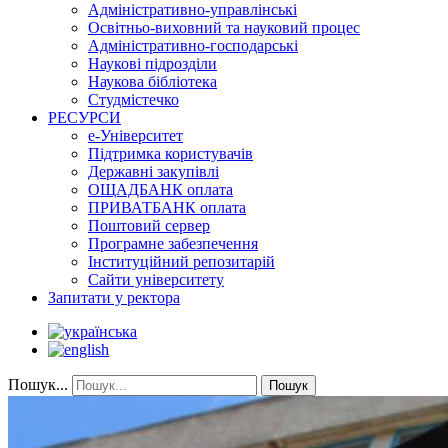
Адміністративно-управлінські
Освітньо-виховний та науковий процес
Адміністративно-господарські
Наукові підрозділи
Наукова бібліотека
Студмістечко
РЕСУРСИ
е-Університет
Підтримка користувачів
Державні закупівлі
ОЩАДБАНК оплата
ПРИВАТБАНК оплата
Поштовий сервер
Програмне забезпечення
Інституційний репозитарій
Сайти університету
Запитати у ректора
Пошук...
Пошук