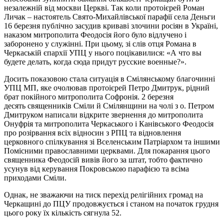
незалежній від москви Церкві. Так коли протоієрей Роман
Личак – настоятель Свято-Михайлівської парафії села Деньги
16 березня публічно засудив криваві злочини росіян в Україні,
наказом митрополита Феодосія його було відлучено і
заборонено у служінні. При цьому, зі слів отця Романа в
Черкаській єпархії УПЦ у нього поцікавилися: «А что вы
будете делать, когда сюда придут русские военные?».
Досить показовою стала ситуація в Смілянському благочинні
УПЦ МП, яке очолював протоієрей Петро Дмитрук, рідний
брат покійного митрополита Софронія. 2 березня
десять священників Сміли й Смілянщини на чолі з о. Петром
Дмитруком написали відкрите звернення до митрополита
Онуфрія та митрополита Черкаського і Канівського Феодосія
про розірвання всіх відносин з РПЦ та відновлення
церковного спілкування зі Вселенським Патріархом та іншими
Помісними православними церквами. Для покарання цього
священника Феодосій вивів його за штат, тобто фактично
усунув від керування Покровською парафією та всіма
приходами Сміли.
Однак, не зважаючи на тиск перехід релігійних громад на
Черкащині до ПЦУ продовжується і станом на початок грудня
цього року їх кількість сягнула 52.