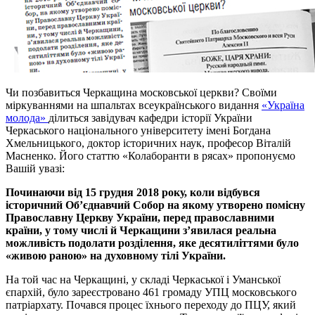
Чи позбавиться Черкащина московської церкви? Своїми
міркуваннями на шпальтах всеукраїнського видання
«Україна
молода»
ділиться завідувач кафедри історії України
Черкаського національного університету імені Богдана
Хмельницького, доктор історичних наук, професор Віталій
Масненко. Його статтю «Колаборанти в рясах» пропонуємо
Вашій увазі:
Починаючи від 15 грудня 2018 року, коли відбувся
історичний Об’єднавчий Собор на якому утворено помісну
Православну Церкву України, перед православними
країни, у тому числі й Черкащини з’явилася реальна
можливість подолати розділення, яке десятиліттями було
«живою раною» на духовному тілі України.
На той час на Черкащині, у складі Черкаської і Уманської
єпархій, було зареєстровано 461 громаду УПЦ московського
патріархату. Почався процес їхнього переходу до ПЦУ, який