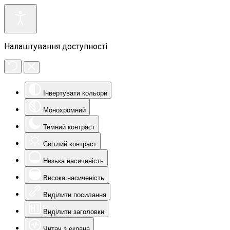
Налаштування доступності
Інвертувати кольори
Монохромний
Темний контраст
Світлий контраст
Низька насиченість
Висока насиченість
Виділити посилання
Виділити заголовки
Читач з екрана