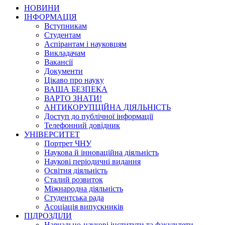
НОВИНИ
ІНФОРМАЦІЯ
Вступникам
Студентам
Аспірантам і науковцям
Викладачам
Вакансії
Документи
Цікаво про науку
ВАША БЕЗПЕКА
ВАРТО ЗНАТИ!
АНТИКОРУПЦІЙНА ДІЯЛЬНІСТЬ
Доступ до публічної інформації
Телефонний довідник
УНІВЕРСИТЕТ
Портрет ЧНУ
Наукова й інноваційна діяльність
Наукові періодичні видання
Освітня діяльність
Сталий розвиток
Міжнародна діяльність
Студентська рада
Асоціація випускників
ПІДРОЗДІЛИ
Навчально-наукові інститути та факультети