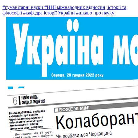
#гуманітарні науки
#ННІ міжнародних відносин, історії та
філософії
#кафедра історії України
#цікаво про науку