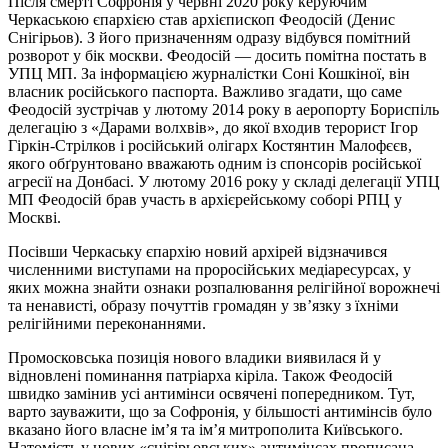
Після смерті Софронія у червні 2020 року керуючим
Черкаською єпархією став архієпископ Феодосій (Денис
Снігірьов). З його призначенням одразу відбувся помітний
розворот у бік москви. Феодосій — досить помітна постать в
УПЦ МП. За інформацією журналістки Соні Кошкіної, він
власник російського паспорта. Важливо згадати, що саме
Феодосій зустрічав у лютому 2014 року в аеропорту Бориспіль
делегацію з «Дарами волхвів», до якої входив терорист Ігор
Гіркін-Стрілков і російський олігарх Костянтин Малофєєв,
якого обґрунтовано вважають одним із спонсорів російської
агресії на Донбасі. У лютому 2016 року у складі делегації УПЦ
МП Феодосій брав участь в архієрейському соборі РПЦ у
Москві.
Посівши Черкаську єпархію новий архірей відзначився
численними виступами на проросійських медіаресурсах, у
яких можна знайти ознаки розпалювання релігійної ворожнечі
та ненависті, образу почуттів громадян у зв’язку з їхніми
релігійними переконаннями.
Промосковська позиція нового владики виявилася й у
відновлені поминання патріарха кіріла. Також Феодосій
швидко замінив усі антимінси освячені попередником. Тут,
варто зауважити, що за Софронія, у більшості антимінсів було
вказано його власне ім’я та ім’я митрополита Київського.
Натомість у нових «снігірьовських» антимінсах прописана