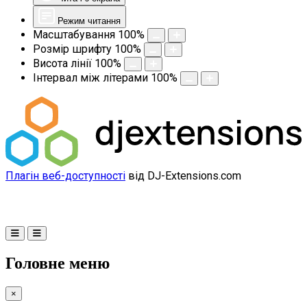
Режим читання
Масштабування
100
%
Розмір шрифту
100
%
Висота лінії
100
%
Інтервал між літерами
100
%
Плагін веб-доступності
від DJ-Extensions.com
Головне меню
×