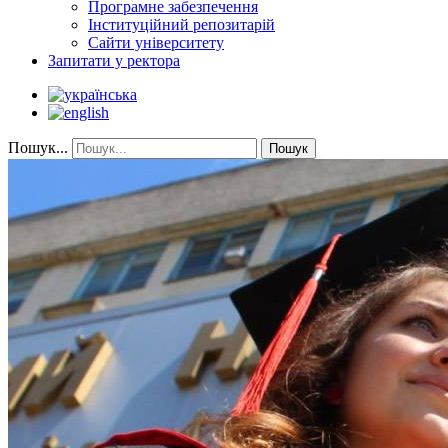
Програмне забезпечення
Інституційний репозитарій
Сайти університету
Запитати у ректора
Пошук...
Пошук