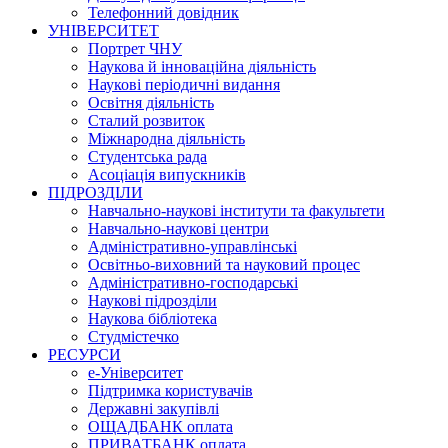
Телефонний довідник
УНІВЕРСИТЕТ
Портрет ЧНУ
Наукова й інноваційна діяльність
Наукові періодичні видання
Освітня діяльність
Сталий розвиток
Міжнародна діяльність
Студентська рада
Асоціація випускників
ПІДРОЗДІЛИ
Навчально-наукові інститути та факультети
Навчально-наукові центри
Адміністративно-управлінські
Освітньо-виховний та науковий процес
Адміністративно-господарські
Наукові підрозділи
Наукова бібліотека
Студмістечко
РЕСУРСИ
е-Університет
Підтримка користувачів
Державні закупівлі
ОЩАДБАНК оплата
ПРИВАТБАНК оплата