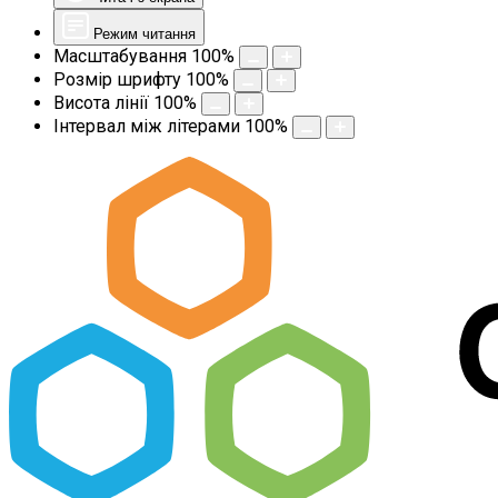
Режим читання
Масштабування
100
%
Розмір шрифту
100
%
Висота лінії
100
%
Інтервал між літерами
100
%