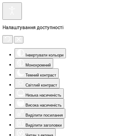
Налаштування доступності
Інвертувати кольори
Монохромний
Темний контраст
Світлий контраст
Низька насиченість
Висока насиченість
Виділити посилання
Виділити заголовки
Читач з екрана