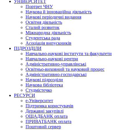
УНІВЕРСИТЕТ
Портрет ЧНУ
Наукова й інноваційна діяльність
Наукові періодичні видання
Освітня діяльність
Сталий розвиток
Міжнародна діяльність
Студентська рада
Асоціація випускників
ПІДРОЗДІЛИ
Навчально-наукові інститути та факультети
Навчально-наукові центри
Адміністративно-управлінські
Освітньо-виховний та науковий процес
Адміністративно-господарські
Наукові підрозділи
Наукова бібліотека
Студмістечко
РЕСУРСИ
е-Університет
Підтримка користувачів
Державні закупівлі
ОЩАДБАНК оплата
ПРИВАТБАНК оплата
Поштовий сервер