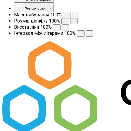
Режим читання
Масштабування
100
%
Розмір шрифту
100
%
Висота лінії
100
%
Інтервал між літерами
100
%