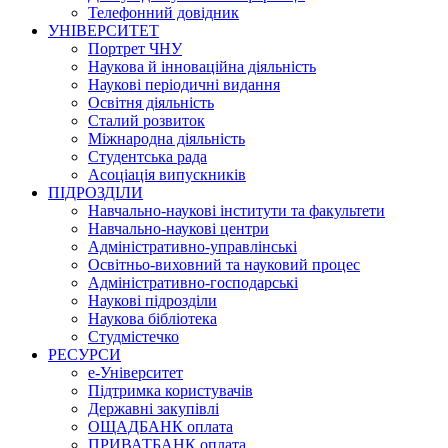
Телефонний довідник
УНІВЕРСИТЕТ
Портрет ЧНУ
Наукова й інноваційна діяльність
Наукові періодичні видання
Освітня діяльність
Сталий розвиток
Міжнародна діяльність
Студентська рада
Асоціація випускників
ПІДРОЗДІЛИ
Навчально-наукові інститути та факультети
Навчально-наукові центри
Адміністративно-управлінські
Освітньо-виховний та науковий процес
Адміністративно-господарські
Наукові підрозділи
Наукова бібліотека
Студмістечко
РЕСУРСИ
е-Університет
Підтримка користувачів
Державні закупівлі
ОЩАДБАНК оплата
ПРИВАТБАНК оплата