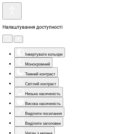
Налаштування доступності
Інвертувати кольори
Монохромний
Темний контраст
Світлий контраст
Низька насиченість
Висока насиченість
Виділити посилання
Виділити заголовки
Читач з екрана