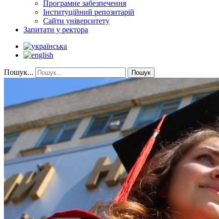
Програмне забезпечення
Інституційний репозитарій
Сайти університету
Запитати у ректора
Пошук...
Пошук