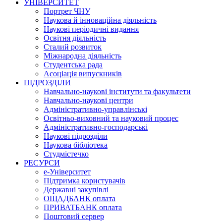
УНІВЕРСИТЕТ
Портрет ЧНУ
Наукова й інноваційна діяльність
Наукові періодичні видання
Освітня діяльність
Сталий розвиток
Міжнародна діяльність
Студентська рада
Асоціація випускників
ПІДРОЗДІЛИ
Навчально-наукові інститути та факультети
Навчально-наукові центри
Адміністративно-управлінські
Освітньо-виховний та науковий процес
Адміністративно-господарські
Наукові підрозділи
Наукова бібліотека
Студмістечко
РЕСУРСИ
е-Університет
Підтримка користувачів
Державні закупівлі
ОЩАДБАНК оплата
ПРИВАТБАНК оплата
Поштовий сервер