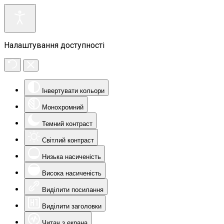
Налаштування доступності
Інвертувати кольори
Монохромний
Темний контраст
Світлий контраст
Низька насиченість
Висока насиченість
Виділити посилання
Виділити заголовки
Читач з екрана