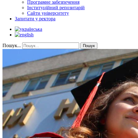
Програмне забезпечення
Інституційний репозитарій
Сайти університету
Запитати у ректора
Пошук...
Пошук