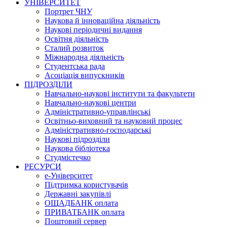
УНІВЕРСИТЕТ
Портрет ЧНУ
Наукова й інноваційна діяльність
Наукові періодичні видання
Освітня діяльність
Сталий розвиток
Міжнародна діяльність
Студентська рада
Асоціація випускників
ПІДРОЗДІЛИ
Навчально-наукові інститути та факультети
Навчально-наукові центри
Адміністративно-управлінські
Освітньо-виховний та науковий процес
Адміністративно-господарські
Наукові підрозділи
Наукова бібліотека
Студмістечко
РЕСУРСИ
е-Університет
Підтримка користувачів
Державні закупівлі
ОЩАДБАНК оплата
ПРИВАТБАНК оплата
Поштовий сервер