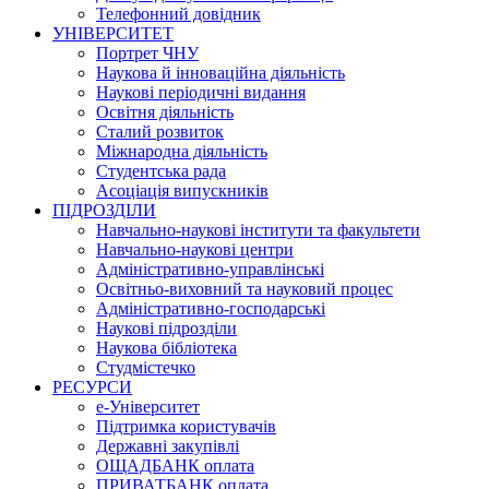
Телефонний довідник
УНІВЕРСИТЕТ
Портрет ЧНУ
Наукова й інноваційна діяльність
Наукові періодичні видання
Освітня діяльність
Сталий розвиток
Міжнародна діяльність
Студентська рада
Асоціація випускників
ПІДРОЗДІЛИ
Навчально-наукові інститути та факультети
Навчально-наукові центри
Адміністративно-управлінські
Освітньо-виховний та науковий процес
Адміністративно-господарські
Наукові підрозділи
Наукова бібліотека
Студмістечко
РЕСУРСИ
е-Університет
Підтримка користувачів
Державні закупівлі
ОЩАДБАНК оплата
ПРИВАТБАНК оплата