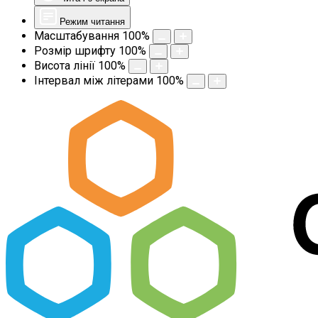
Режим читання
Масштабування
100
%
Розмір шрифту
100
%
Висота лінії
100
%
Інтервал між літерами
100
%