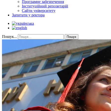
Програмне забезпечення
Інституційний репозитарій
Сайти університету
Запитати у ректора
Пошук...
Пошук