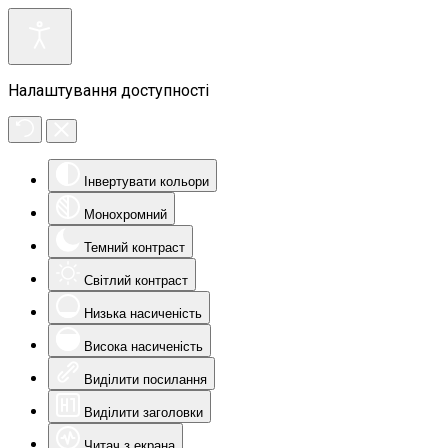
Налаштування доступності
Інвертувати кольори
Монохромний
Темний контраст
Світлий контраст
Низька насиченість
Висока насиченість
Виділити посилання
Виділити заголовки
Читач з екрана