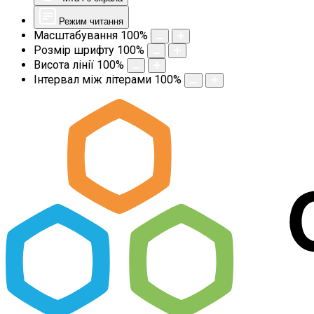
Режим читання
Масштабування
100
%
Розмір шрифту
100
%
Висота лінії
100
%
Інтервал між літерами
100
%