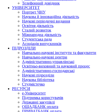
Телефонний довідник
УНІВЕРСИТЕТ
Портрет ЧНУ
Наукова й інноваційна діяльність
Наукові періодичні видання
Освітня діяльність
Сталий розвиток
Міжнародна діяльність
Студентська рада
Асоціація випускників
ПІДРОЗДІЛИ
Навчально-наукові інститути та факультети
Навчально-наукові центри
Адміністративно-управлінські
Освітньо-виховний та науковий процес
Адміністративно-господарські
Наукові підрозділи
Наукова бібліотека
Студмістечко
РЕСУРСИ
е-Університет
Підтримка користувачів
Державні закупівлі
ОЩАДБАНК оплата
ПРИВАТБАНК оплата