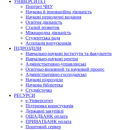
УНІВЕРСИТЕТ
Портрет ЧНУ
Наукова й інноваційна діяльність
Наукові періодичні видання
Освітня діяльність
Сталий розвиток
Міжнародна діяльність
Студентська рада
Асоціація випускників
ПІДРОЗДІЛИ
Навчально-наукові інститути та факультети
Навчально-наукові центри
Адміністративно-управлінські
Освітньо-виховний та науковий процес
Адміністративно-господарські
Наукові підрозділи
Наукова бібліотека
Студмістечко
РЕСУРСИ
е-Університет
Підтримка користувачів
Державні закупівлі
ОЩАДБАНК оплата
ПРИВАТБАНК оплата
Поштовий сервер