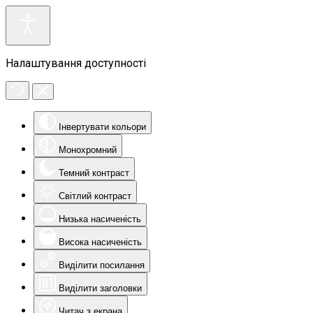
Налаштування доступності
Інвертувати кольори
Монохромний
Темний контраст
Світлий контраст
Низька насиченість
Висока насиченість
Виділити посилання
Виділити заголовки
Читач з екрана