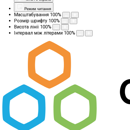
Режим читання
Масштабування
100
%
Розмір шрифту
100
%
Висота лінії
100
%
Інтервал між літерами
100
%