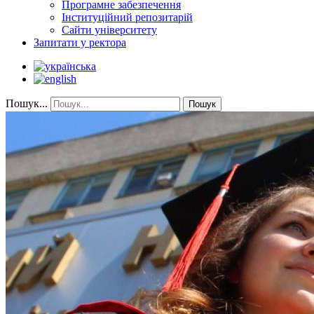
Програмне забезпечення
Інституційний репозитарій
Сайти університету
Запитати у ректора
Пошук...
Пошук