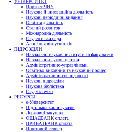
УНІВЕРСИТЕТ
Портрет ЧНУ
Наукова й інноваційна діяльність
Наукові періодичні видання
Освітня діяльність
Сталий розвиток
Міжнародна діяльність
Студентська рада
Асоціація випускників
ПІДРОЗДІЛИ
Навчально-наукові інститути та факультети
Навчально-наукові центри
Адміністративно-управлінські
Освітньо-виховний та науковий процес
Адміністративно-господарські
Наукові підрозділи
Наукова бібліотека
Студмістечко
РЕСУРСИ
е-Університет
Підтримка користувачів
Державні закупівлі
ОЩАДБАНК оплата
ПРИВАТБАНК оплата
Поштовий сервер