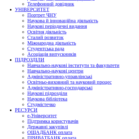
Телефонний довідник
УНІВЕРСИТЕТ
Портрет ЧНУ
Наукова й інноваційна діяльність
Наукові періодичні видання
Освітня діяльність
Сталий розвиток
Міжнародна діяльність
Студентська рада
Асоціація випускників
ПІДРОЗДІЛИ
Навчально-наукові інститути та факультети
Навчально-наукові центри
Адміністративно-управлінські
Освітньо-виховний та науковий процес
Адміністративно-господарські
Наукові підрозділи
Наукова бібліотека
Студмістечко
РЕСУРСИ
е-Університет
Підтримка користувачів
Державні закупівлі
ОЩАДБАНК оплата
ПРИВАТБАНК оплата