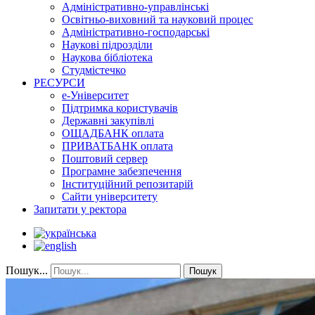
Адміністративно-управлінські
Освітньо-виховний та науковий процес
Адміністративно-господарські
Наукові підрозділи
Наукова бібліотека
Студмістечко
РЕСУРСИ
е-Університет
Підтримка користувачів
Державні закупівлі
ОЩАДБАНК оплата
ПРИВАТБАНК оплата
Поштовий сервер
Програмне забезпечення
Інституційний репозитарій
Сайти університету
Запитати у ректора
Пошук...
Пошук