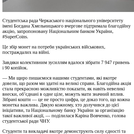
Студентська рада Черкаського національного університету
імені Богдана Хмельницького вчергове підтримала благодійну
акцію, запропоновану Національним банком України,
#SuperCoins.
Це збір монет на потреби українських військових,
постраждалих на війні.
Завдяки колективним зусиллям вдалося зібрати 7 947 гривень
і 90 копійок.
— Ми щиро пишаємося нашими студентами, які вкотре
довели, що разом ми здатні на великі справи. Благодійна акція
стала прекрасною можливістю показати, як навіть невеликі
внески, об’єднані в одне ціле, можуть мати значний вплив.
Зібрані кошти — це не просто цифра, це доказ того, що кожна
монетка важлива. Дякую кожному, хто долучився до цієї
ініціативи, та Національному банку України за організацію
такої важливої акції, — поділилася Каріна Вовченко, голова
студентської ради ЧНУ.
Студенти та викладачі вкотре демонструють силу єдності та