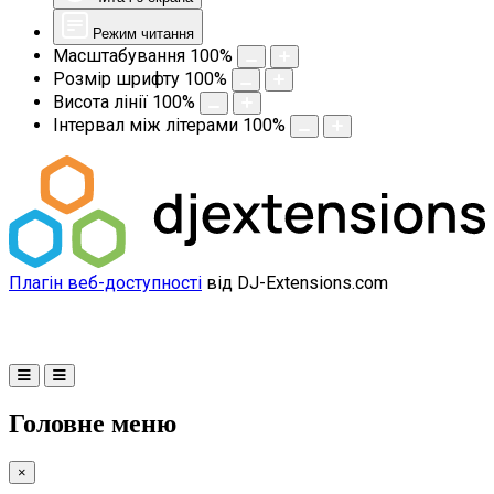
Режим читання
Масштабування
100
%
Розмір шрифту
100
%
Висота лінії
100
%
Інтервал між літерами
100
%
Плагін веб-доступності
від DJ-Extensions.com
Головне меню
×