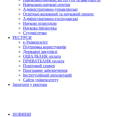
Навчально-наукові центри
Адміністративно-управлінські
Освітньо-виховний та науковий процес
Адміністративно-господарські
Наукові підрозділи
Наукова бібліотека
Студмістечко
РЕСУРСИ
е-Університет
Підтримка користувачів
Державні закупівлі
ОЩАДБАНК оплата
ПРИВАТБАНК оплата
Поштовий сервер
Програмне забезпечення
Інституційний репозитарій
Сайти університету
Запитати у ректора
НОВИНИ