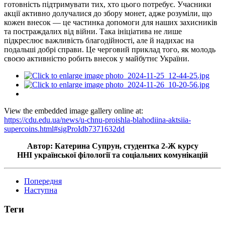
готовність підтримувати тих, хто цього потребує. Учасники
акції активно долучалися до збору монет, адже розуміли, що
кожен внесок — це частинка допомоги для наших захисників
та постраждалих від війни. Така ініціатива не лише
підкреслює важливість благодійності, але й надихає на
подальші добрі справи. Це черговий приклад того, як молодь
своєю активністю робить внесок у майбутнє України.
View the embedded image gallery online at:
https://cdu.edu.ua/news/u-chnu-proishla-blahodiina-aktsiia-
supercoins.html#sigProIdb7371632dd
Автор: Катерина Супрун, студентка
2-Ж
курсу
ННІ
української філології та соціальних комунікацій
Попередня
Наступна
Теги