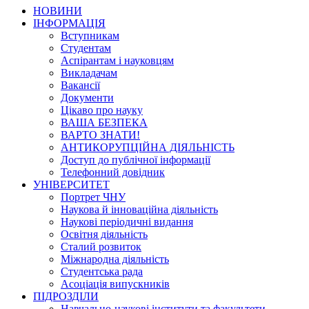
НОВИНИ
ІНФОРМАЦІЯ
Вступникам
Студентам
Аспірантам і науковцям
Викладачам
Вакансії
Документи
Цікаво про науку
ВАША БЕЗПЕКА
ВАРТО ЗНАТИ!
АНТИКОРУПЦІЙНА ДІЯЛЬНІСТЬ
Доступ до публічної інформації
Телефонний довідник
УНІВЕРСИТЕТ
Портрет ЧНУ
Наукова й інноваційна діяльність
Наукові періодичні видання
Освітня діяльність
Сталий розвиток
Міжнародна діяльність
Студентська рада
Асоціація випускників
ПІДРОЗДІЛИ
Навчально-наукові інститути та факультети