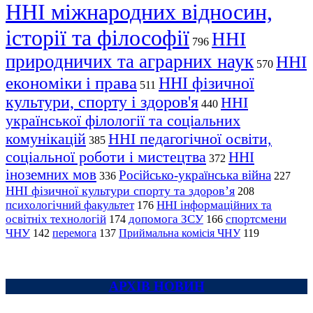
ННІ міжнародних відносин,
історії та філософії
ННІ
796
природничих та аграрних наук
ННІ
570
економіки і права
ННІ фізичної
511
культури, спорту і здоров'я
ННІ
440
української філології та соціальних
комунікацій
ННІ педагогічної освіти,
385
соціальної роботи і мистецтва
ННІ
372
іноземних мов
Російсько-українська війна
336
227
ННІ фізичної культури спорту та здоров’я
208
психологічний факультет
ННІ інформаційних та
176
освітніх технологій
допомога ЗСУ
спортсмени
174
166
ЧНУ
перемога
142
137
Приймальна комісія ЧНУ
119
АРХІВ НОВИН