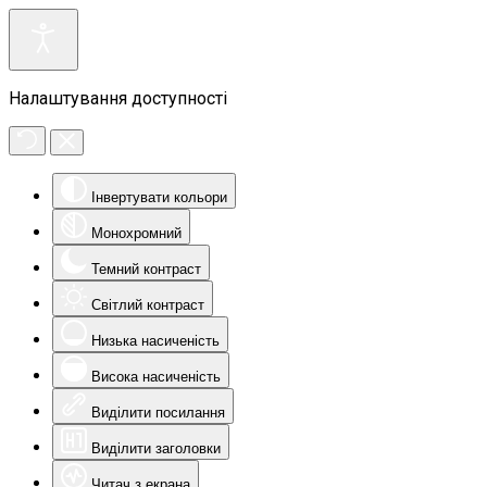
Налаштування доступності
Інвертувати кольори
Монохромний
Темний контраст
Світлий контраст
Низька насиченість
Висока насиченість
Виділити посилання
Виділити заголовки
Читач з екрана