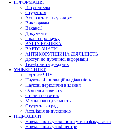
ІНФОРМАЦІЯ
Вступникам
Студентам
Аспірантам і науковцям
Викладачам
Вакансії
Документи
Цікаво про науку
ВАША БЕЗПЕКА
ВАРТО ЗНАТИ!
АНТИКОРУПЦІЙНА ДІЯЛЬНІСТЬ
Доступ до публічної інформації
Телефонний довідник
УНІВЕРСИТЕТ
Портрет ЧНУ
Наукова й інноваційна діяльність
Наукові періодичні видання
Освітня діяльність
Сталий розвиток
Міжнародна діяльність
Студентська рада
Асоціація випускників
ПІДРОЗДІЛИ
Навчально-наукові інститути та факультети
Навчально-наукові центри