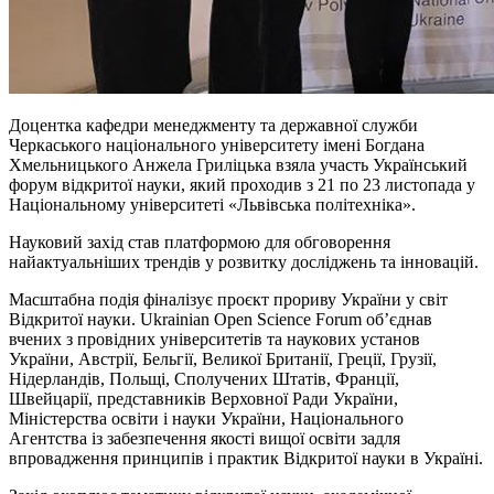
Доцентка кафедри менеджменту та державної служби
Черкаського національного університету імені Богдана
Хмельницького Анжела Гриліцька взяла участь Український
форум відкритої науки, який проходив з 21 по 23 листопада у
Національному університеті «Львівська політехніка».
Науковий захід став платформою для обговорення
найактуальніших трендів у розвитку досліджень та інновацій.
Масштабна подія фіналізує проєкт прориву України у світ
Відкритої науки. Ukrainian Open Science Forum обʼєднав
вчених з провідних університетів та наукових установ
України, Австрії, Бельгії, Великої Британії, Греції, Грузії,
Нідерландів, Польщі, Сполучених Штатів, Франції,
Швейцарії, представників Верховної Ради України,
Міністерства освіти
і
науки України, Національного
Агентства із забезпечення якості вищої освіти задля
впровадження принципів і практик Відкритої науки в Україні.