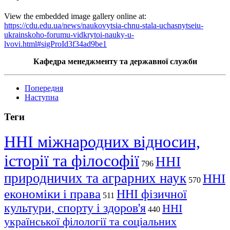
View the embedded image gallery online at:
https://cdu.edu.ua/news/naukovytsia-chnu-stala-uchasnytseiu-
ukrainskoho-forumu-vidkrytoi-nauky-u-
lvovi.html#sigProId3f34ad9be1
Кафедра менеджменту та державної служби
Попередня
Наступна
Теги
ННІ міжнародних відносин,
історії та філософії
ННІ
796
природничих та аграрних наук
ННІ
570
економіки і права
ННІ фізичної
511
культури, спорту і здоров'я
ННІ
440
української філології та соціальних