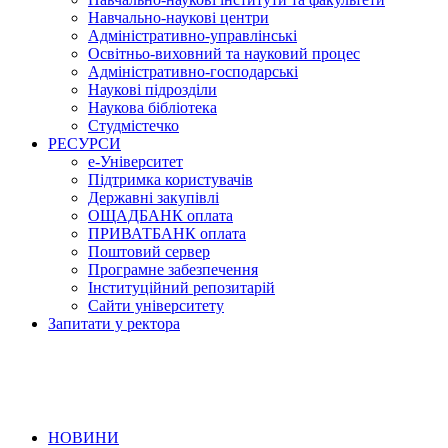
Навчально-наукові центри
Адміністративно-управлінські
Освітньо-виховний та науковий процес
Адміністративно-господарські
Наукові підрозділи
Наукова бібліотека
Студмістечко
РЕСУРСИ
е-Університет
Підтримка користувачів
Державні закупівлі
ОЩАДБАНК оплата
ПРИВАТБАНК оплата
Поштовий сервер
Програмне забезпечення
Інституційний репозитарій
Сайти університету
Запитати у ректора
НОВИНИ