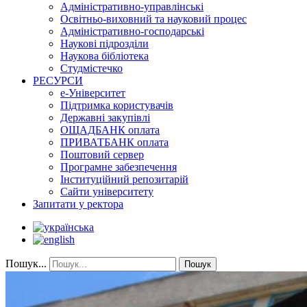
Адміністративно-управлінські
Освітньо-виховний та науковий процес
Адміністративно-господарські
Наукові підрозділи
Наукова бібліотека
Студмістечко
РЕСУРСИ
е-Університет
Підтримка користувачів
Державні закупівлі
ОЩАДБАНК оплата
ПРИВАТБАНК оплата
Поштовий сервер
Програмне забезпечення
Інституційний репозитарій
Сайти університету
Запитати у ректора
Пошук...
Пошук