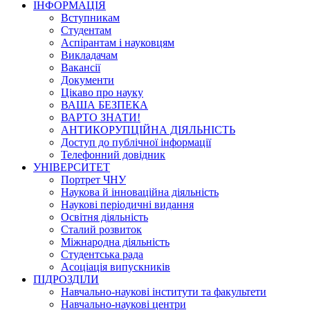
ІНФОРМАЦІЯ
Вступникам
Студентам
Аспірантам і науковцям
Викладачам
Вакансії
Документи
Цікаво про науку
ВАША БЕЗПЕКА
ВАРТО ЗНАТИ!
АНТИКОРУПЦІЙНА ДІЯЛЬНІСТЬ
Доступ до публічної інформації
Телефонний довідник
УНІВЕРСИТЕТ
Портрет ЧНУ
Наукова й інноваційна діяльність
Наукові періодичні видання
Освітня діяльність
Сталий розвиток
Міжнародна діяльність
Студентська рада
Асоціація випускників
ПІДРОЗДІЛИ
Навчально-наукові інститути та факультети
Навчально-наукові центри