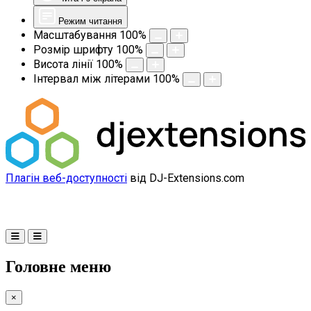
Режим читання
Масштабування
100
%
Розмір шрифту
100
%
Висота лінії
100
%
Інтервал між літерами
100
%
Плагін веб-доступності
від DJ-Extensions.com
Головне меню
×