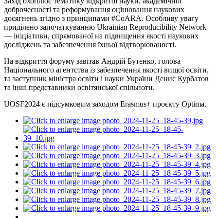
Захід охоплює тематику відкритої науки, академічної
доброчесності та реформування оцінювання наукових
досягнень згідно з принципами #CoARA. Особливу увагу
приділено започаткуванню Ukrainian Reproducibility Network
— ініціативи, спрямованої на підвищення якості наукових
досліджень та забезпечення їхньої відтворюваності.
На відкриття форуму завітав Андрій Бутенко, голова
Національного агентства із забезпечення якості вищої освіти,
та заступник міністра освіти
і
науки України Денис Курбатов
та інші представники освітянської спільноти.
UOSF2024 є підсумковим заходом Erasmus+ проєкту Optima.