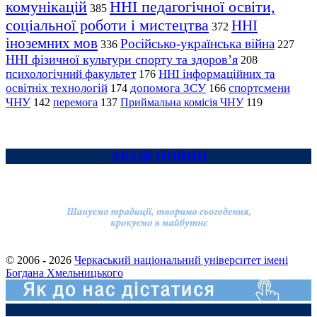
комунікацій
ННІ педагогічної освіти,
385
соціальної роботи і мистецтва
ННІ
372
іноземних мов
Російсько-українська війна
336
227
ННІ фізичної культури спорту та здоров’я
208
психологічний факультет
ННІ інформаційних та
176
освітніх технологій
допомога ЗСУ
спортсмени
174
166
ЧНУ
перемога
142
137
Приймальна комісія ЧНУ
119
АРХІВ НОВИН
© 2006 - 2026
Черкаський національний університет імені
Богдана Хмельницького