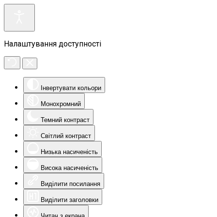
Налаштування доступності
Інвертувати кольори
Монохромний
Темний контраст
Світлий контраст
Низька насиченість
Висока насиченість
Виділити посилання
Виділити заголовки
Читач з екрана