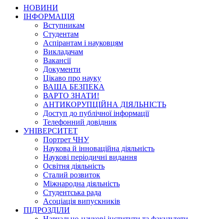
НОВИНИ
ІНФОРМАЦІЯ
Вступникам
Студентам
Аспірантам і науковцям
Викладачам
Вакансії
Документи
Цікаво про науку
ВАША БЕЗПЕКА
ВАРТО ЗНАТИ!
АНТИКОРУПЦІЙНА ДІЯЛЬНІСТЬ
Доступ до публічної інформації
Телефонний довідник
УНІВЕРСИТЕТ
Портрет ЧНУ
Наукова й інноваційна діяльність
Наукові періодичні видання
Освітня діяльність
Сталий розвиток
Міжнародна діяльність
Студентська рада
Асоціація випускників
ПІДРОЗДІЛИ
Навчально-наукові інститути та факультети