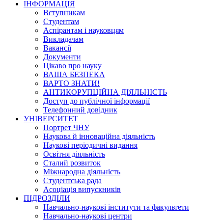
ІНФОРМАЦІЯ
Вступникам
Студентам
Аспірантам і науковцям
Викладачам
Вакансії
Документи
Цікаво про науку
ВАША БЕЗПЕКА
ВАРТО ЗНАТИ!
АНТИКОРУПЦІЙНА ДІЯЛЬНІСТЬ
Доступ до публічної інформації
Телефонний довідник
УНІВЕРСИТЕТ
Портрет ЧНУ
Наукова й інноваційна діяльність
Наукові періодичні видання
Освітня діяльність
Сталий розвиток
Міжнародна діяльність
Студентська рада
Асоціація випускників
ПІДРОЗДІЛИ
Навчально-наукові інститути та факультети
Навчально-наукові центри