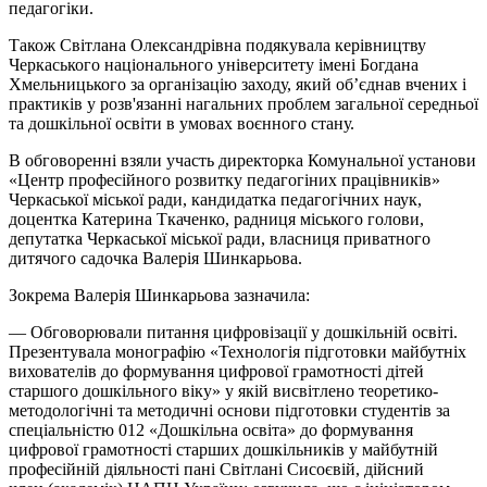
педагогіки.
Також Світлана Олександрівна подякувала керівництву
Черкаського національного університету імені Богдана
Хмельницького за організацію заходу, який об’єднав вчених і
практиків у розв'язанні нагальних проблем загальної середньої
та дошкільної освіти в умовах воєнного стану.
В обговоренні взяли участь директорка Комунальної установи
«Центр професійного розвитку педагогіних працівників»
Черкаської міської ради, кандидатка педагогічних наук,
доцентка Катерина Ткаченко, радниця міського голови,
депутатка Черкаської міської ради, власниця приватного
дитячого садочка Валерія Шинкарьова.
Зокрема Валерія Шинкарьова зазначила:
— Обговорювали питання цифровізації у дошкільній освіті.
Презентувала монографію «Технологія підготовки майбутніх
вихователів до формування цифрової грамотності дітей
старшого дошкільного віку» у якій висвітлено теоретико-
методологічні та методичні основи підготовки студентів за
спеціальністю 012 «Дошкільна освіта» до формування
цифрової грамотності старших дошкільників у майбутній
професійній діяльності пані Світлані Сисоєвій, дійсний