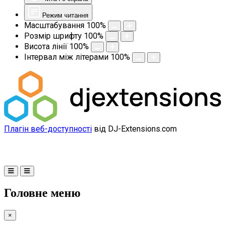
Режим читання
Масштабування
100
%
Розмір шрифту
100
%
Висота лінії
100
%
Інтервал між літерами
100
%
Плагін веб-доступності
від DJ-Extensions.com
Головне меню
×