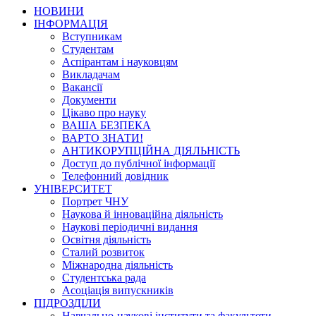
НОВИНИ
ІНФОРМАЦІЯ
Вступникам
Студентам
Аспірантам і науковцям
Викладачам
Вакансії
Документи
Цікаво про науку
ВАША БЕЗПЕКА
ВАРТО ЗНАТИ!
АНТИКОРУПЦІЙНА ДІЯЛЬНІСТЬ
Доступ до публічної інформації
Телефонний довідник
УНІВЕРСИТЕТ
Портрет ЧНУ
Наукова й інноваційна діяльність
Наукові періодичні видання
Освітня діяльність
Сталий розвиток
Міжнародна діяльність
Студентська рада
Асоціація випускників
ПІДРОЗДІЛИ
Навчально-наукові інститути та факультети