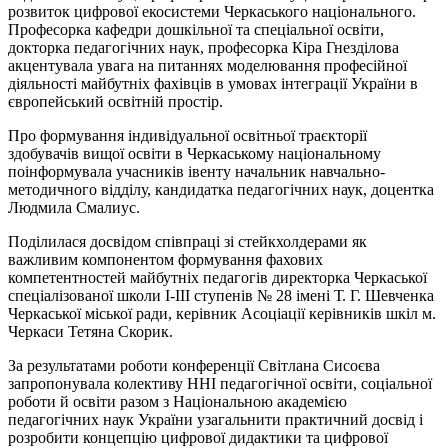
розвиток цифрової екосистеми Черкаського національного.
Професорка кафедри дошкільної та спеціальної освіти,
докторка педагогічних наук, професорка Кіра Гнезділова
акцентувала увага на питаннях моделювання професійної
діяльності майбутніх фахівців в умовах інтеграції України в
європейський освітній простір.
Про формування індивідуальної освітньої траєкторії
здобувачів вищої освіти в Черкаському національному
поінформувала учасників івенту начальник навчально-
методичного відділу, кандидатка педагогічних наук, доцентка
Людмила Смалиус.
Поділилася досвідом співпраці зі стейкхолдерами як
важливим компонентом формування фахових
компетентностей майбутніх педагогів директорка Черкаської
спеціалізованої школи І-ІІІ ступенів № 28 імені Т. Г. Шевченка
Черкаської міської ради, керівник Асоціації керівників шкіл м.
Черкаси Тетяна Скорик.
За результатами роботи конференції Світлана Сисоєва
запропонувала колективу ННІ педагогічної освіти, соціальної
роботи й освіти разом з Національною академією
педагогічних наук України узагальнити практичний досвід і
розробити концепцію цифрової дидактики та цифрової