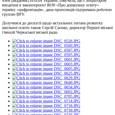
член (академік) НАПН України; озвучила, що є ініціатором
введення в законопроєкт 8030 «Про дошкільну освіту»
терміну «цифровізація», дана пропозиція підтримана робочою
групою ВРУ.
Долучився до дискусії щодо актуальних питань розвитку
шкільної освіти також Сергій Саєнко, директор Першої міської
гімназії Черкаської міської ради.