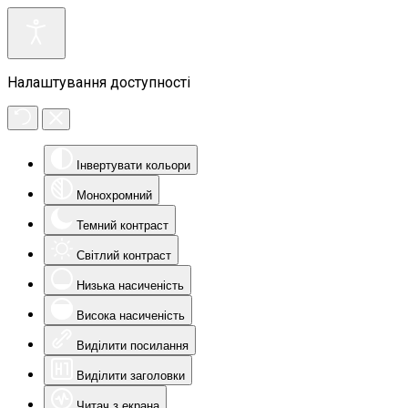
Налаштування доступності
Інвертувати кольори
Монохромний
Темний контраст
Світлий контраст
Низька насиченість
Висока насиченість
Виділити посилання
Виділити заголовки
Читач з екрана