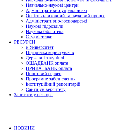
Навчально-наукові центри
Адміністративно-управлінські
Освітньо-виховний та науковий процес
Адміністративно-господарські
Наукові підрозділи
Наукова бібліотека
Студмістечко
РЕСУРСИ
е-Університет
Підтримка користувачів
Державні закупівлі
ОЩАДБАНК оплата
ПРИВАТБАНК оплата
Поштовий сервер
Програмне забезпечення
Інституційний репозитарій
Сайти університету
Запитати у ректора
НОВИНИ