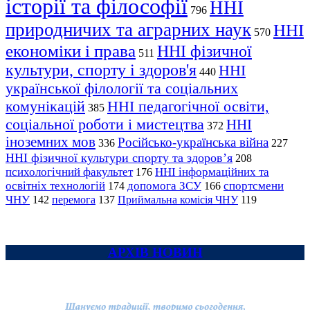
історії та філософії
ННІ
796
природничих та аграрних наук
ННІ
570
економіки і права
ННІ фізичної
511
культури, спорту і здоров'я
ННІ
440
української філології та соціальних
комунікацій
ННІ педагогічної освіти,
385
соціальної роботи і мистецтва
ННІ
372
іноземних мов
Російсько-українська війна
336
227
ННІ фізичної культури спорту та здоров’я
208
психологічний факультет
ННІ інформаційних та
176
освітніх технологій
допомога ЗСУ
спортсмени
174
166
ЧНУ
перемога
142
137
Приймальна комісія ЧНУ
119
АРХІВ НОВИН