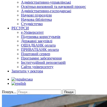
Адміністративно-управлінські
Освітньо-виховний та науковий процес
Адміністративно-господарські
Наукові підрозділи
Наукова бібліотека
Студмістечко
РЕСУРСИ
е-Університет
Підтримка користувачів
Державні закупівлі
ОЩАДБАНК оплата
ПРИВАТБАНК оплата
Поштовий сервер
Програмне забезпечення
Інституційний репозитарій
Сайти університету
Запитати у ректора
Пошук...
Пошук