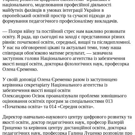
національного, моделювання професійної діяльності
майбутніх фахівців в умовах інтеграції України в
європейський освітній простір та сучасні підходи до
формування педагогічного професіоналізму викладачів.
— Попри війну та постійний стрес нам важливо розвивати
освіту. Я рада, що сьогодні на заході є представники різних
рівнів: початкової освіти, середньої, вищої та післядипломної.
У нас на обговоренні цікаві та актуальні теми, тому наша
співпраця обов'язково матиме результат, — зазначила
заступник голови Національного агентства із забезпечення
якості вищої освіти, докторка філологічних наук, професорка
Олена Єременко.
У своїй доповіді Олена Єременко разом із заступницею
керівника секретаріату Національного агентства із
забезпечення якості вищої освіти
Олександрою Осіюк проаналізували проблеми зовнішнього
оцінювання освітніх програм за спеціальностями 013
«Початкова освіта» та 014 «Середня освіта».
Директор навчально-наукового центру цифрового розвитку та
якості освіти, доктор педагогічних наук, професор Валерій
Гриценко та керівник центру дистанційної освіти, докторка
педагогічних наук, професорка Галина Луценко розповіли про