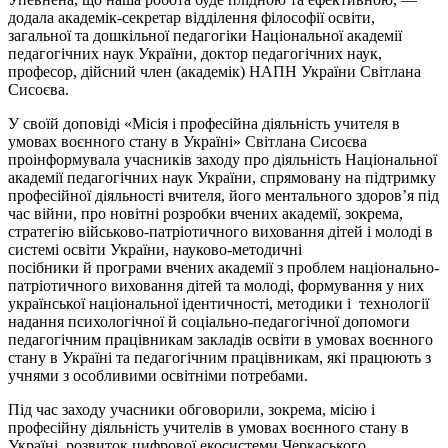
додала академік-секретар відділення філософії освіти,
загальної та дошкільної педагогіки Національної академії
педагогічних наук України, доктор педагогічних наук,
професор, дійсний член (академік) НАПН України Світлана
Сисоєва.
У своїй доповіді «Місія і професійна діяльність учителя в
умовах воєнного стану в Україні» Світлана Сисоєва
проінформувала учасників заходу про діяльність Національної
академії педагогічних наук України, спрямовану на підтримку
професійної діяльності вчителя, його ментального здоровʼя під
час війни, про новітні розробки вчених академії, зокрема,
стратегію військово-патріотичного виховання дітей і молоді в
системі освіти України, науково-методичні
посібники й програми вчених академії з проблем національно-
патріотичного виховання дітей та молоді, формування у них
української національної ідентичності, методики і технології
надання психологічної й соціально-педагогічної допомоги
педагогічним працівникам закладів освіти в умовах воєнного
стану в Україні та педагогічним працівникам, які працюють з
учнями з особливими освітніми потребами.
Під час заходу учасники обговорили, зокрема, місію і
професійну діяльність учителів в умовах воєнного стану в
Україні, розвиток цифрової екосистеми Черкаського