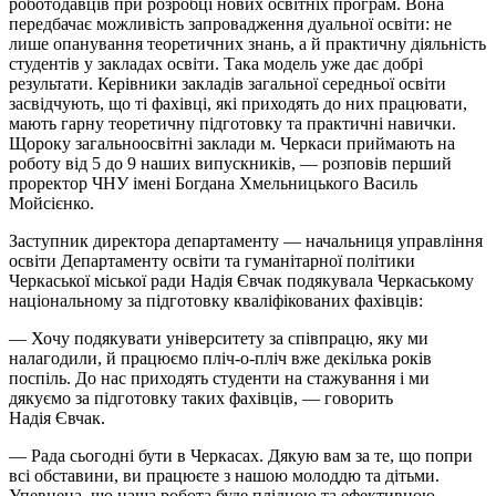
роботодавців при розробці нових освітніх програм. Вона
передбачає можливість запровадження дуальної освіти: не
лише опанування теоретичних знань, а й практичну діяльність
студентів у закладах освіти. Така модель уже дає добрі
результати. Керівники закладів загальної середньої освіти
засвідчують, що ті фахівці, які приходять до них працювати,
мають гарну теоретичну підготовку та практичні навички.
Щороку загальноосвітні заклади м. Черкаси приймають на
роботу від 5 до 9 наших випускників, — розповів перший
проректор ЧНУ імені Богдана Хмельницького Василь
Мойсієнко.
Заступник директора департаменту — начальниця управління
освіти Департаменту освіти та гуманітарної політики
Черкаської міської ради Надія Євчак подякувала Черкаському
національному за підготовку кваліфікованих фахівців:
— Хочу подякувати університету за співпрацю, яку ми
налагодили, й працюємо пліч-о-пліч вже декілька років
поспіль. До нас приходять студенти на стажування і ми
дякуємо за підготовку таких фахівців, — говорить
Надія Євчак.
— Рада сьогодні бути в Черкасах. Дякую вам за те, що попри
всі обставини, ви працюєте з нашою молоддю та дітьми.
Упевнена, що наша робота буде плідною та ефективною, —