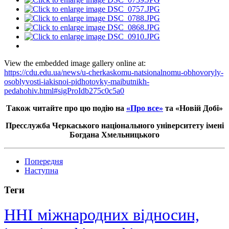
View the embedded image gallery online at:
https://cdu.edu.ua/news/u-cherkaskomu-natsionalnomu-obhovoryly-
osoblyvosti-iakisnoi-pidhotovky-maibutnikh-
pedahohiv.html#sigProIdb275c0c5a0
Також читайте про цю подію на
«Про все»
та
«Новій Добі»
Пресслужба Черкаського національного університету імені
Богдана Хмельницького
Попередня
Наступна
Теги
ННІ міжнародних відносин,