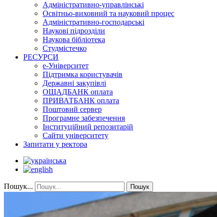
Адміністративно-управлінські
Освітньо-виховний та науковий процес
Адміністративно-господарські
Наукові підрозділи
Наукова бібліотека
Студмістечко
РЕСУРСИ
е-Університет
Підтримка користувачів
Державні закупівлі
ОЩАДБАНК оплата
ПРИВАТБАНК оплата
Поштовий сервер
Програмне забезпечення
Інституційний репозитарій
Сайти університету
Запитати у ректора
Пошук...
Пошук