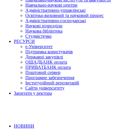
Навчально-наукові центри
Адміністративно-управлінські
Освітньо-виховний та науковий процес
Адміністративно-господарські
Наукові підрозділи
Наукова бібліотека
Студмістечко
РЕСУРСИ
е-Університет
Підтримка користувачів
Державні закупівлі
ОЩАДБАНК оплата
ПРИВАТБАНК оплата
Поштовий сервер
Програмне забезпечення
Інституційний репозитарій
Сайти університету
Запитати у ректора
НОВИНИ