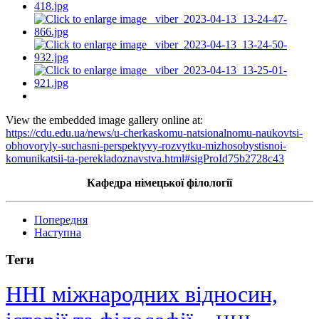
View the embedded image gallery online at:
https://cdu.edu.ua/news/u-cherkaskomu-natsionalnomu-naukovtsi-
obhovoryly-suchasni-perspektyvy-rozvytku-mizhosobystisnoi-
komunikatsii-ta-perekladoznavstva.html#sigProId75b2728c43
Кафедра німецької філології
Попередня
Наступна
Теги
ННІ міжнародних відносин,