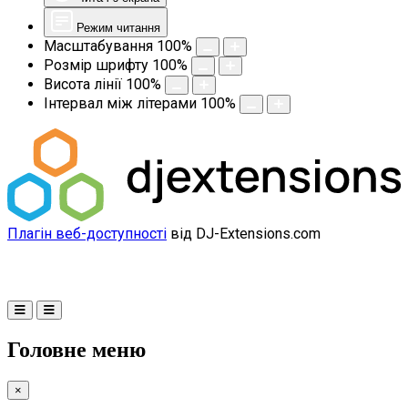
Режим читання
Масштабування
100
%
Розмір шрифту
100
%
Висота лінії
100
%
Інтервал між літерами
100
%
Плагін веб-доступності
від DJ-Extensions.com
Головне меню
×