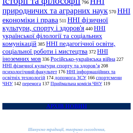
історії та філософії
ННІ
796
природничих та аграрних наук
ННІ
570
економіки і права
ННІ фізичної
511
культури, спорту і здоров'я
ННІ
440
української філології та соціальних
комунікацій
ННІ педагогічної освіти,
385
соціальної роботи і мистецтва
ННІ
372
іноземних мов
Російсько-українська війна
336
227
ННІ фізичної культури спорту та здоров’я
208
психологічний факультет
ННІ інформаційних та
176
освітніх технологій
допомога ЗСУ
спортсмени
174
166
ЧНУ
перемога
142
137
Приймальна комісія ЧНУ
119
АРХІВ НОВИН