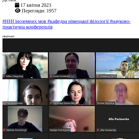
17 квітня 2023
Перегляди: 1957
#ННІ іноземних мов
#кафедра німецької філології
#науково-
практична конференція