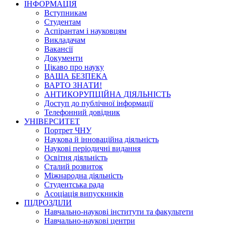
ІНФОРМАЦІЯ
Вступникам
Студентам
Аспірантам і науковцям
Викладачам
Вакансії
Документи
Цікаво про науку
ВАША БЕЗПЕКА
ВАРТО ЗНАТИ!
АНТИКОРУПЦІЙНА ДІЯЛЬНІСТЬ
Доступ до публічної інформації
Телефонний довідник
УНІВЕРСИТЕТ
Портрет ЧНУ
Наукова й інноваційна діяльність
Наукові періодичні видання
Освітня діяльність
Сталий розвиток
Міжнародна діяльність
Студентська рада
Асоціація випускників
ПІДРОЗДІЛИ
Навчально-наукові інститути та факультети
Навчально-наукові центри