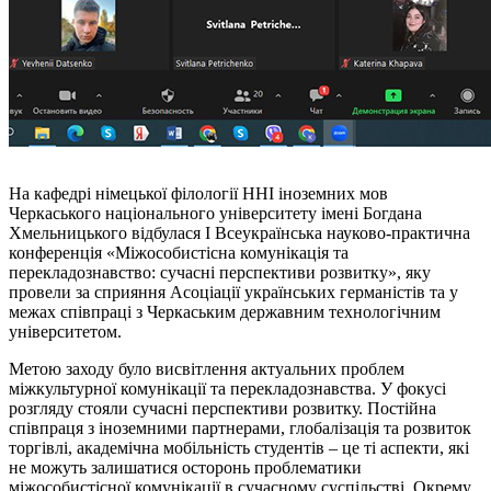
На кафедрі німецької філології ННІ іноземних мов
Черкаського національного університету імені Богдана
Хмельницького відбулася І Всеукраїнська науково-практична
конференція «Міжособистісна комунікація та
перекладознавство: сучасні перспективи розвитку», яку
провели за сприяння Асоціації українських германістів та у
межах співпраці з Черкаським державним технологічним
університетом.
Метою заходу було висвітлення актуальних проблем
міжкультурної комунікації та перекладознавства. У фокусі
розгляду стояли сучасні перспективи розвитку. Постійна
співпраця з іноземними партнерами, глобалізація та розвиток
торгівлі, академічна мобільність студентів – це ті аспекти, які
не можуть залишатися осторонь проблематики
міжособистісної комунікації в сучасному суспільстві. Окрему