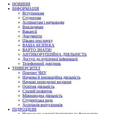
НОВИНИ
ІНФОРМАЦІЯ
Вступникам
Студентам
Аспірантам і науковцям
Викладачам
Вакансії
Документи
Цікаво про науку
ВАША БЕЗПЕКА
ВАРТО ЗНАТИ!
АНТИКОРУПЦІЙНА ДІЯЛЬНІСТЬ
Доступ до публічної інформації
Телефонний довідник
УНІВЕРСИТЕТ
Портрет ЧНУ
Наукова й інноваційна діяльність
Наукові періодичні видання
Освітня діяльність
Сталий розвиток
Міжнародна діяльність
Студентська рада
Асоціація випускників
ПІДРОЗДІЛИ
Навчально-наукові інститути та факультети