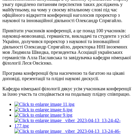
увагу приділено питанням перспектив таких досліджень у
майбутньому, на чому у своєму вітальному слові під час
офіційного відкриття конференції наголосив проректор з
наукової та інноваційної діяльності Олександр Спрягайло.
Привітати учасників конференції, а це понад 100 учасників:
науковці-мовознавці, германісти, викладачі та студенти з усієї
України, долучився проректор з наукової та інноваційної
діяльності Олександр Спрягайло, директорка ННІ іноземних
мов Людмила Швидка, президентка Асоціації українських
германістів Алла Паславська та завідувачка кафедри німецької
філології Леся Овсієнко.
Програма конференції була насиченою та багатою на цікаві
доповіді, презентації та плідні наукові дискусії.
Кафедра німецької філології дякує усім учасникам конференції
за їхню участь та сподівається на подальшу плідну співпрацю.