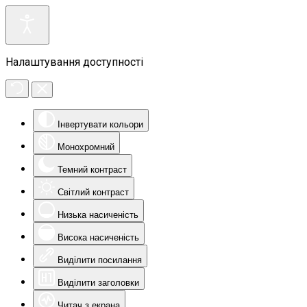
Налаштування доступності
Інвертувати кольори
Монохромний
Темний контраст
Світлий контраст
Низька насиченість
Висока насиченість
Виділити посилання
Виділити заголовки
Читач з екрана