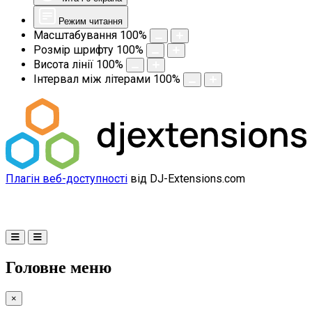
Режим читання
Масштабування
100
%
Розмір шрифту
100
%
Висота лінії
100
%
Інтервал між літерами
100
%
Плагін веб-доступності
від DJ-Extensions.com
Головне меню
×