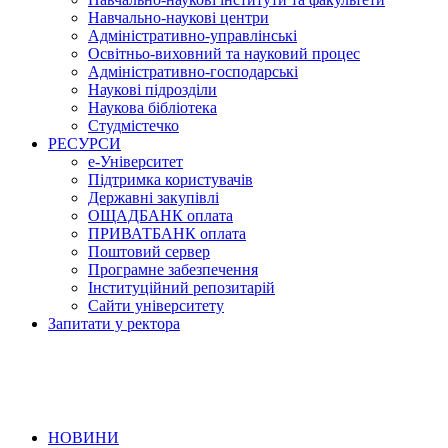
Навчально-наукові центри
Адміністративно-управлінські
Освітньо-виховний та науковий процес
Адміністративно-господарські
Наукові підрозділи
Наукова бібліотека
Студмістечко
РЕСУРСИ
е-Університет
Підтримка користувачів
Державні закупівлі
ОЩАДБАНК оплата
ПРИВАТБАНК оплата
Поштовий сервер
Програмне забезпечення
Інституційний репозитарій
Сайти університету
Запитати у ректора
НОВИНИ