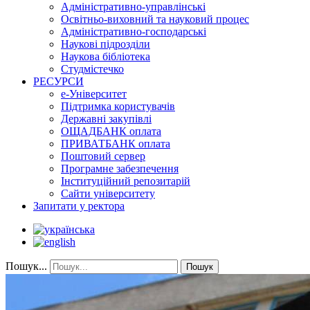
Адміністративно-управлінські
Освітньо-виховний та науковий процес
Адміністративно-господарські
Наукові підрозділи
Наукова бібліотека
Студмістечко
РЕСУРСИ
е-Університет
Підтримка користувачів
Державні закупівлі
ОЩАДБАНК оплата
ПРИВАТБАНК оплата
Поштовий сервер
Програмне забезпечення
Інституційний репозитарій
Сайти університету
Запитати у ректора
Пошук...
Пошук