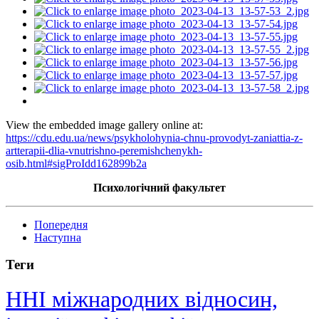
View the embedded image gallery online at:
https://cdu.edu.ua/news/psykholohynia-chnu-provodyt-zaniattia-z-
artterapii-dlia-vnutrishno-peremishchenykh-
osib.html#sigProIdd162899b2a
Психологічний факультет
Попередня
Наступна
Теги
ННІ міжнародних відносин,