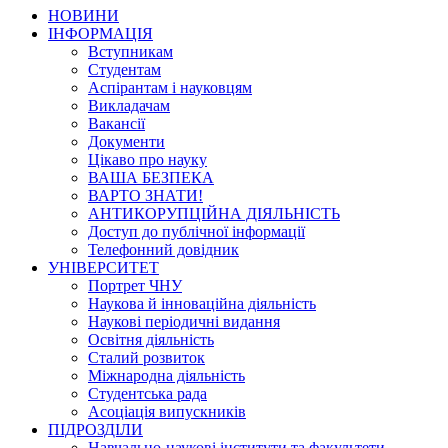
НОВИНИ
ІНФОРМАЦІЯ
Вступникам
Студентам
Аспірантам і науковцям
Викладачам
Вакансії
Документи
Цікаво про науку
ВАША БЕЗПЕКА
ВАРТО ЗНАТИ!
АНТИКОРУПЦІЙНА ДІЯЛЬНІСТЬ
Доступ до публічної інформації
Телефонний довідник
УНІВЕРСИТЕТ
Портрет ЧНУ
Наукова й інноваційна діяльність
Наукові періодичні видання
Освітня діяльність
Сталий розвиток
Міжнародна діяльність
Студентська рада
Асоціація випускників
ПІДРОЗДІЛИ
Навчально-наукові інститути та факультети