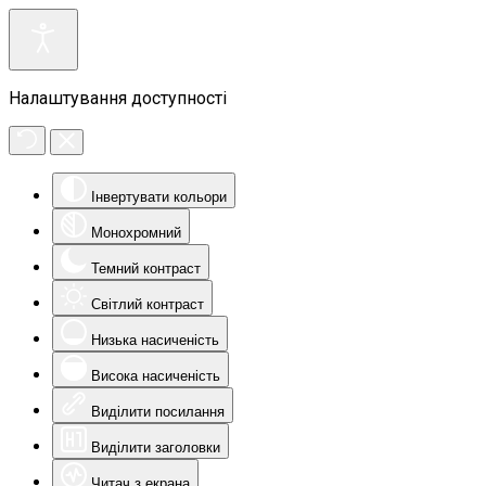
Налаштування доступності
Інвертувати кольори
Монохромний
Темний контраст
Світлий контраст
Низька насиченість
Висока насиченість
Виділити посилання
Виділити заголовки
Читач з екрана