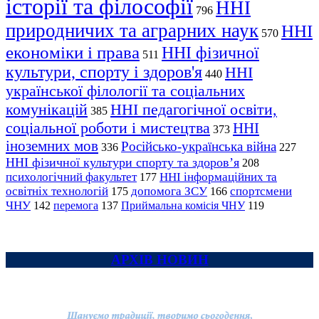
історії та філософії
ННІ
796
природничих та аграрних наук
ННІ
570
економіки і права
ННІ фізичної
511
культури, спорту і здоров'я
ННІ
440
української філології та соціальних
комунікацій
ННІ педагогічної освіти,
385
соціальної роботи і мистецтва
ННІ
373
іноземних мов
Російсько-українська війна
336
227
ННІ фізичної культури спорту та здоров’я
208
психологічний факультет
ННІ інформаційних та
177
освітніх технологій
допомога ЗСУ
спортсмени
175
166
ЧНУ
перемога
142
137
Приймальна комісія ЧНУ
119
АРХІВ НОВИН