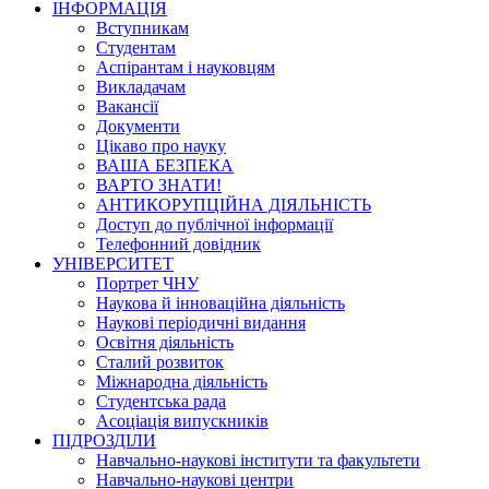
ІНФОРМАЦІЯ
Вступникам
Студентам
Аспірантам і науковцям
Викладачам
Вакансії
Документи
Цікаво про науку
ВАША БЕЗПЕКА
ВАРТО ЗНАТИ!
АНТИКОРУПЦІЙНА ДІЯЛЬНІСТЬ
Доступ до публічної інформації
Телефонний довідник
УНІВЕРСИТЕТ
Портрет ЧНУ
Наукова й інноваційна діяльність
Наукові періодичні видання
Освітня діяльність
Сталий розвиток
Міжнародна діяльність
Студентська рада
Асоціація випускників
ПІДРОЗДІЛИ
Навчально-наукові інститути та факультети
Навчально-наукові центри