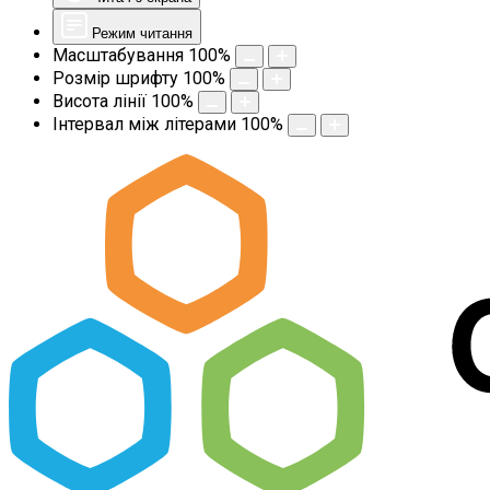
Режим читання
Масштабування
100
%
Розмір шрифту
100
%
Висота лінії
100
%
Інтервал між літерами
100
%