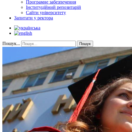
Програмне забезпечення
Інституційний репозитарій
Сайти університету
Запитати у ректора
Пошук...
Пошук