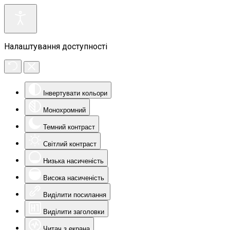
Налаштування доступності
Інвертувати кольори
Монохромний
Темний контраст
Світлий контраст
Низька насиченість
Висока насиченість
Виділити посилання
Виділити заголовки
Читач з екрана