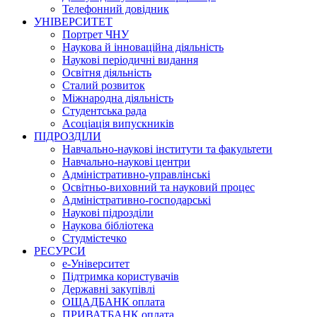
Телефонний довідник
УНІВЕРСИТЕТ
Портрет ЧНУ
Наукова й інноваційна діяльність
Наукові періодичні видання
Освітня діяльність
Сталий розвиток
Міжнародна діяльність
Студентська рада
Асоціація випускників
ПІДРОЗДІЛИ
Навчально-наукові інститути та факультети
Навчально-наукові центри
Адміністративно-управлінські
Освітньо-виховний та науковий процес
Адміністративно-господарські
Наукові підрозділи
Наукова бібліотека
Студмістечко
РЕСУРСИ
е-Університет
Підтримка користувачів
Державні закупівлі
ОЩАДБАНК оплата
ПРИВАТБАНК оплата