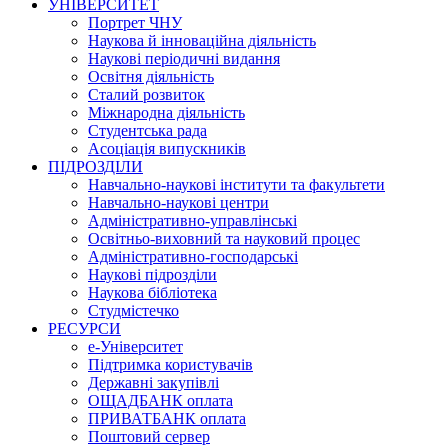
УНІВЕРСИТЕТ
Портрет ЧНУ
Наукова й інноваційна діяльність
Наукові періодичні видання
Освітня діяльність
Сталий розвиток
Міжнародна діяльність
Студентська рада
Асоціація випускників
ПІДРОЗДІЛИ
Навчально-наукові інститути та факультети
Навчально-наукові центри
Адміністративно-управлінські
Освітньо-виховний та науковий процес
Адміністративно-господарські
Наукові підрозділи
Наукова бібліотека
Студмістечко
РЕСУРСИ
е-Університет
Підтримка користувачів
Державні закупівлі
ОЩАДБАНК оплата
ПРИВАТБАНК оплата
Поштовий сервер