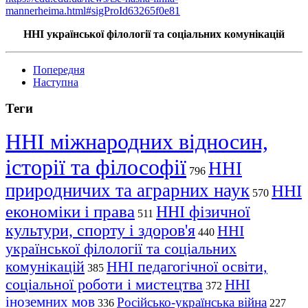
mannerheima.html#sigProId63265f0e81
ННІ української філології та соціальних комунікацій
Попередня
Наступна
Теги
ННІ міжнародних відносин,
історії та філософії
ННІ
796
природничих та аграрних наук
ННІ
570
економіки і права
ННІ фізичної
511
культури, спорту і здоров'я
ННІ
440
української філології та соціальних
комунікацій
ННІ педагогічної освіти,
385
соціальної роботи і мистецтва
ННІ
372
іноземних мов
Російсько-українська війна
336
227