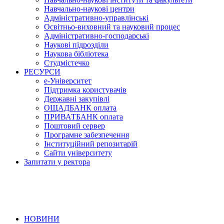
Навчально-наукові центри
Адміністративно-управлінські
Освітньо-виховний та науковий процес
Адміністративно-господарські
Наукові підрозділи
Наукова бібліотека
Студмістечко
РЕСУРСИ
е-Університет
Підтримка користувачів
Державні закупівлі
ОЩАДБАНК оплата
ПРИВАТБАНК оплата
Поштовий сервер
Програмне забезпечення
Інституційний репозитарій
Сайти університету
Запитати у ректора
НОВИНИ