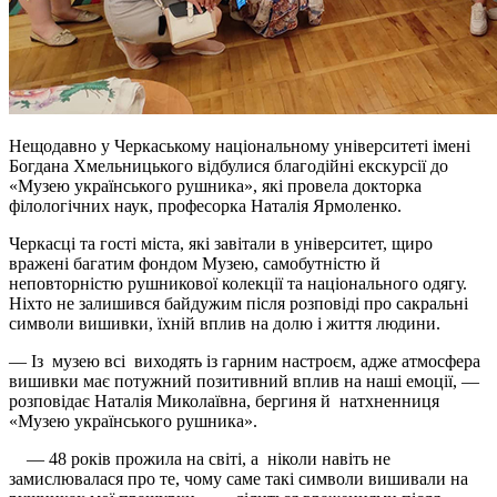
Нещодавно у Черкаському національному університеті імені
Богдана Хмельницького відбулися благодійні екскурсії до
«Музею українського рушника», які провела докторка
філологічних наук, професорка Наталія Ярмоленко.
Черкасці та гості міста, які завітали в університет, щиро
вражені багатим фондом Музею, самобутністю й
неповторністю рушникової колекції та національного одягу.
Ніхто не залишився байдужим після розповіді про сакральні
символи вишивки, їхній вплив на долю і життя людини.
— Із музею всі виходять із гарним настроєм, адже атмосфера
вишивки має потужний позитивний вплив на наші емоції, —
розповідає Наталія Миколаївна, бергиня й натхненниця
«Музею українського рушника».
— 48 років прожила на світі, а ніколи навіть не
замислювалася про те, чому саме такі символи вишивали на