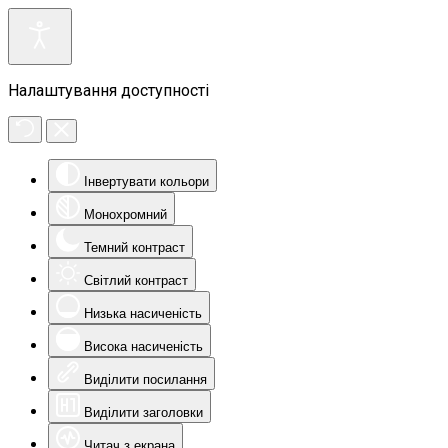
Налаштування доступності
Інвертувати кольори
Монохромний
Темний контраст
Світлий контраст
Низька насиченість
Висока насиченість
Виділити посилання
Виділити заголовки
Читач з екрана