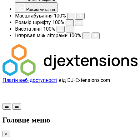
Режим читання
Масштабування
100
%
Розмір шрифту
100
%
Висота лінії
100
%
Інтервал між літерами
100
%
Плагін веб-доступності
від DJ-Extensions.com
Головне меню
×