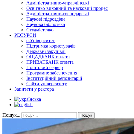
Адміністративно-управлінські
Освітньо-виховний та науковий процес
Адміністративно-господарські
Наукові підрозділи
Наукова бібліотека
Студмістечко
РЕСУРСИ
е-Університет
Підтримка користувачів
Державні закупівлі
ОЩАДБАНК оплата
ПРИВАТБАНК оплата
Поштовий сервер
Програмне забезпечення
Інституційний репозитарій
Сайти університету
Запитати у ректора
Пошук...
Пошук