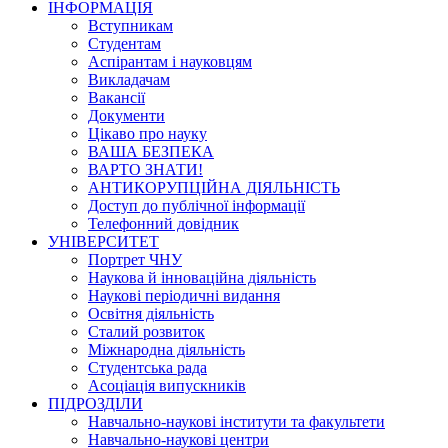
ІНФОРМАЦІЯ
Вступникам
Студентам
Аспірантам і науковцям
Викладачам
Вакансії
Документи
Цікаво про науку
ВАША БЕЗПЕКА
ВАРТО ЗНАТИ!
АНТИКОРУПЦІЙНА ДІЯЛЬНІСТЬ
Доступ до публічної інформації
Телефонний довідник
УНІВЕРСИТЕТ
Портрет ЧНУ
Наукова й інноваційна діяльність
Наукові періодичні видання
Освітня діяльність
Сталий розвиток
Міжнародна діяльність
Студентська рада
Асоціація випускників
ПІДРОЗДІЛИ
Навчально-наукові інститути та факультети
Навчально-наукові центри