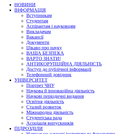
НОВИНИ
ІНФОРМАЦІЯ
Вступникам
Студентам
Аспірантам і науковцям
Викладачам
Вакансії
Документи
Цікаво про науку
ВАША БЕЗПЕКА
ВАРТО ЗНАТИ!
АНТИКОРУПЦІЙНА ДІЯЛЬНІСТЬ
Доступ до публічної інформації
Телефонний довідник
УНІВЕРСИТЕТ
Портрет ЧНУ
Наукова й інноваційна діяльність
Наукові періодичні видання
Освітня діяльність
Сталий розвиток
Міжнародна діяльність
Студентська рада
Асоціація випускників
ПІДРОЗДІЛИ
Навчально-наукові інститути та факультети