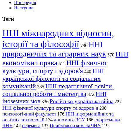
Попередня
Наступна
Теги
ННІ міжнародних відносин,
історії та філософії
ННІ
796
природничих та аграрних наук
ННІ
570
економіки і права
ННІ фізичної
511
культури, спорту і здоров'я
ННІ
440
української філології та соціальних
комунікацій
ННІ педагогічної освіти,
385
соціальної роботи і мистецтва
ННІ
372
іноземних мов
Російсько-українська війна
336
227
ННІ фізичної культури спорту та здоров’я
208
психологічний факультет
ННІ інформаційних та
176
освітніх технологій
допомога ЗСУ
спортсмени
174
166
ЧНУ
перемога
142
137
Приймальна комісія ЧНУ
119