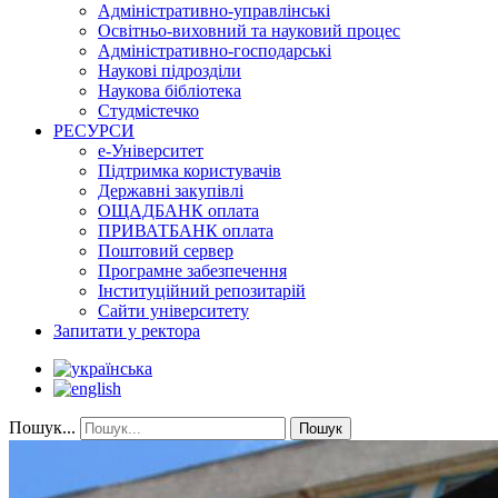
Адміністративно-управлінські
Освітньо-виховний та науковий процес
Адміністративно-господарські
Наукові підрозділи
Наукова бібліотека
Студмістечко
РЕСУРСИ
е-Університет
Підтримка користувачів
Державні закупівлі
ОЩАДБАНК оплата
ПРИВАТБАНК оплата
Поштовий сервер
Програмне забезпечення
Інституційний репозитарій
Сайти університету
Запитати у ректора
Пошук...
Пошук