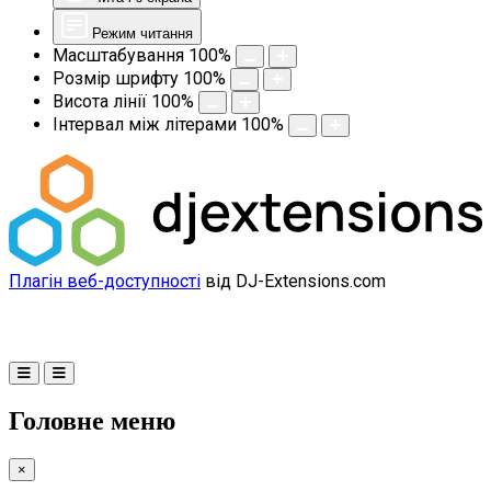
Режим читання
Масштабування
100
%
Розмір шрифту
100
%
Висота лінії
100
%
Інтервал між літерами
100
%
Плагін веб-доступності
від DJ-Extensions.com
Головне меню
×