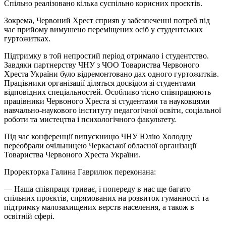
Спільно реалізовано кілька суспільно корисних проєктів.
Зокрема, Червоний Хрест сприяв у забезпеченні потреб під
час прийому вимушено переміщених осіб у студентських
гуртожитках.
Підтримку в той непростий період отримало і студентство.
Завдяки партнерству ЧНУ з ЧОО Товариства Червоного
Хреста України було відремонтовано дах одного гуртожитків.
Працівники організації діляться досвідом зі студентами
відповідних спеціальностей. Особливо тісно співпрацюють
працівники Червоного Хреста зі студентами та науковцями
навчально-наукового інституту педагогічної освіти, соціальної
роботи та мистецтва і психологічного факультету.
Під час конференції випускницю ЧНУ Юлію Холодну
переобрали очільницею Черкаської обласної організації
Товариства Червоного Хреста України.
Проректорка Галина Гаврилюк переконана:
— Наша співпраця триває, і попереду в нас ще багато
спільних проєктів, спрямованих на розвиток гуманності та
підтримку малозахищених верств населення, а також в
освітній сфері.