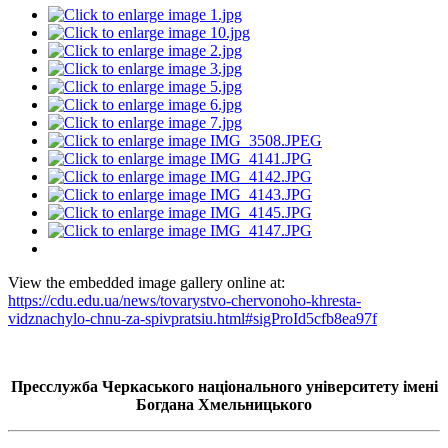
View the embedded image gallery online at:
https://cdu.edu.ua/news/tovarystvo-chervonoho-khresta-
vidznachylo-chnu-za-spivpratsiu.html#sigProId5cfb8ea97f
Пресслужба Черкаського національного університету імені
Богдана Хмельницького