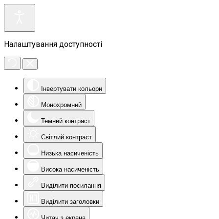
Налаштування доступності
Інвертувати кольори
Монохромний
Темний контраст
Світлий контраст
Низька насиченість
Висока насиченість
Виділити посилання
Виділити заголовки
Читач з екрана