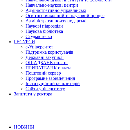
Навчально-наукові центри
Адміністративно-управлінські
Освітньо-виховний та науковий процес
Адміністративно-господарські
Наукові підрозділи
Наукова бібліотека
Студмістечко
РЕСУРСИ
е-Університет
Підтримка користувачів
Державні закупівлі
ОЩАДБАНК оплата
ПРИВАТБАНК оплата
Поштовий сервер
Програмне забезпечення
Інституційний репозитарій
Сайти університету
Запитати у ректора
НОВИНИ