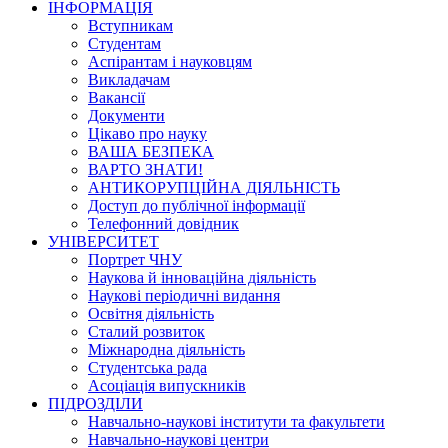
ІНФОРМАЦІЯ
Вступникам
Студентам
Аспірантам і науковцям
Викладачам
Вакансії
Документи
Цікаво про науку
ВАША БЕЗПЕКА
ВАРТО ЗНАТИ!
АНТИКОРУПЦІЙНА ДІЯЛЬНІСТЬ
Доступ до публічної інформації
Телефонний довідник
УНІВЕРСИТЕТ
Портрет ЧНУ
Наукова й інноваційна діяльність
Наукові періодичні видання
Освітня діяльність
Сталий розвиток
Міжнародна діяльність
Студентська рада
Асоціація випускників
ПІДРОЗДІЛИ
Навчально-наукові інститути та факультети
Навчально-наукові центри