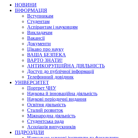
НОВИНИ
ІНФОРМАЦІЯ
Вступникам
Студентам
Аспірантам і науковцям
Викладачам
Вакансії
Документи
Цікаво про науку
ВАША БЕЗПЕКА
ВАРТО ЗНАТИ!
АНТИКОРУПЦІЙНА ДІЯЛЬНІСТЬ
Доступ до публічної інформації
Телефонний довідник
УНІВЕРСИТЕТ
Портрет ЧНУ
Наукова й інноваційна діяльність
Наукові періодичні видання
Освітня діяльність
Сталий розвиток
Міжнародна діяльність
Студентська рада
Асоціація випускників
ПІДРОЗДІЛИ
Навчально-наукові інститути та факультети