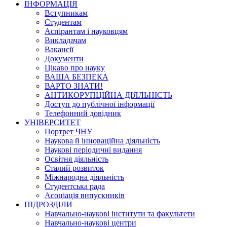
ІНФОРМАЦІЯ
Вступникам
Студентам
Аспірантам і науковцям
Викладачам
Вакансії
Документи
Цікаво про науку
ВАША БЕЗПЕКА
ВАРТО ЗНАТИ!
АНТИКОРУПЦІЙНА ДІЯЛЬНІСТЬ
Доступ до публічної інформації
Телефонний довідник
УНІВЕРСИТЕТ
Портрет ЧНУ
Наукова й інноваційна діяльність
Наукові періодичні видання
Освітня діяльність
Сталий розвиток
Міжнародна діяльність
Студентська рада
Асоціація випускників
ПІДРОЗДІЛИ
Навчально-наукові інститути та факультети
Навчально-наукові центри