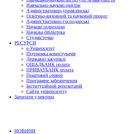
Навчально-наукові центри
Адміністративно-управлінські
Освітньо-виховний та науковий процес
Адміністративно-господарські
Наукові підрозділи
Наукова бібліотека
Студмістечко
РЕСУРСИ
е-Університет
Підтримка користувачів
Державні закупівлі
ОЩАДБАНК оплата
ПРИВАТБАНК оплата
Поштовий сервер
Програмне забезпечення
Інституційний репозитарій
Сайти університету
Запитати у ректора
НОВИНИ