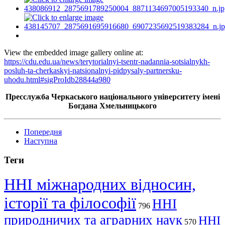
View the embedded image gallery online at:
https://cdu.edu.ua/news/terytorialnyi-tsentr-nadannia-sotsialnykh-
posluh-ta-cherkaskyi-natsionalnyi-pidpysaly-partnersku-
uhodu.html#sigProIdb28844a980
Пресслужба Черкаського національного університету імені
Богдана Хмельницького
Попередня
Наступна
Теги
ННІ міжнародних відносин,
історії та філософії
ННІ
796
природничих та аграрних наук
ННІ
570