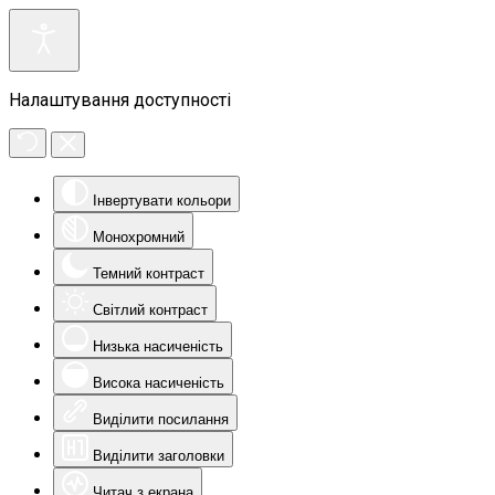
Налаштування доступності
Інвертувати кольори
Монохромний
Темний контраст
Світлий контраст
Низька насиченість
Висока насиченість
Виділити посилання
Виділити заголовки
Читач з екрана