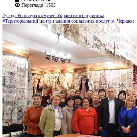
Перегляди: 1503
#угода
#співчуття
#музей Українського рушника
#Територіальний центр надання соціальних послуг м. Черкаси