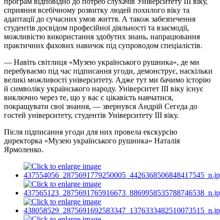
програм відповідно до потреб слухачів Університету III віку,
сприяння всебічному розвитку людей похилого віку та
адаптації до сучасних умов життя. А також забезпечення
студентів досвідом професійної діяльності та взаємодії,
можливістю використання здобутих знань, напрацювання
практичних фахових навичок під супроводом спеціалістів.
— Навіть світлиця «Музею українського рушника», де ми
перебуваємо під час підписання угоди, демонструє, наскільки
великі можливості університету. Адже тут ми бачимо історію
й символіку українського народу. Університет ІІІ віку існує
виключно через те, що у вас є цікавість навчатися,
покращувати свої знання, — звернувся Андрій Сегеда до
гостей університету, студентів Університету ІІІ віку.
Після підписання угоди для них провела екскурсію
директорка «Музею українського рушника» Наталія
Ярмоленко.