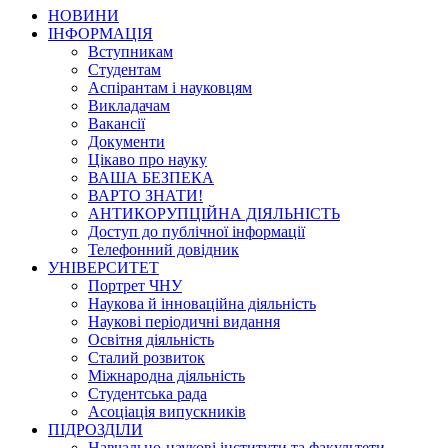
НОВИНИ
ІНФОРМАЦІЯ
Вступникам
Студентам
Аспірантам і науковцям
Викладачам
Вакансії
Документи
Цікаво про науку
ВАША БЕЗПЕКА
ВАРТО ЗНАТИ!
АНТИКОРУПЦІЙНА ДІЯЛЬНІСТЬ
Доступ до публічної інформації
Телефонний довідник
УНІВЕРСИТЕТ
Портрет ЧНУ
Наукова й інноваційна діяльність
Наукові періодичні видання
Освітня діяльність
Сталий розвиток
Міжнародна діяльність
Студентська рада
Асоціація випускників
ПІДРОЗДІЛИ
Навчально-наукові інститути та факультети