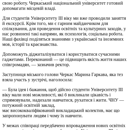
свою роботу. Черкаський національний університет готовий
допомагати місцевій владі.
Для студентів Університету ІІІ віку ми вже проводили заняття
й екскурсії. Крім того, ми є гарним майданчиком для
спілкування, для проведення освітніх та культурних заходів, у
нас розвинені такі напрями, як психологія, соціальна робота.
Наші фахівці поділяться знаннями з української та іноземних
мов, історії та краєзнавства.
Допоможуть діджиталізуватися і користуватися сучасними
гаджетами. Переконаний — це підвищить якість життя наших
співгромадян, — зазначив ректор.
Заступниця міського голови Черкас Марина Гаркава, яка тез
взяла участь у зустрічі, наголосила:
— Була ідея і бажання, щоб дійсно студенти Університету ІІІ
віку мали нові можливості, які б викликали цікавість і
спрямовували, надихали навчатися, рухатися і жити. ЧНУ —
потужний освітній заклад,
має висококваліфікований викладацький колектив, має що
запропонувати людям і чому їх навчити.
У межах співпраці передбачено впровадження нових освітніх