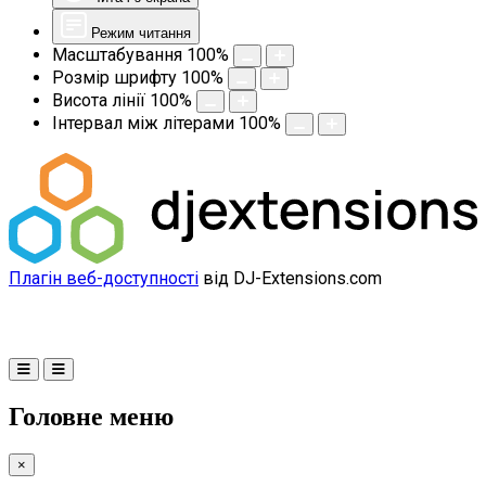
Режим читання
Масштабування
100
%
Розмір шрифту
100
%
Висота лінії
100
%
Інтервал між літерами
100
%
Плагін веб-доступності
від DJ-Extensions.com
Головне меню
×