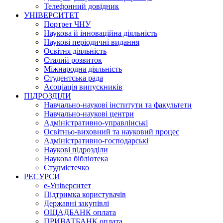
Телефонний довідник
УНІВЕРСИТЕТ
Портрет ЧНУ
Наукова й інноваційна діяльність
Наукові періодичні видання
Освітня діяльність
Сталий розвиток
Міжнародна діяльність
Студентська рада
Асоціація випускників
ПІДРОЗДІЛИ
Навчально-наукові інститути та факультети
Навчально-наукові центри
Адміністративно-управлінські
Освітньо-виховний та науковий процес
Адміністративно-господарські
Наукові підрозділи
Наукова бібліотека
Студмістечко
РЕСУРСИ
е-Університет
Підтримка користувачів
Державні закупівлі
ОЩАДБАНК оплата
ПРИВАТБАНК оплата