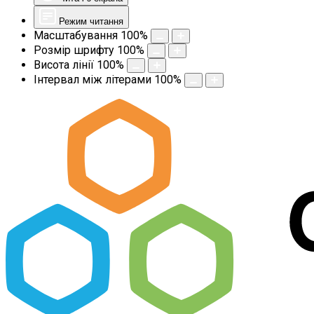
Режим читання
Масштабування
100
%
Розмір шрифту
100
%
Висота лінії
100
%
Інтервал між літерами
100
%