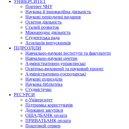
УНІВЕРСИТЕТ
Портрет ЧНУ
Наукова й інноваційна діяльність
Наукові періодичні видання
Освітня діяльність
Сталий розвиток
Міжнародна діяльність
Студентська рада
Асоціація випускників
ПІДРОЗДІЛИ
Навчально-наукові інститути та факультети
Навчально-наукові центри
Адміністративно-управлінські
Освітньо-виховний та науковий процес
Адміністративно-господарські
Наукові підрозділи
Наукова бібліотека
Студмістечко
РЕСУРСИ
е-Університет
Підтримка користувачів
Державні закупівлі
ОЩАДБАНК оплата
ПРИВАТБАНК оплата
Поштовий сервер