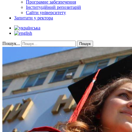
Програмне забезпечення
Інституційний репозитарій
Сайти університету
Запитати у ректора
Пошук...
Пошук