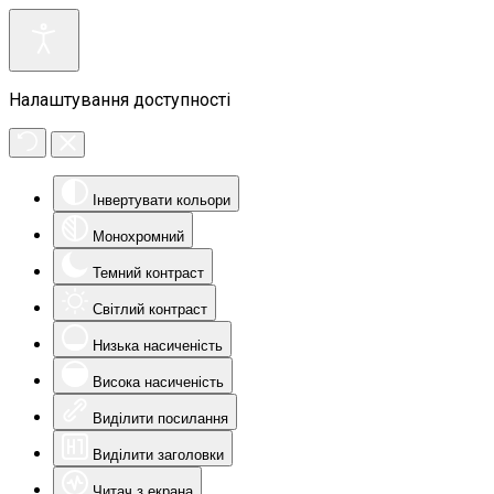
Налаштування доступності
Інвертувати кольори
Монохромний
Темний контраст
Світлий контраст
Низька насиченість
Висока насиченість
Виділити посилання
Виділити заголовки
Читач з екрана