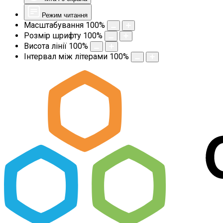
Режим читання
Масштабування
100
%
Розмір шрифту
100
%
Висота лінії
100
%
Інтервал між літерами
100
%