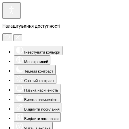
Налаштування доступності
Інвертувати кольори
Монохромний
Темний контраст
Світлий контраст
Низька насиченість
Висока насиченість
Виділити посилання
Виділити заголовки
Читач з екрана