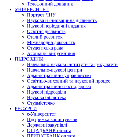
Телефонний довідник
УНІВЕРСИТЕТ
Портрет ЧНУ
Наукова й інноваційна діяльність
Наукові періодичні видання
Освітня діяльність
Сталий розвиток
Міжнародна діяльність
Студентська рада
Асоціація випускників
ПІДРОЗДІЛИ
Навчально-наукові інститути та факультети
Навчально-наукові центри
Адміністративно-управлінські
Освітньо-виховний та науковий процес
Адміністративно-господарські
Наукові підрозділи
Наукова бібліотека
Студмістечко
РЕСУРСИ
е-Університет
Підтримка користувачів
Державні закупівлі
ОЩАДБАНК оплата
ПРИВАТБАНК оплата