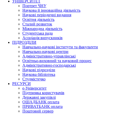
УНІВЕРСИТЕТ
Портрет ЧНУ
Наукова й інноваційна діяльність
Наукові періодичні видання
Освітня діяльність
Сталий розвиток
Міжнародна діяльність
Студентська рада
Асоціація випускників
ПІДРОЗДІЛИ
Навчально-наукові інститути та факультети
Навчально-наукові центри
Адміністративно-управлінські
Освітньо-виховний та науковий процес
Адміністративно-господарські
Наукові підрозділи
Наукова бібліотека
Студмістечко
РЕСУРСИ
е-Університет
Підтримка користувачів
Державні закупівлі
ОЩАДБАНК оплата
ПРИВАТБАНК оплата
Поштовий сервер