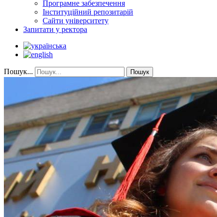
Програмне забезпечення
Інституційний репозитарій
Сайти університету
Запитати у ректора
Пошук...
Пошук