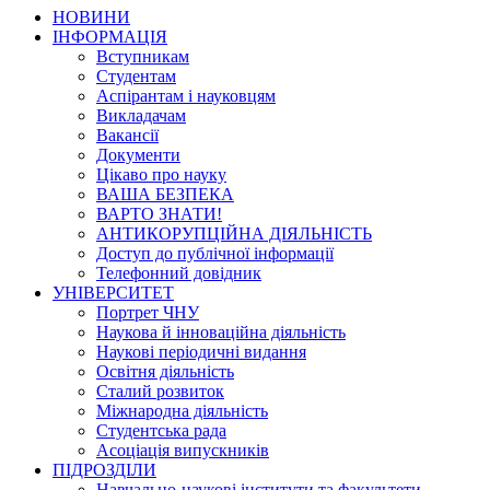
НОВИНИ
ІНФОРМАЦІЯ
Вступникам
Студентам
Аспірантам і науковцям
Викладачам
Вакансії
Документи
Цікаво про науку
ВАША БЕЗПЕКА
ВАРТО ЗНАТИ!
АНТИКОРУПЦІЙНА ДІЯЛЬНІСТЬ
Доступ до публічної інформації
Телефонний довідник
УНІВЕРСИТЕТ
Портрет ЧНУ
Наукова й інноваційна діяльність
Наукові періодичні видання
Освітня діяльність
Сталий розвиток
Міжнародна діяльність
Студентська рада
Асоціація випускників
ПІДРОЗДІЛИ
Навчально-наукові інститути та факультети