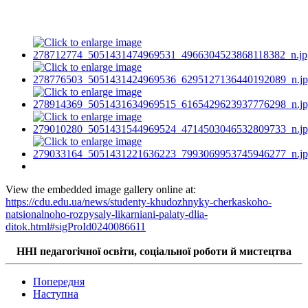
View the embedded image gallery online at:
https://cdu.edu.ua/news/studenty-khudozhnyky-cherkaskoho-
natsionalnoho-rozpysaly-likarniani-palaty-dlia-
ditok.html#sigProId0240086611
ННІ педагогічної освіти, соціальної роботи й мистецтва
Попередня
Наступна