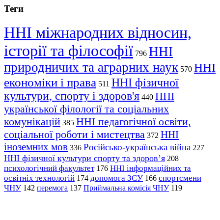
Теги
ННІ міжнародних відносин,
історії та філософії
ННІ
796
природничих та аграрних наук
ННІ
570
економіки і права
ННІ фізичної
511
культури, спорту і здоров'я
ННІ
440
української філології та соціальних
комунікацій
ННІ педагогічної освіти,
385
соціальної роботи і мистецтва
ННІ
372
іноземних мов
Російсько-українська війна
336
227
ННІ фізичної культури спорту та здоров’я
208
психологічний факультет
ННІ інформаційних та
176
освітніх технологій
допомога ЗСУ
спортсмени
174
166
ЧНУ
перемога
142
137
Приймальна комісія ЧНУ
119