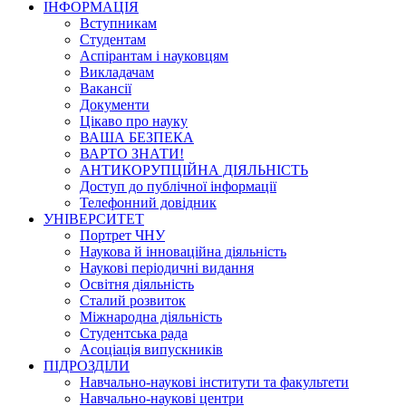
ІНФОРМАЦІЯ
Вступникам
Студентам
Аспірантам і науковцям
Викладачам
Вакансії
Документи
Цікаво про науку
ВАША БЕЗПЕКА
ВАРТО ЗНАТИ!
АНТИКОРУПЦІЙНА ДІЯЛЬНІСТЬ
Доступ до публічної інформації
Телефонний довідник
УНІВЕРСИТЕТ
Портрет ЧНУ
Наукова й інноваційна діяльність
Наукові періодичні видання
Освітня діяльність
Сталий розвиток
Міжнародна діяльність
Студентська рада
Асоціація випускників
ПІДРОЗДІЛИ
Навчально-наукові інститути та факультети
Навчально-наукові центри