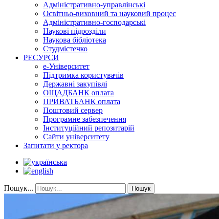
Адміністративно-управлінські
Освітньо-виховний та науковий процес
Адміністративно-господарські
Наукові підрозділи
Наукова бібліотека
Студмістечко
РЕСУРСИ
е-Університет
Підтримка користувачів
Державні закупівлі
ОЩАДБАНК оплата
ПРИВАТБАНК оплата
Поштовий сервер
Програмне забезпечення
Інституційний репозитарій
Сайти університету
Запитати у ректора
Пошук...
Пошук