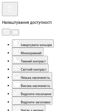
Налаштування доступності
Інвертувати кольори
Монохромний
Темний контраст
Світлий контраст
Низька насиченість
Висока насиченість
Виділити посилання
Виділити заголовки
Читач з екрана