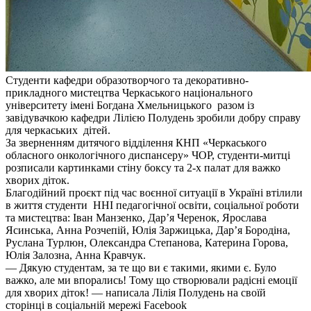
Студенти кафедри образотворчого та декоративно-
прикладного мистецтва
Черкаського національного
університету імені Богдана Хмельницького
разом із
завідувачкою кафедри Лілією Полудень зробили добру справу
для черкаських дітей.
За зверненням дитячого відділення КНП «Черкаського
обласного онкологічного диспансеру» ЧОР, студенти-митці
розписали картинками стіну боксу та 2-х палат для важко
хворих діток.
Благодійний проєкт під час воєнної ситуації в Україні втілили
в життя студенти ННІ педагогічної освіти, соціальної роботи
та мистецтва: Іван Манзенко, Дар’я Черенок, Ярослава
Ясинська, Анна Розчепій, Юлія Заржицька, Дар’я Бородіна,
Руслана Турлюн, Олександра Степанова, Катерина Горова,
Юлія Залозна, Анна Кравчук.
— Дякую студентам, за те що ви є такими, якими є. Було
важко, але ми впорались! Тому що створювали радісні емоції
для хворих діток! — написала Лілія Полудень на своїй
сторінці в соціальній мережі Facebook