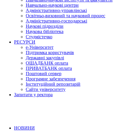
Навчально-наукові центри
Адміністративно-управлінські
Освітньо-виховний та науковий процес
Адміністративно-господарські
Наукові підрозділи
Наукова бібліотека
Студмістечко
РЕСУРСИ
е-Університет
Підтримка користувачів
Державні закупівлі
ОЩАДБАНК оплата
ПРИВАТБАНК оплата
Поштовий сервер
Програмне забезпечення
Інституційний репозитарій
Сайти університету
Запитати у ректора
НОВИНИ