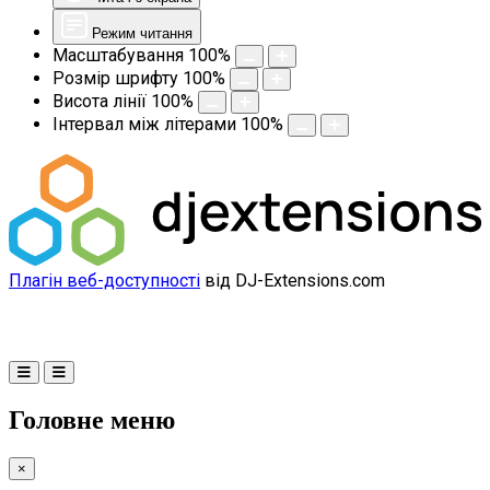
Режим читання
Масштабування
100
%
Розмір шрифту
100
%
Висота лінії
100
%
Інтервал між літерами
100
%
Плагін веб-доступності
від DJ-Extensions.com
Головне меню
×