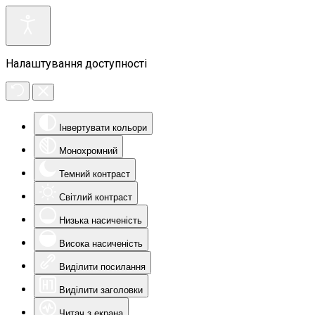
Налаштування доступності
Інвертувати кольори
Монохромний
Темний контраст
Світлий контраст
Низька насиченість
Висока насиченість
Виділити посилання
Виділити заголовки
Читач з екрана