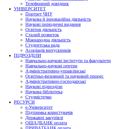
Телефонний довідник
УНІВЕРСИТЕТ
Портрет ЧНУ
Наукова й інноваційна діяльність
Наукові періодичні видання
Освітня діяльність
Сталий розвиток
Міжнародна діяльність
Студентська рада
Асоціація випускників
ПІДРОЗДІЛИ
Навчально-наукові інститути та факультети
Навчально-наукові центри
Адміністративно-управлінські
Освітньо-виховний та науковий процес
Адміністративно-господарські
Наукові підрозділи
Наукова бібліотека
Студмістечко
РЕСУРСИ
е-Університет
Підтримка користувачів
Державні закупівлі
ОЩАДБАНК оплата
ПРИВАТБАНК оплата