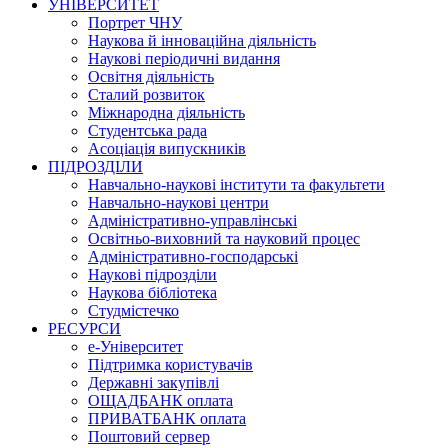
УНІВЕРСИТЕТ
Портрет ЧНУ
Наукова й інноваційна діяльність
Наукові періодичні видання
Освітня діяльність
Сталий розвиток
Міжнародна діяльність
Студентська рада
Асоціація випускників
ПІДРОЗДІЛИ
Навчально-наукові інститути та факультети
Навчально-наукові центри
Адміністративно-управлінські
Освітньо-виховний та науковий процес
Адміністративно-господарські
Наукові підрозділи
Наукова бібліотека
Студмістечко
РЕСУРСИ
е-Університет
Підтримка користувачів
Державні закупівлі
ОЩАДБАНК оплата
ПРИВАТБАНК оплата
Поштовий сервер