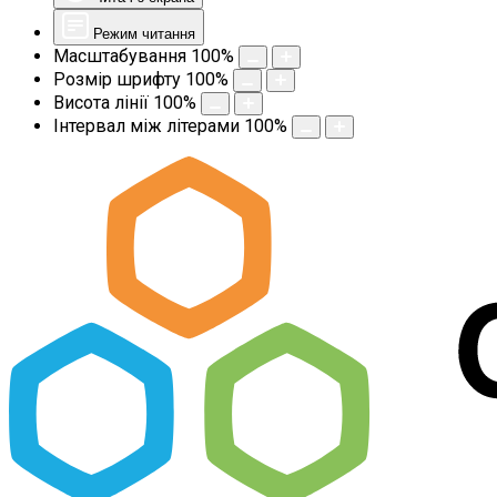
Режим читання
Масштабування
100
%
Розмір шрифту
100
%
Висота лінії
100
%
Інтервал між літерами
100
%