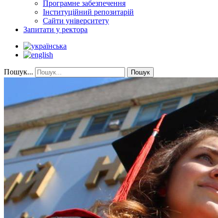
Програмне забезпечення
Інституційний репозитарій
Сайти університету
Запитати у ректора
Пошук...
Пошук