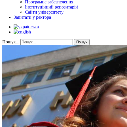
Програмне забезпечення
Інституційний репозитарій
Сайти університету
Запитати у ректора
Пошук...
Пошук