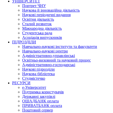
УНІВЕРСИТЕТ
Портрет ЧНУ
Наукова й інноваційна діяльність
Наукові періодичні видання
Освітня діяльність
Сталий розвиток
Міжнародна діяльність
Студентська рада
Асоціація випускників
ПІДРОЗДІЛИ
Навчально-наукові інститути та факультети
Навчально-наукові центри
Адміністративно-управлінські
Освітньо-виховний та науковий процес
Адміністративно-господарські
Наукові підрозділи
Наукова бібліотека
Студмістечко
РЕСУРСИ
е-Університет
Підтримка користувачів
Державні закупівлі
ОЩАДБАНК оплата
ПРИВАТБАНК оплата
Поштовий сервер