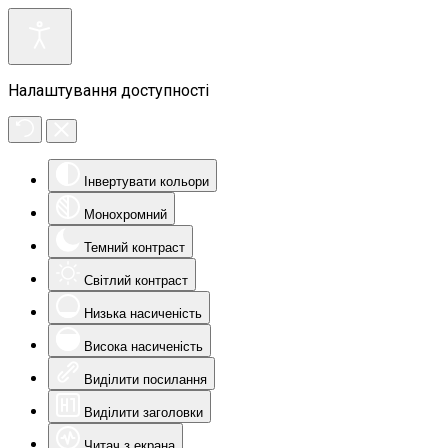
Налаштування доступності
Інвертувати кольори
Монохромний
Темний контраст
Світлий контраст
Низька насиченість
Висока насиченість
Виділити посилання
Виділити заголовки
Читач з екрана