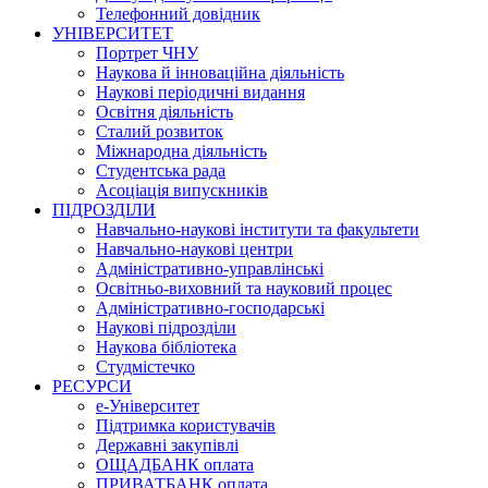
Телефонний довідник
УНІВЕРСИТЕТ
Портрет ЧНУ
Наукова й інноваційна діяльність
Наукові періодичні видання
Освітня діяльність
Сталий розвиток
Міжнародна діяльність
Студентська рада
Асоціація випускників
ПІДРОЗДІЛИ
Навчально-наукові інститути та факультети
Навчально-наукові центри
Адміністративно-управлінські
Освітньо-виховний та науковий процес
Адміністративно-господарські
Наукові підрозділи
Наукова бібліотека
Студмістечко
РЕСУРСИ
е-Університет
Підтримка користувачів
Державні закупівлі
ОЩАДБАНК оплата
ПРИВАТБАНК оплата