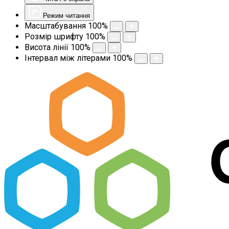
Режим читання
Масштабування
100
%
Розмір шрифту
100
%
Висота лінії
100
%
Інтервал між літерами
100
%