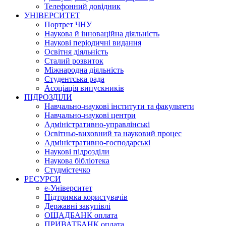
Телефонний довідник
УНІВЕРСИТЕТ
Портрет ЧНУ
Наукова й інноваційна діяльність
Наукові періодичні видання
Освітня діяльність
Сталий розвиток
Міжнародна діяльність
Студентська рада
Асоціація випускників
ПІДРОЗДІЛИ
Навчально-наукові інститути та факультети
Навчально-наукові центри
Адміністративно-управлінські
Освітньо-виховний та науковий процес
Адміністративно-господарські
Наукові підрозділи
Наукова бібліотека
Студмістечко
РЕСУРСИ
е-Університет
Підтримка користувачів
Державні закупівлі
ОЩАДБАНК оплата
ПРИВАТБАНК оплата