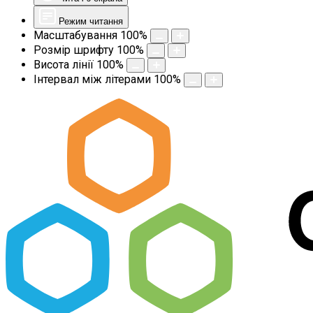
Режим читання
Масштабування
100
%
Розмір шрифту
100
%
Висота лінії
100
%
Інтервал між літерами
100
%