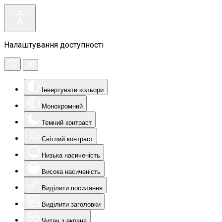
Налаштування доступності
Інвертувати кольори
Монохромний
Темний контраст
Світлий контраст
Низька насиченість
Висока насиченість
Виділити посилання
Виділити заголовки
Читач з екрана