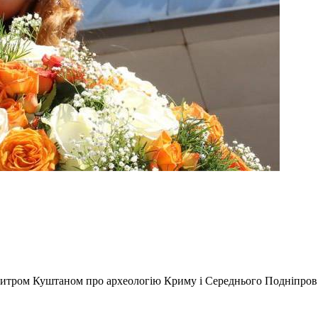
митром Куштаном про археологію Криму і Середнього Подніпров