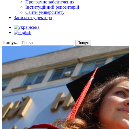
Програмне забезпечення
Інституційний репозитарій
Сайти університету
Запитати у ректора
Пошук...
Пошук