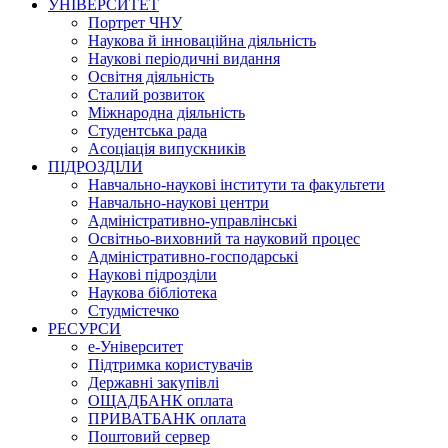
УНІВЕРСИТЕТ
Портрет ЧНУ
Наукова й інноваційна діяльність
Наукові періодичні видання
Освітня діяльність
Сталий розвиток
Міжнародна діяльність
Студентська рада
Асоціація випускників
ПІДРОЗДІЛИ
Навчально-наукові інститути та факультети
Навчально-наукові центри
Адміністративно-управлінські
Освітньо-виховний та науковий процес
Адміністративно-господарські
Наукові підрозділи
Наукова бібліотека
Студмістечко
РЕСУРСИ
е-Університет
Підтримка користувачів
Державні закупівлі
ОЩАДБАНК оплата
ПРИВАТБАНК оплата
Поштовий сервер