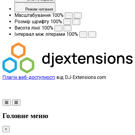
Режим читання
Масштабування
100
%
Розмір шрифту
100
%
Висота лінії
100
%
Інтервал між літерами
100
%
Плагін веб-доступності
від DJ-Extensions.com
Головне меню
×