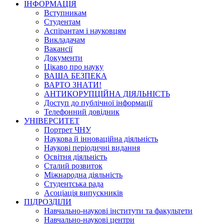
ІНФОРМАЦІЯ
Вступникам
Студентам
Аспірантам і науковцям
Викладачам
Вакансії
Документи
Цікаво про науку
ВАША БЕЗПЕКА
ВАРТО ЗНАТИ!
АНТИКОРУПЦІЙНА ДІЯЛЬНІСТЬ
Доступ до публічної інформації
Телефонний довідник
УНІВЕРСИТЕТ
Портрет ЧНУ
Наукова й інноваційна діяльність
Наукові періодичні видання
Освітня діяльність
Сталий розвиток
Міжнародна діяльність
Студентська рада
Асоціація випускників
ПІДРОЗДІЛИ
Навчально-наукові інститути та факультети
Навчально-наукові центри