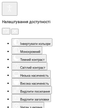
Налаштування доступності
Інвертувати кольори
Монохромний
Темний контраст
Світлий контраст
Низька насиченість
Висока насиченість
Виділити посилання
Виділити заголовки
Читач з екрана