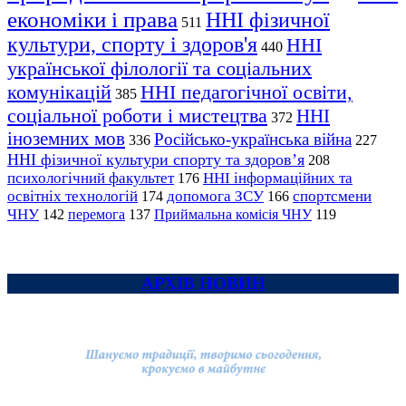
економіки і права
ННІ фізичної
511
культури, спорту і здоров'я
ННІ
440
української філології та соціальних
комунікацій
ННІ педагогічної освіти,
385
соціальної роботи і мистецтва
ННІ
372
іноземних мов
Російсько-українська війна
336
227
ННІ фізичної культури спорту та здоров’я
208
психологічний факультет
ННІ інформаційних та
176
освітніх технологій
допомога ЗСУ
спортсмени
174
166
ЧНУ
перемога
142
137
Приймальна комісія ЧНУ
119
АРХІВ НОВИН