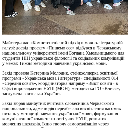
Майстер-клас «Компетентнісний підхід в мовно-літературній
галузі: досвід проєкту «Пишемо есе» відбувся в Черкаському
національному університеті імені Богдана Хмельницького для
студентів ННІ української філології та соціальних комунікацій
у межах Тижня методики навчання української мови.
Захід провела Катерина Молодик, стейкхолдерка освітньої
програми «Українська мова і література» спеціальності 014
«Середня освіта», координаторка напряму «Зміст освіти» в
Офісі впровадження НУШ (МОН), методистка ГО «Вчися»,
заслужена вчителька України.
Захід зібрав майбутніх вчителів-словесників Черкаського
національного, адже подія передбачала висвітлення вагомих
питань у методиці навчання української мови, формування
комунікативної компетентності учня НУШ, розвиток
мовлення школярів, їхню творчу самореалізацію через