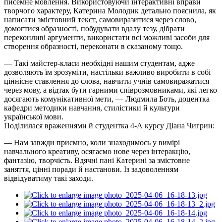
писемне мовлення. Використовуючи інтерактивні вправи
творчого характеру, Катерина Молодик детально пояснила, як
написати змістовний текст, самовиразитися через слово,
домогтися образності, побудувати вдалу тезу, дібрати
переконливі аргументи, використати всі можливі засоби для
створення образності, переконати в сказаному тощо.
— Такі майстер-класи необхідні нашим студентам, адже
дозволяють їм зрозуміти, настільки важливо виробити в собі
ціннісне ставлення до слова, навчити учнів самовиражатися
через мову, а відтак бути гарними співрозмовниками, які легко
досягають комунікативної мети, — Людмила
Боть
, доцентка
кафедри методики навчання, стилістики й культури
української мови.
Поділилася враженнями й студентка
4-А
курсу Діана Чигрин:
— Нам завжди приємно, коли знаходимось у вимірі
навчального креативу, осягаємо нове через інтеракцію,
фантазію, творчість. Вдячні пані Катерині за змістовне
заняття, цінні поради й настанови. Із задоволенням
відвідуватиму такі заходи.