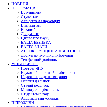
НОВИНИ
ІНФОРМАЦІЯ
Вступникам
Студентам
Аспірантам і науковцям
Викладачам
Вакансії
Документи
Цікаво про науку
ВАША БЕЗПЕКА
ВАРТО ЗНАТИ!
АНТИКОРУПЦІЙНА ДІЯЛЬНІСТЬ
Доступ до публічної інформації
Телефонний довідник
УНІВЕРСИТЕТ
Портрет ЧНУ
Наукова й інноваційна діяльність
Наукові періодичні видання
Освітня діяльність
Сталий розвиток
Міжнародна діяльність
Студентська рада
Асоціація випускників
ПІДРОЗДІЛИ
Навчально-наукові інститути та факультети