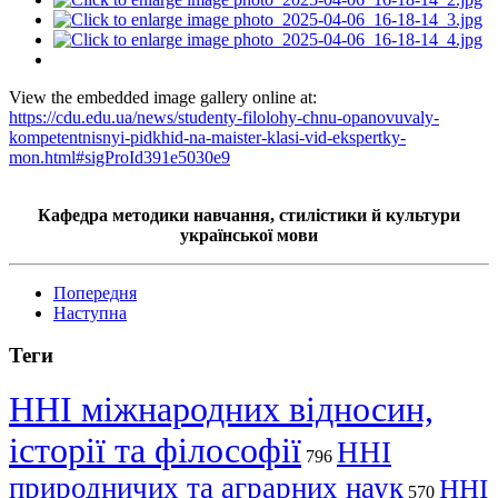
View the embedded image gallery online at:
https://cdu.edu.ua/news/studenty-filolohy-chnu-opanovuvaly-
kompetentnisnyi-pidkhid-na-maister-klasi-vid-ekspertky-
mon.html#sigProId391e5030e9
Кафедра методики навчання, стилістики й культури
української мови
Попередня
Наступна
Теги
ННІ міжнародних відносин,
історії та філософії
ННІ
796
природничих та аграрних наук
ННІ
570