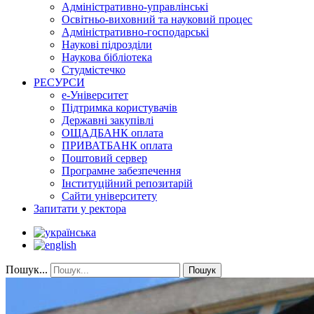
Адміністративно-управлінські
Освітньо-виховний та науковий процес
Адміністративно-господарські
Наукові підрозділи
Наукова бібліотека
Студмістечко
РЕСУРСИ
е-Університет
Підтримка користувачів
Державні закупівлі
ОЩАДБАНК оплата
ПРИВАТБАНК оплата
Поштовий сервер
Програмне забезпечення
Інституційний репозитарій
Сайти університету
Запитати у ректора
Пошук...
Пошук