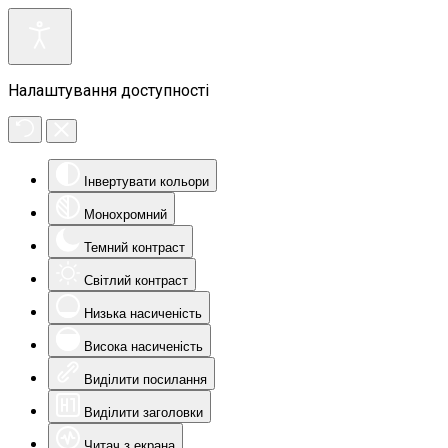
Налаштування доступності
Інвертувати кольори
Монохромний
Темний контраст
Світлий контраст
Низька насиченість
Висока насиченість
Виділити посилання
Виділити заголовки
Читач з екрана