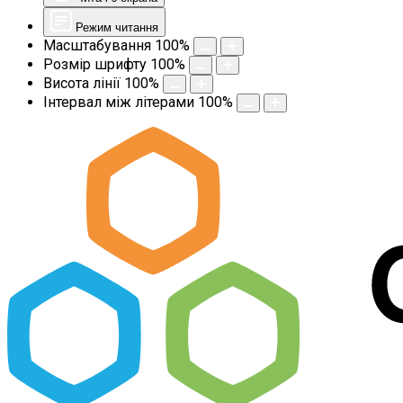
Режим читання
Масштабування
100
%
Розмір шрифту
100
%
Висота лінії
100
%
Інтервал між літерами
100
%