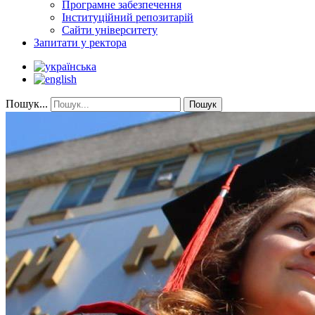
Програмне забезпечення
Інституційний репозитарій
Сайти університету
Запитати у ректора
Пошук...
Пошук