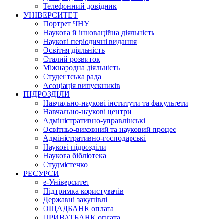
Телефонний довідник
УНІВЕРСИТЕТ
Портрет ЧНУ
Наукова й інноваційна діяльність
Наукові періодичні видання
Освітня діяльність
Сталий розвиток
Міжнародна діяльність
Студентська рада
Асоціація випускників
ПІДРОЗДІЛИ
Навчально-наукові інститути та факультети
Навчально-наукові центри
Адміністративно-управлінські
Освітньо-виховний та науковий процес
Адміністративно-господарські
Наукові підрозділи
Наукова бібліотека
Студмістечко
РЕСУРСИ
е-Університет
Підтримка користувачів
Державні закупівлі
ОЩАДБАНК оплата
ПРИВАТБАНК оплата