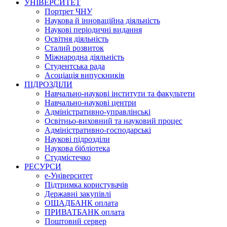
УНІВЕРСИТЕТ
Портрет ЧНУ
Наукова й інноваційна діяльність
Наукові періодичні видання
Освітня діяльність
Сталий розвиток
Міжнародна діяльність
Студентська рада
Асоціація випускників
ПІДРОЗДІЛИ
Навчально-наукові інститути та факультети
Навчально-наукові центри
Адміністративно-управлінські
Освітньо-виховний та науковий процес
Адміністративно-господарські
Наукові підрозділи
Наукова бібліотека
Студмістечко
РЕСУРСИ
е-Університет
Підтримка користувачів
Державні закупівлі
ОЩАДБАНК оплата
ПРИВАТБАНК оплата
Поштовий сервер