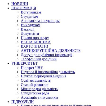
НОВИНИ
ІНФОРМАЦІЯ
Вступникам
Студентам
Аспірантам і науковцям
Викладачам
Вакансії
Документи
Цікаво про науку
ВАША БЕЗПЕКА
ВАРТО ЗНАТИ!
АНТИКОРУПЦІЙНА ДІЯЛЬНІСТЬ
Доступ до публічної інформації
Телефонний довідник
УНІВЕРСИТЕТ
Портрет ЧНУ
Наукова й інноваційна діяльність
Наукові періодичні видання
Освітня діяльність
Сталий розвиток
Міжнародна діяльність
Студентська рада
Асоціація випускників
ПІДРОЗДІЛИ
Навчально-наукові інститути та факультети