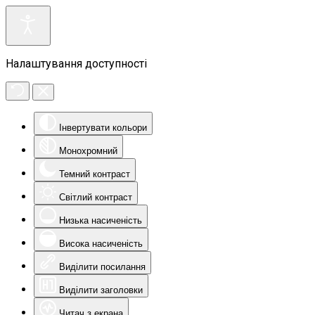
Налаштування доступності
Інвертувати кольори
Монохромний
Темний контраст
Світлий контраст
Низька насиченість
Висока насиченість
Виділити посилання
Виділити заголовки
Читач з екрана