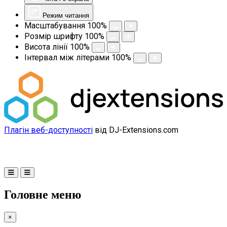
Режим читання
Масштабування
100
%
Розмір шрифту
100
%
Висота лінії
100
%
Інтервал між літерами
100
%
Плагін веб-доступності
від DJ-Extensions.com
Головне меню
×