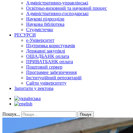
Адміністративно-управлінські
Освітньо-виховний та науковий процес
Адміністративно-господарські
Наукові підрозділи
Наукова бібліотека
Студмістечко
РЕСУРСИ
е-Університет
Підтримка користувачів
Державні закупівлі
ОЩАДБАНК оплата
ПРИВАТБАНК оплата
Поштовий сервер
Програмне забезпечення
Інституційний репозитарій
Сайти університету
Запитати у ректора
Пошук...
Пошук