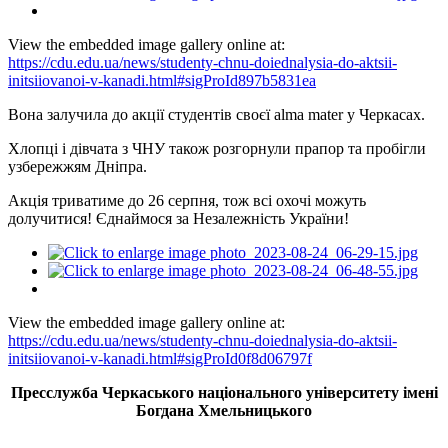
View the embedded image gallery online at:
https://cdu.edu.ua/news/studenty-chnu-doiednalysia-do-aktsii-
initsiiovanoi-v-kanadi.html#sigProId897b5831ea
Вона залучила до акції студентів своєї alma mater у Черкасах.
Хлопці і дівчата з ЧНУ також розгорнули прапор та пробігли
узбережжям Дніпра.
Акція триватиме до 26 серпня, тож всі охочі можуть
долучитися! Єднаймося за Незалежність України!
View the embedded image gallery online at:
https://cdu.edu.ua/news/studenty-chnu-doiednalysia-do-aktsii-
initsiiovanoi-v-kanadi.html#sigProId0f8d06797f
Пресслужба Черкаського національного університету імені
Богдана Хмельницького