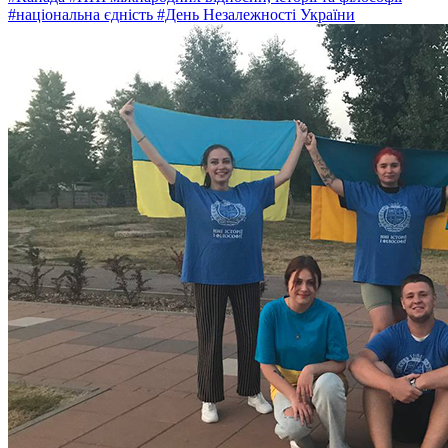
#національна єдність
#День Незалежності України