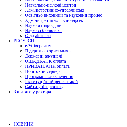
Навчально-наукові центри
Адміністративно-управлінські
Освітньо-виховний та науковий процес
Адміністративно-господарські
Наукові підрозділи
Наукова бібліотека
Студмістечко
РЕСУРСИ
е-Університет
Підтримка користувачів
Державні закупівлі
ОЩАДБАНК оплата
ПРИВАТБАНК оплата
Поштовий сервер
Програмне забезпечення
Інституційний репозитарій
Сайти університету
Запитати у ректора
НОВИНИ