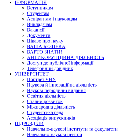
ІНФОРМАЦІЯ
Вступникам
Студентам
Аспірантам і науковцям
Викладачам
Вакансії
Документи
Цікаво про науку
ВАША БЕЗПЕКА
ВАРТО ЗНАТИ!
АНТИКОРУПЦІЙНА ДІЯЛЬНІСТЬ
Доступ до публічної інформації
Телефонний довідник
УНІВЕРСИТЕТ
Портрет ЧНУ
Наукова й інноваційна діяльність
Наукові періодичні видання
Освітня діяльність
Сталий розвиток
Міжнародна діяльність
Студентська рада
Асоціація випускників
ПІДРОЗДІЛИ
Навчально-наукові інститути та факультети
Навчально-наукові центри