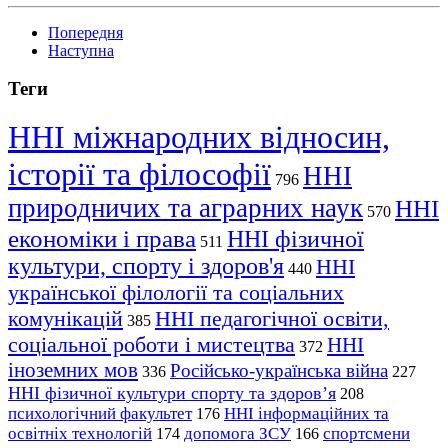
Попередня
Наступна
Теги
ННІ міжнародних відносин,
історії та філософії
ННІ
796
природничих та аграрних наук
ННІ
570
економіки і права
ННІ фізичної
511
культури, спорту і здоров'я
ННІ
440
української філології та соціальних
комунікацій
ННІ педагогічної освіти,
385
соціальної роботи і мистецтва
ННІ
372
іноземних мов
Російсько-українська війна
336
227
ННІ фізичної культури спорту та здоров’я
208
психологічний факультет
ННІ інформаційних та
176
освітніх технологій
допомога ЗСУ
спортсмени
174
166