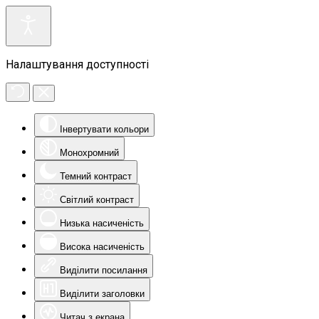
Налаштування доступності
Інвертувати кольори
Монохромний
Темний контраст
Світлий контраст
Низька насиченість
Висока насиченість
Виділити посилання
Виділити заголовки
Читач з екрана