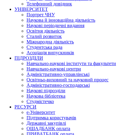
Телефонний довідник
УНІВЕРСИТЕТ
Портрет ЧНУ
Наукова й інноваційна діяльність
Наукові періодичні видання
Освітня діяльність
Сталий розвиток
Міжнародна діяльність
Студентська рада
Асоціація випускників
ПІДРОЗДІЛИ
Навчально-наукові інститути та факультети
Навчально-наукові центри
Адміністративно-управлінські
Освітньо-виховний та науковий процес
Адміністративно-господарські
Наукові підрозділи
Наукова бібліотека
Студмістечко
РЕСУРСИ
е-Університет
Підтримка користувачів
Державні закупівлі
ОЩАДБАНК оплата
ПРИВАТБАНК оплата