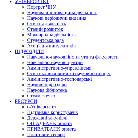
УНІВЕРСИТЕТ
Портрет ЧНУ
Наукова й інноваційна діяльність
Наукові періодичні видання
Освітня діяльність
Сталий розвиток
Міжнародна діяльність
Студентська рада
Асоціація випускників
ПІДРОЗДІЛИ
Навчально-наукові інститути та факультети
Навчально-наукові центри
Адміністративно-управлінські
Освітньо-виховний та науковий процес
Адміністративно-господарські
Наукові підрозділи
Наукова бібліотека
Студмістечко
РЕСУРСИ
е-Університет
Підтримка користувачів
Державні закупівлі
ОЩАДБАНК оплата
ПРИВАТБАНК оплата
Поштовий сервер