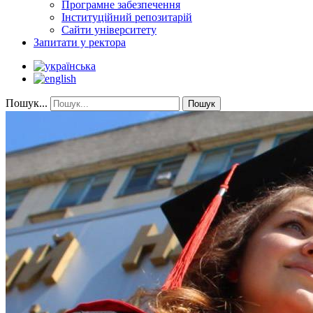
Програмне забезпечення
Інституційний репозитарій
Сайти університету
Запитати у ректора
Пошук...
Пошук