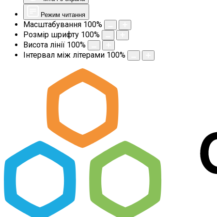
Режим читання
Масштабування
100
%
Розмір шрифту
100
%
Висота лінії
100
%
Інтервал між літерами
100
%