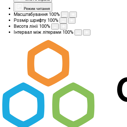
Режим читання
Масштабування
100
%
Розмір шрифту
100
%
Висота лінії
100
%
Інтервал між літерами
100
%