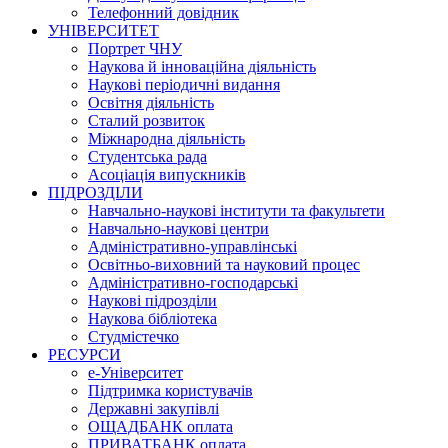
Телефонний довідник
УНІВЕРСИТЕТ
Портрет ЧНУ
Наукова й інноваційна діяльність
Наукові періодичні видання
Освітня діяльність
Сталий розвиток
Міжнародна діяльність
Студентська рада
Асоціація випускників
ПІДРОЗДІЛИ
Навчально-наукові інститути та факультети
Навчально-наукові центри
Адміністративно-управлінські
Освітньо-виховний та науковий процес
Адміністративно-господарські
Наукові підрозділи
Наукова бібліотека
Студмістечко
РЕСУРСИ
е-Університет
Підтримка користувачів
Державні закупівлі
ОЩАДБАНК оплата
ПРИВАТБАНК оплата