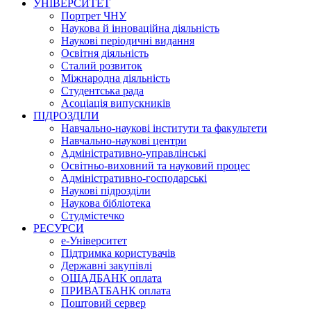
УНІВЕРСИТЕТ
Портрет ЧНУ
Наукова й інноваційна діяльність
Наукові періодичні видання
Освітня діяльність
Сталий розвиток
Міжнародна діяльність
Студентська рада
Асоціація випускників
ПІДРОЗДІЛИ
Навчально-наукові інститути та факультети
Навчально-наукові центри
Адміністративно-управлінські
Освітньо-виховний та науковий процес
Адміністративно-господарські
Наукові підрозділи
Наукова бібліотека
Студмістечко
РЕСУРСИ
е-Університет
Підтримка користувачів
Державні закупівлі
ОЩАДБАНК оплата
ПРИВАТБАНК оплата
Поштовий сервер