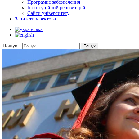
Програмне забезпечення
Інституційний репозитарій
Сайти університету
Запитати у ректора
Пошук...
Пошук