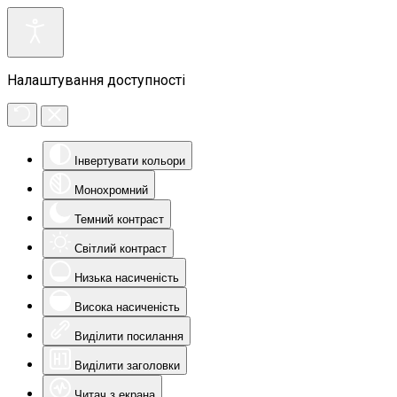
Налаштування доступності
Інвертувати кольори
Монохромний
Темний контраст
Світлий контраст
Низька насиченість
Висока насиченість
Виділити посилання
Виділити заголовки
Читач з екрана