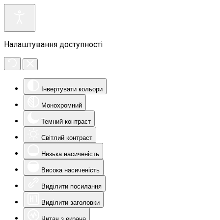
Налаштування доступності
Інвертувати кольори
Монохромний
Темний контраст
Світлий контраст
Низька насиченість
Висока насиченість
Виділити посилання
Виділити заголовки
Читач з екрана