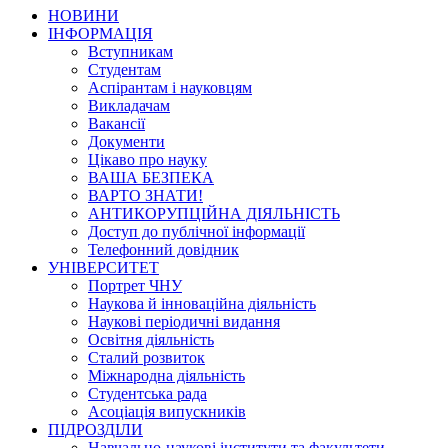
НОВИНИ
ІНФОРМАЦІЯ
Вступникам
Студентам
Аспірантам і науковцям
Викладачам
Вакансії
Документи
Цікаво про науку
ВАША БЕЗПЕКА
ВАРТО ЗНАТИ!
АНТИКОРУПЦІЙНА ДІЯЛЬНІСТЬ
Доступ до публічної інформації
Телефонний довідник
УНІВЕРСИТЕТ
Портрет ЧНУ
Наукова й інноваційна діяльність
Наукові періодичні видання
Освітня діяльність
Сталий розвиток
Міжнародна діяльність
Студентська рада
Асоціація випускників
ПІДРОЗДІЛИ
Навчально-наукові інститути та факультети