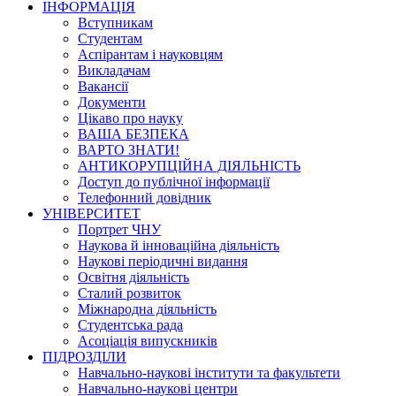
ІНФОРМАЦІЯ
Вступникам
Студентам
Аспірантам і науковцям
Викладачам
Вакансії
Документи
Цікаво про науку
ВАША БЕЗПЕКА
ВАРТО ЗНАТИ!
АНТИКОРУПЦІЙНА ДІЯЛЬНІСТЬ
Доступ до публічної інформації
Телефонний довідник
УНІВЕРСИТЕТ
Портрет ЧНУ
Наукова й інноваційна діяльність
Наукові періодичні видання
Освітня діяльність
Сталий розвиток
Міжнародна діяльність
Студентська рада
Асоціація випускників
ПІДРОЗДІЛИ
Навчально-наукові інститути та факультети
Навчально-наукові центри