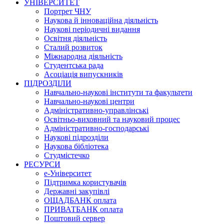
УНІВЕРСИТЕТ
Портрет ЧНУ
Наукова й інноваційна діяльність
Наукові періодичні видання
Освітня діяльність
Сталий розвиток
Міжнародна діяльність
Студентська рада
Асоціація випускників
ПІДРОЗДІЛИ
Навчально-наукові інститути та факультети
Навчально-наукові центри
Адміністративно-управлінські
Освітньо-виховний та науковий процес
Адміністративно-господарські
Наукові підрозділи
Наукова бібліотека
Студмістечко
РЕСУРСИ
е-Університет
Підтримка користувачів
Державні закупівлі
ОЩАДБАНК оплата
ПРИВАТБАНК оплата
Поштовий сервер