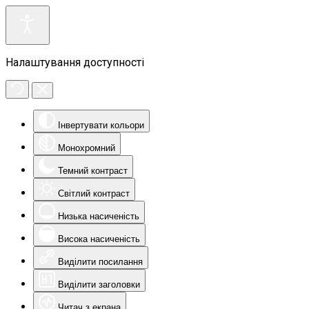
Налаштування доступності
Інвертувати кольори
Монохромний
Темний контраст
Світлий контраст
Низька насиченість
Висока насиченість
Виділити посилання
Виділити заголовки
Читач з екрана