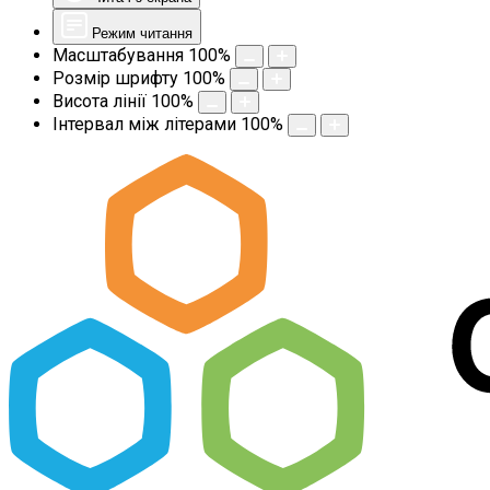
Режим читання
Масштабування
100
%
Розмір шрифту
100
%
Висота лінії
100
%
Інтервал між літерами
100
%