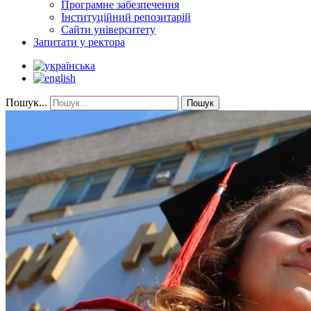
Програмне забезпечення
Інституційний репозитарій
Сайти університету
Запитати у ректора
Пошук...
Пошук