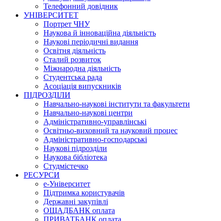
Телефонний довідник
УНІВЕРСИТЕТ
Портрет ЧНУ
Наукова й інноваційна діяльність
Наукові періодичні видання
Освітня діяльність
Сталий розвиток
Міжнародна діяльність
Студентська рада
Асоціація випускників
ПІДРОЗДІЛИ
Навчально-наукові інститути та факультети
Навчально-наукові центри
Адміністративно-управлінські
Освітньо-виховний та науковий процес
Адміністративно-господарські
Наукові підрозділи
Наукова бібліотека
Студмістечко
РЕСУРСИ
е-Університет
Підтримка користувачів
Державні закупівлі
ОЩАДБАНК оплата
ПРИВАТБАНК оплата