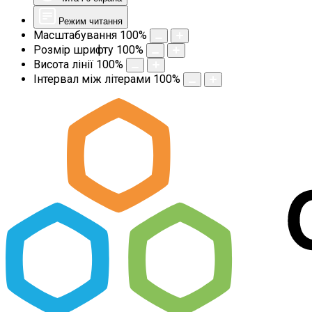
Режим читання
Масштабування
100
%
Розмір шрифту
100
%
Висота лінії
100
%
Інтервал між літерами
100
%