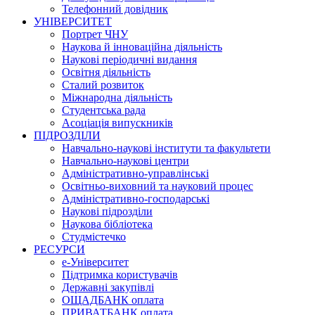
Телефонний довідник
УНІВЕРСИТЕТ
Портрет ЧНУ
Наукова й інноваційна діяльність
Наукові періодичні видання
Освітня діяльність
Сталий розвиток
Міжнародна діяльність
Студентська рада
Асоціація випускників
ПІДРОЗДІЛИ
Навчально-наукові інститути та факультети
Навчально-наукові центри
Адміністративно-управлінські
Освітньо-виховний та науковий процес
Адміністративно-господарські
Наукові підрозділи
Наукова бібліотека
Студмістечко
РЕСУРСИ
е-Університет
Підтримка користувачів
Державні закупівлі
ОЩАДБАНК оплата
ПРИВАТБАНК оплата