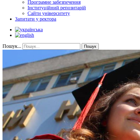
Програмне забезпечення
Інституційний репозитарій
Сайти університету
Запитати у ректора
Пошук...
Пошук