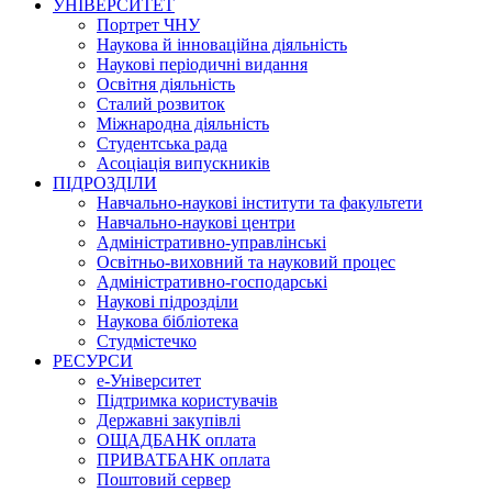
УНІВЕРСИТЕТ
Портрет ЧНУ
Наукова й інноваційна діяльність
Наукові періодичні видання
Освітня діяльність
Сталий розвиток
Міжнародна діяльність
Студентська рада
Асоціація випускників
ПІДРОЗДІЛИ
Навчально-наукові інститути та факультети
Навчально-наукові центри
Адміністративно-управлінські
Освітньо-виховний та науковий процес
Адміністративно-господарські
Наукові підрозділи
Наукова бібліотека
Студмістечко
РЕСУРСИ
е-Університет
Підтримка користувачів
Державні закупівлі
ОЩАДБАНК оплата
ПРИВАТБАНК оплата
Поштовий сервер