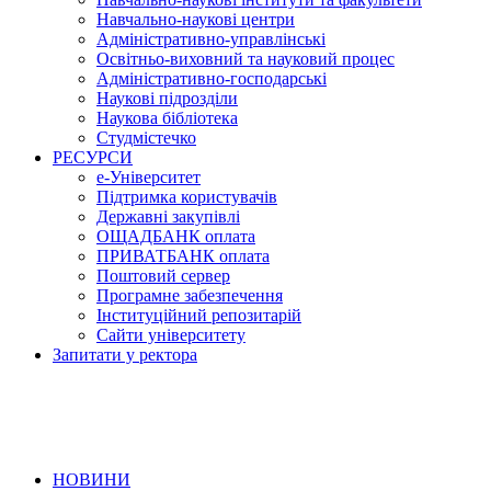
Навчально-наукові центри
Адміністративно-управлінські
Освітньо-виховний та науковий процес
Адміністративно-господарські
Наукові підрозділи
Наукова бібліотека
Студмістечко
РЕСУРСИ
е-Університет
Підтримка користувачів
Державні закупівлі
ОЩАДБАНК оплата
ПРИВАТБАНК оплата
Поштовий сервер
Програмне забезпечення
Інституційний репозитарій
Сайти університету
Запитати у ректора
НОВИНИ