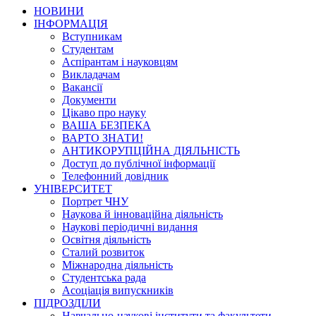
НОВИНИ
ІНФОРМАЦІЯ
Вступникам
Студентам
Аспірантам і науковцям
Викладачам
Вакансії
Документи
Цікаво про науку
ВАША БЕЗПЕКА
ВАРТО ЗНАТИ!
АНТИКОРУПЦІЙНА ДІЯЛЬНІСТЬ
Доступ до публічної інформації
Телефонний довідник
УНІВЕРСИТЕТ
Портрет ЧНУ
Наукова й інноваційна діяльність
Наукові періодичні видання
Освітня діяльність
Сталий розвиток
Міжнародна діяльність
Студентська рада
Асоціація випускників
ПІДРОЗДІЛИ
Навчально-наукові інститути та факультети