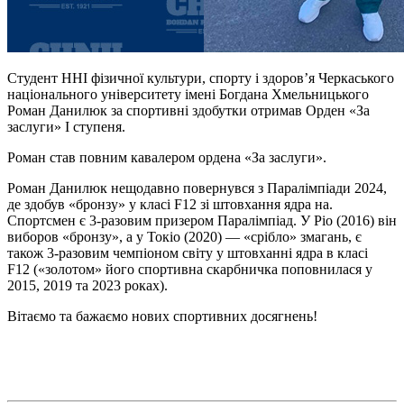
Студент ННІ фізичної культури, спорту і здоров’я Черкаського
національного університету імені Богдана Хмельницького
Роман Данилюк за спортивні здобутки отримав Орден «За
заслуги» I ступеня.
Роман став повним кавалером ордена «За заслуги».
Роман Данилюк нещодавно повернувся з Паралімпіади 2024,
де здобув «бронзу» у класі F12 зі штовхання ядра на.
Спортсмен є 3-разовим призером Паралімпіад. У Ріо (2016) він
виборов «бронзу», а у Токіо (2020) — «срібло» змагань, є
також 3-разовим чемпіоном світу у штовханні ядра в класі
F12 («золотом» його спортивна скарбничка поповнилася у
2015, 2019 та 2023 роках).
Вітаємо та бажаємо нових спортивних досягнень!