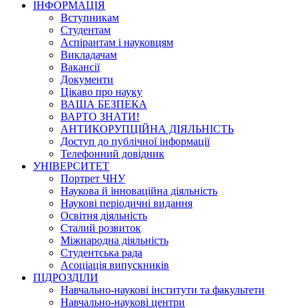
ІНФОРМАЦІЯ
Вступникам
Студентам
Аспірантам і науковцям
Викладачам
Вакансії
Документи
Цікаво про науку
ВАША БЕЗПЕКА
ВАРТО ЗНАТИ!
АНТИКОРУПЦІЙНА ДІЯЛЬНІСТЬ
Доступ до публічної інформації
Телефонний довідник
УНІВЕРСИТЕТ
Портрет ЧНУ
Наукова й інноваційна діяльність
Наукові періодичні видання
Освітня діяльність
Сталий розвиток
Міжнародна діяльність
Студентська рада
Асоціація випускників
ПІДРОЗДІЛИ
Навчально-наукові інститути та факультети
Навчально-наукові центри