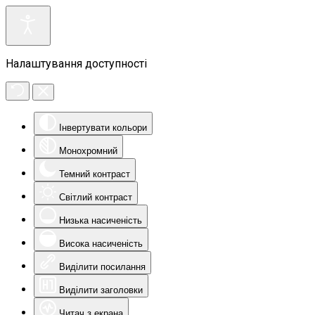
Налаштування доступності
Інвертувати кольори
Монохромний
Темний контраст
Світлий контраст
Низька насиченість
Висока насиченість
Виділити посилання
Виділити заголовки
Читач з екрана