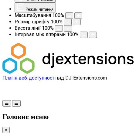
Режим читання
Масштабування
100
%
Розмір шрифту
100
%
Висота лінії
100
%
Інтервал між літерами
100
%
Плагін веб-доступності
від DJ-Extensions.com
Головне меню
×