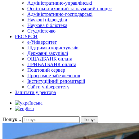
Адміністративно-управлінські
Освітньо-виховний та науковий процес
Адміністративно-господарські
Наукові підрозділи
Наукова бібліотека
Студмістечко
РЕСУРСИ
е-Університет
Підтримка користувачів
Державні закупівлі
ОЩАДБАНК оплата
ПРИВАТБАНК оплата
Поштовий сервер
Програмне забезпечення
Інституційний репозитарій
Сайти університету
Запитати у ректора
Пошук...
Пошук