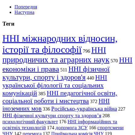
Попередня
Наступна
Теги
ННІ міжнародних відносин,
історії та філософії
ННІ
796
природничих та аграрних наук
ННІ
570
економіки і права
ННІ фізичної
511
культури, спорту і здоров'я
ННІ
440
української філології та соціальних
комунікацій
ННІ педагогічної освіти,
385
соціальної роботи і мистецтва
ННІ
372
іноземних мов
Російсько-українська війна
336
227
ННІ фізичної культури спорту та здоров’я
208
психологічний факультет
ННІ інформаційних та
176
освітніх технологій
допомога ЗСУ
спортсмени
174
166
ЧНУ
перемога
142
137
Приймальна комісія ЧНУ
119