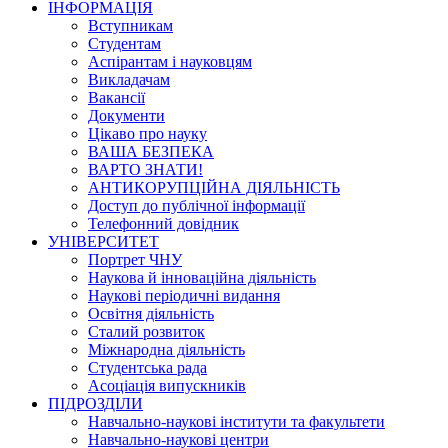
ІНФОРМАЦІЯ
Вступникам
Студентам
Аспірантам і науковцям
Викладачам
Вакансії
Документи
Цікаво про науку
ВАША БЕЗПЕКА
ВАРТО ЗНАТИ!
АНТИКОРУПЦІЙНА ДІЯЛЬНІСТЬ
Доступ до публічної інформації
Телефонний довідник
УНІВЕРСИТЕТ
Портрет ЧНУ
Наукова й інноваційна діяльність
Наукові періодичні видання
Освітня діяльність
Сталий розвиток
Міжнародна діяльність
Студентська рада
Асоціація випускників
ПІДРОЗДІЛИ
Навчально-наукові інститути та факультети
Навчально-наукові центри