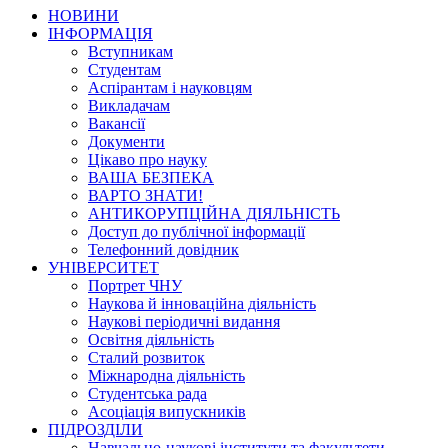
НОВИНИ
ІНФОРМАЦІЯ
Вступникам
Студентам
Аспірантам і науковцям
Викладачам
Вакансії
Документи
Цікаво про науку
ВАША БЕЗПЕКА
ВАРТО ЗНАТИ!
АНТИКОРУПЦІЙНА ДІЯЛЬНІСТЬ
Доступ до публічної інформації
Телефонний довідник
УНІВЕРСИТЕТ
Портрет ЧНУ
Наукова й інноваційна діяльність
Наукові періодичні видання
Освітня діяльність
Сталий розвиток
Міжнародна діяльність
Студентська рада
Асоціація випускників
ПІДРОЗДІЛИ
Навчально-наукові інститути та факультети