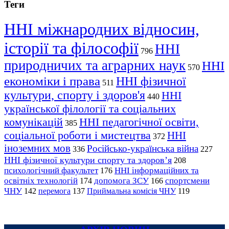
Теги
ННІ міжнародних відносин,
історії та філософії
ННІ
796
природничих та аграрних наук
ННІ
570
економіки і права
ННІ фізичної
511
культури, спорту і здоров'я
ННІ
440
української філології та соціальних
комунікацій
ННІ педагогічної освіти,
385
соціальної роботи і мистецтва
ННІ
372
іноземних мов
Російсько-українська війна
336
227
ННІ фізичної культури спорту та здоров’я
208
психологічний факультет
ННІ інформаційних та
176
освітніх технологій
допомога ЗСУ
спортсмени
174
166
ЧНУ
перемога
142
137
Приймальна комісія ЧНУ
119