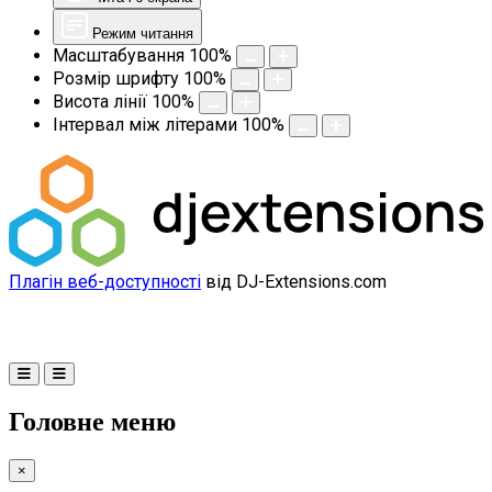
Режим читання
Масштабування
100
%
Розмір шрифту
100
%
Висота лінії
100
%
Інтервал між літерами
100
%
Плагін веб-доступності
від DJ-Extensions.com
Головне меню
×