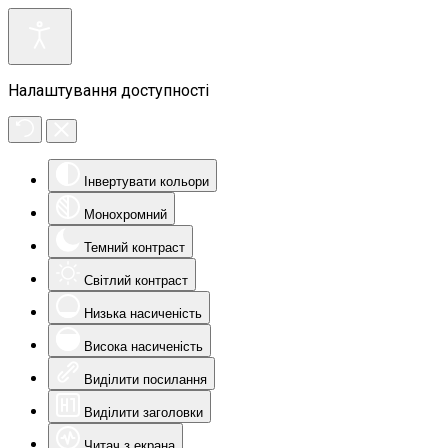
Налаштування доступності
Інвертувати кольори
Монохромний
Темний контраст
Світлий контраст
Низька насиченість
Висока насиченість
Виділити посилання
Виділити заголовки
Читач з екрана