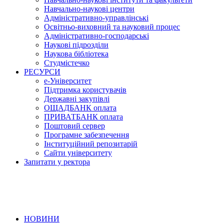
Навчально-наукові центри
Адміністративно-управлінські
Освітньо-виховний та науковий процес
Адміністративно-господарські
Наукові підрозділи
Наукова бібліотека
Студмістечко
РЕСУРСИ
е-Університет
Підтримка користувачів
Державні закупівлі
ОЩАДБАНК оплата
ПРИВАТБАНК оплата
Поштовий сервер
Програмне забезпечення
Інституційний репозитарій
Сайти університету
Запитати у ректора
НОВИНИ