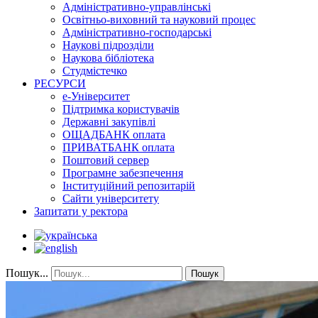
Адміністративно-управлінські
Освітньо-виховний та науковий процес
Адміністративно-господарські
Наукові підрозділи
Наукова бібліотека
Студмістечко
РЕСУРСИ
е-Університет
Підтримка користувачів
Державні закупівлі
ОЩАДБАНК оплата
ПРИВАТБАНК оплата
Поштовий сервер
Програмне забезпечення
Інституційний репозитарій
Сайти університету
Запитати у ректора
Пошук...
Пошук