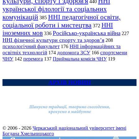
культури, спорту і здоров'я
ННІ
440
української філології та соціальних
комунікацій
ННІ педагогічної освіти,
385
соціальної роботи і мистецтва
ННІ
372
іноземних мов
Російсько-українська війна
336
227
ННІ фізичної культури спорту та здоров’я
208
психологічний факультет
ННІ інформаційних та
176
освітніх технологій
допомога ЗСУ
спортсмени
174
166
ЧНУ
перемога
142
137
Приймальна комісія ЧНУ
119
АРХІВ НОВИН
© 2006 - 2026
Черкаський національний університет імені
Богдана Хмельницького