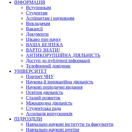
ІНФОРМАЦІЯ
Вступникам
Студентам
Аспірантам і науковцям
Викладачам
Вакансії
Документи
Цікаво про науку
ВАША БЕЗПЕКА
ВАРТО ЗНАТИ!
АНТИКОРУПЦІЙНА ДІЯЛЬНІСТЬ
Доступ до публічної інформації
Телефонний довідник
УНІВЕРСИТЕТ
Портрет ЧНУ
Наукова й інноваційна діяльність
Наукові періодичні видання
Освітня діяльність
Сталий розвиток
Міжнародна діяльність
Студентська рада
Асоціація випускників
ПІДРОЗДІЛИ
Навчально-наукові інститути та факультети
Навчально-наукові центри