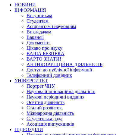
НОВИНИ
ІНФОРМАЦІЯ
Вступникам
Студентам
Аспірантам і науковцям
Викладачам
Вакансії
Документи
Цікаво про науку
ВАША БЕЗПЕКА
ВАРТО ЗНАТИ!
АНТИКОРУПЦІЙНА ДІЯЛЬНІСТЬ
Доступ до публічної інформації
Телефонний довідник
УНІВЕРСИТЕТ
Портрет ЧНУ
Наукова й інноваційна діяльність
Наукові періодичні видання
Освітня діяльність
Сталий розвиток
Міжнародна діяльність
Студентська рада
Асоціація випускників
ПІДРОЗДІЛИ
Навчально-наукові інститути та факультети