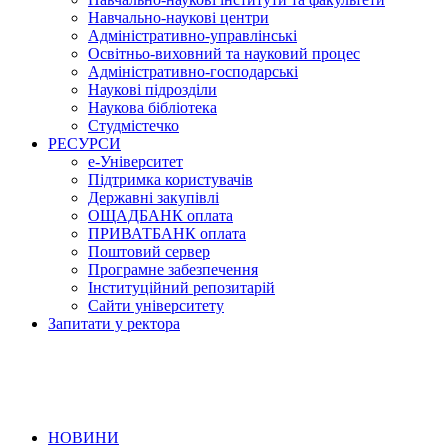
Навчально-наукові центри
Адміністративно-управлінські
Освітньо-виховний та науковий процес
Адміністративно-господарські
Наукові підрозділи
Наукова бібліотека
Студмістечко
РЕСУРСИ
е-Університет
Підтримка користувачів
Державні закупівлі
ОЩАДБАНК оплата
ПРИВАТБАНК оплата
Поштовий сервер
Програмне забезпечення
Інституційний репозитарій
Сайти університету
Запитати у ректора
НОВИНИ