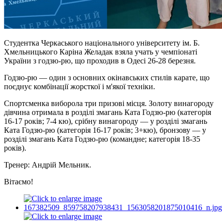
Студентка Черкаського національного університету ім. Б.
Хмельницького Каріна Желадак взяла учать у чемпіонаті
України з годзю-рю, що проходив в Одесі 26-28 березня.
Годзю-рю — один з основних окінавських стилів карате, що
поєднує комбінації жорсткої і м'якої техніки.
Спортсменка виборола три призові місця. Золоту винагороду
дівчина отримала в розділі змагань Ката Годзю-рю (категорія
16-17 років; 7-4 кю), срібну винагороду — у розділі змагань
Ката Годзю-рю (категорія 16-17 років; 3+кю), бронзову — у
розділі змагань Ката Годзю-рю (командне; категорія 18-35
років).
Тренер: Андрій Мельник.
Вітаємо!