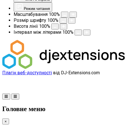
Режим читання
Масштабування
100
%
Розмір шрифту
100
%
Висота лінії
100
%
Інтервал між літерами
100
%
Плагін веб-доступності
від DJ-Extensions.com
Головне меню
×