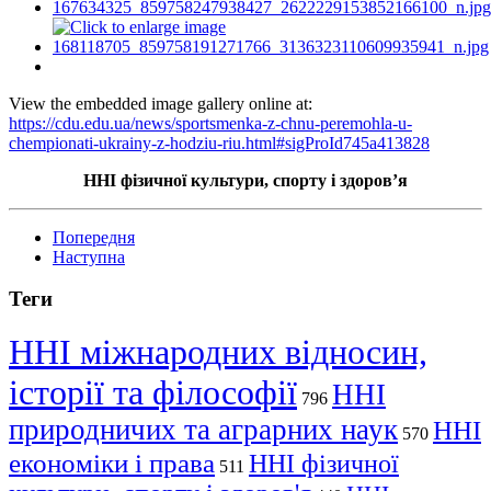
View the embedded image gallery online at:
https://cdu.edu.ua/news/sportsmenka-z-chnu-peremohla-u-
chempionati-ukrainy-z-hodziu-riu.html#sigProId745a413828
ННІ фізичної культури, спорту і здоров’я
Попередня
Наступна
Теги
ННІ міжнародних відносин,
історії та філософії
ННІ
796
природничих та аграрних наук
ННІ
570
економіки і права
ННІ фізичної
511