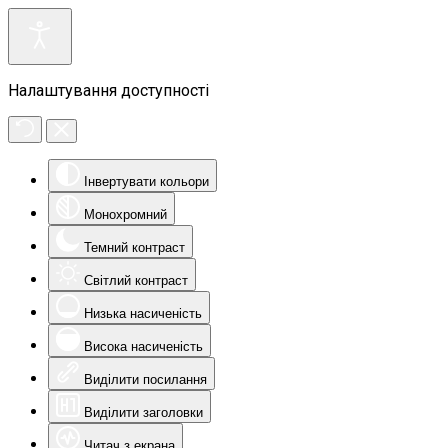
Налаштування доступності
Інвертувати кольори
Монохромний
Темний контраст
Світлий контраст
Низька насиченість
Висока насиченість
Виділити посилання
Виділити заголовки
Читач з екрана