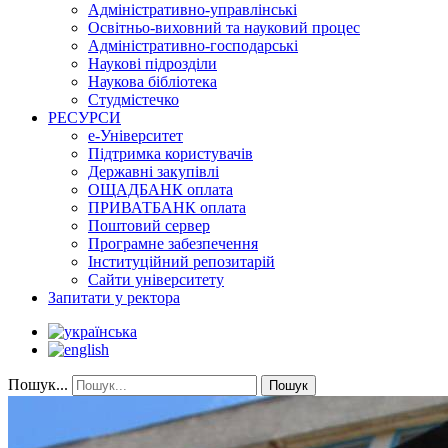
Адміністративно-управлінські
Освітньо-виховний та науковий процес
Адміністративно-господарські
Наукові підрозділи
Наукова бібліотека
Студмістечко
РЕСУРСИ
е-Університет
Підтримка користувачів
Державні закупівлі
ОЩАДБАНК оплата
ПРИВАТБАНК оплата
Поштовий сервер
Програмне забезпечення
Інституційний репозитарій
Сайти університету
Запитати у ректора
Пошук...
Пошук