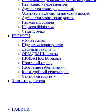
Навчально-наукові центри
Адміністративно-управлінські
Освітньо-виховний та науковий процес
Адміністративно-господарські
Наукові підрозділи
Наукова бібліотека
Студмістечко
РЕСУРСИ
е-Університет
Підтримка користувачів
Державні закупівлі
ОЩАДБАНК оплата
ПРИВАТБАНК оплата
Поштовий сервер
Програмне забезпечення
Інституційний репозитарій
Сайти університету
Запитати у ректора
НОВИНИ