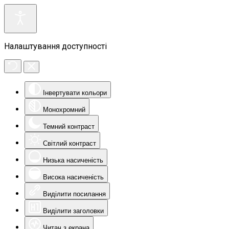
Налаштування доступності
Інвертувати кольори
Монохромний
Темний контраст
Світлий контраст
Низька насиченість
Висока насиченість
Виділити посилання
Виділити заголовки
Читач з екрана