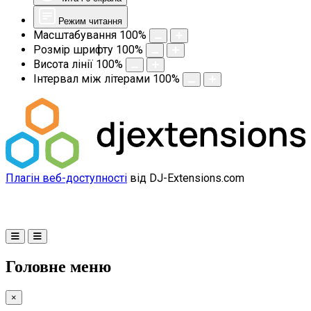
Режим читання
Масштабування
100
%
Розмір шрифту
100
%
Висота лінії
100
%
Інтервал між літерами
100
%
Плагін веб-доступності
від DJ-Extensions.com
Головне меню
×