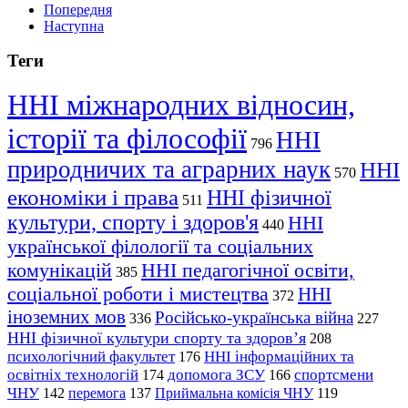
Попередня
Наступна
Теги
ННІ міжнародних відносин,
історії та філософії
ННІ
796
природничих та аграрних наук
ННІ
570
економіки і права
ННІ фізичної
511
культури, спорту і здоров'я
ННІ
440
української філології та соціальних
комунікацій
ННІ педагогічної освіти,
385
соціальної роботи і мистецтва
ННІ
372
іноземних мов
Російсько-українська війна
336
227
ННІ фізичної культури спорту та здоров’я
208
психологічний факультет
ННІ інформаційних та
176
освітніх технологій
допомога ЗСУ
спортсмени
174
166
ЧНУ
перемога
142
137
Приймальна комісія ЧНУ
119