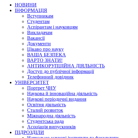
НОВИНИ
ІНФОРМАЦІЯ
Вступникам
Студентам
Аспірантам і науковцям
Викладачам
Вакансії
Документи
Цікаво про науку
ВАША БЕЗПЕКА
ВАРТО ЗНАТИ!
АНТИКОРУПЦІЙНА ДІЯЛЬНІСТЬ
Доступ до публічної інформації
Телефонний довідник
УНІВЕРСИТЕТ
Портрет ЧНУ
Наукова й інноваційна діяльність
Наукові періодичні видання
Освітня діяльність
Сталий розвиток
Міжнародна діяльність
Студентська рада
Асоціація випускників
ПІДРОЗДІЛИ
Навчально-наукові інститути та факультети