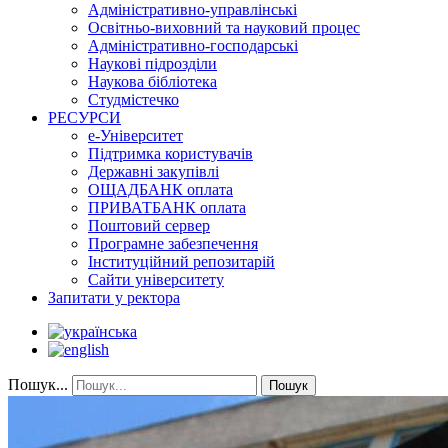
Адміністративно-управлінські
Освітньо-виховний та науковий процес
Адміністративно-господарські
Наукові підрозділи
Наукова бібліотека
Студмістечко
РЕСУРСИ
е-Університет
Підтримка користувачів
Державні закупівлі
ОЩАДБАНК оплата
ПРИВАТБАНК оплата
Поштовий сервер
Програмне забезпечення
Інституційний репозитарій
Сайти університету
Запитати у ректора
Пошук...
Пошук