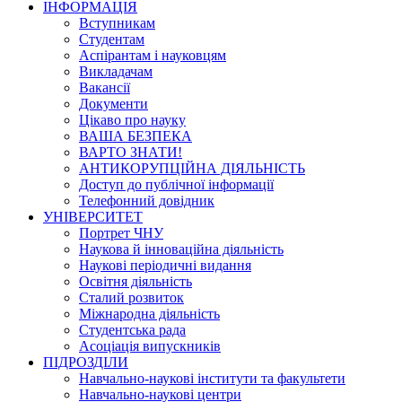
ІНФОРМАЦІЯ
Вступникам
Студентам
Аспірантам і науковцям
Викладачам
Вакансії
Документи
Цікаво про науку
ВАША БЕЗПЕКА
ВАРТО ЗНАТИ!
АНТИКОРУПЦІЙНА ДІЯЛЬНІСТЬ
Доступ до публічної інформації
Телефонний довідник
УНІВЕРСИТЕТ
Портрет ЧНУ
Наукова й інноваційна діяльність
Наукові періодичні видання
Освітня діяльність
Сталий розвиток
Міжнародна діяльність
Студентська рада
Асоціація випускників
ПІДРОЗДІЛИ
Навчально-наукові інститути та факультети
Навчально-наукові центри