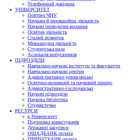
Телефонний довідник
УНІВЕРСИТЕТ
Портрет ЧНУ
Наукова й інноваційна діяльність
Наукові періодичні видання
Освітня діяльність
Сталий розвиток
Міжнародна діяльність
Студентська рада
Асоціація випускників
ПІДРОЗДІЛИ
Навчально-наукові інститути та факультети
Навчально-наукові центри
Адміністративно-управлінські
Освітньо-виховний та науковий процес
Адміністративно-господарські
Наукові підрозділи
Наукова бібліотека
Студмістечко
РЕСУРСИ
е-Університет
Підтримка користувачів
Державні закупівлі
ОЩАДБАНК оплата
ПРИВАТБАНК оплата