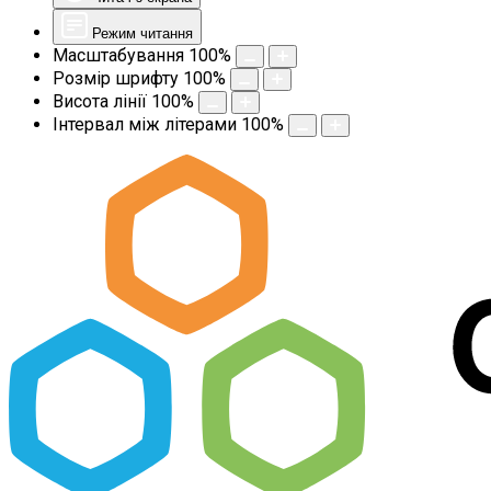
Режим читання
Масштабування
100
%
Розмір шрифту
100
%
Висота лінії
100
%
Інтервал між літерами
100
%