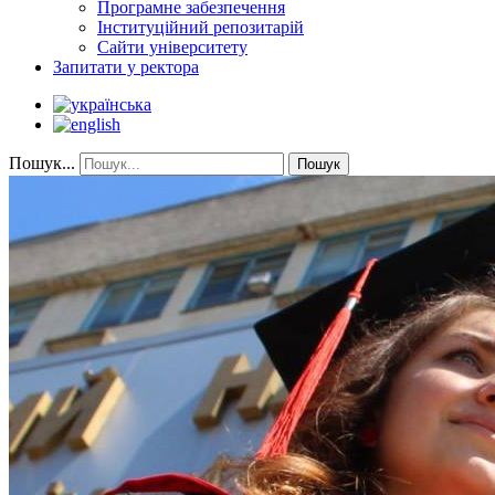
Програмне забезпечення
Інституційний репозитарій
Сайти університету
Запитати у ректора
Пошук...
Пошук