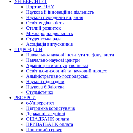
УНІВЕРСИТЕТ
Портрет ЧНУ
Наукова й інноваційна діяльність
Наукові періодичні видання
Освітня діяльність
Сталий розвиток
Міжнародна діяльність
Студентська рада
Асоціація випускників
ПІДРОЗДІЛИ
Навчально-наукові інститути та факультети
Навчально-наукові центри
Адміністративно-управлінські
Освітньо-виховний та науковий процес
Адміністративно-господарські
Наукові підрозділи
Наукова бібліотека
Студмістечко
РЕСУРСИ
е-Університет
Підтримка користувачів
Державні закупівлі
ОЩАДБАНК оплата
ПРИВАТБАНК оплата
Поштовий сервер