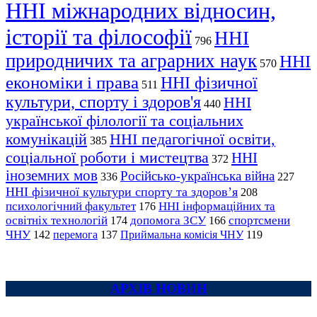
ННІ міжнародних відносин,
історії та філософії
ННІ
796
природничих та аграрних наук
ННІ
570
економіки і права
ННІ фізичної
511
культури, спорту і здоров'я
ННІ
440
української філології та соціальних
комунікацій
ННІ педагогічної освіти,
385
соціальної роботи і мистецтва
ННІ
372
іноземних мов
Російсько-українська війна
336
227
ННІ фізичної культури спорту та здоров’я
208
психологічний факультет
ННІ інформаційних та
176
освітніх технологій
допомога ЗСУ
спортсмени
174
166
ЧНУ
перемога
142
137
Приймальна комісія ЧНУ
119
АРХІВ НОВИН