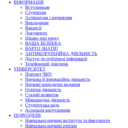
ІНФОРМАЦІЯ
Вступникам
Студентам
Аспірантам і науковцям
Викладачам
Вакансії
Документи
Цікаво про науку
ВАША БЕЗПЕКА
ВАРТО ЗНАТИ!
АНТИКОРУПЦІЙНА ДІЯЛЬНІСТЬ
Доступ до публічної інформації
Телефонний довідник
УНІВЕРСИТЕТ
Портрет ЧНУ
Наукова й інноваційна діяльність
Наукові періодичні видання
Освітня діяльність
Сталий розвиток
Міжнародна діяльність
Студентська рада
Асоціація випускників
ПІДРОЗДІЛИ
Навчально-наукові інститути та факультети
Навчально-наукові центри