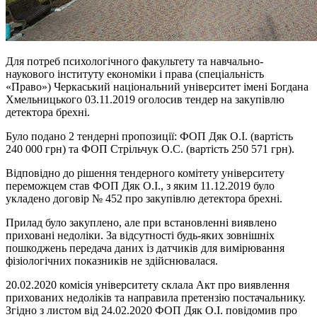
Для потреб психологічного факультету та навчально-
наукового інституту економіки і права (спеціальність
«Право») Черкаський національний університет імені Богдана
Хмельницького 03.11.2019 оголосив тендер на закупівлю
детектора брехні.
Було подано 2 тендерні пропозиції: ФОП Дяк О.І. (вартість
240 000 грн) та ФОП Стрільчук О.С. (вартість 250 571 грн).
Відповідно до рішення тендерного комітету університету
переможцем став ФОП Дяк О.І., з яким 11.12.2019 було
укладено договір № 452 про закупівлю детектора брехні.
Прилад було закуплено, але при встановленні виявлено
приховані недоліки. За відсутності будь-яких зовнішніх
пошкоджень передача даних із датчиків для вимірювання
фізіологічних показників не здійснювалася.
20.02.2020 комісія університету склала Акт про виявлення
прихованих недоліків та направила претензію постачальнику.
Згідно з листом від 24.02.2020 ФОП Дяк О.І. повідомив про