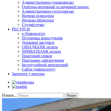
Адміністративно-управлінські
Освітньо-виховний та науковий процес
Адміністративно-господарські
Наукові підрозділи
Наукова бібліотека
Студмістечко
РЕСУРСИ
е-Університет
Підтримка користувачів
Державні закупівлі
ОЩАДБАНК оплата
ПРИВАТБАНК оплата
Поштовий сервер
Програмне забезпечення
Інституційний репозитарій
Сайти університету
Запитати у ректора
Пошук...
Пошук