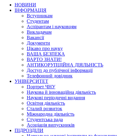
НОВИНИ
ІНФОРМАЦІЯ
Вступникам
Студентам
Аспірантам і науковцям
Викладачам
Вакансії
Документи
Цікаво про науку
ВАША БЕЗПЕКА
ВАРТО ЗНАТИ!
АНТИКОРУПЦІЙНА ДІЯЛЬНІСТЬ
Доступ до публічної інформації
Телефонний довідник
УНІВЕРСИТЕТ
Портрет ЧНУ
Наукова й інноваційна діяльність
Наукові періодичні видання
Освітня діяльність
Сталий розвиток
Міжнародна діяльність
Студентська рада
Асоціація випускників
ПІДРОЗДІЛИ
Навчально-наукові інститути та факультети