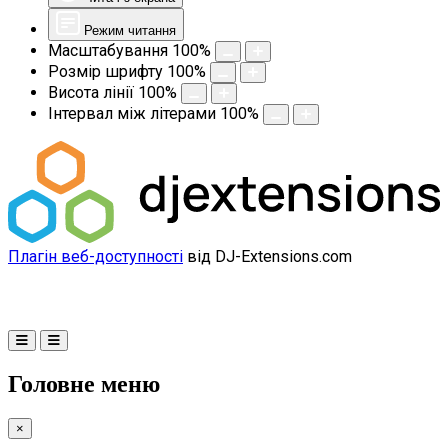
Режим читання
Масштабування
100
%
Розмір шрифту
100
%
Висота лінії
100
%
Інтервал між літерами
100
%
Плагін веб-доступності
від DJ-Extensions.com
Головне меню
×