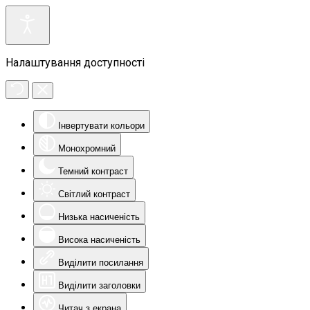
Налаштування доступності
Інвертувати кольори
Монохромний
Темний контраст
Світлий контраст
Низька насиченість
Висока насиченість
Виділити посилання
Виділити заголовки
Читач з екрана