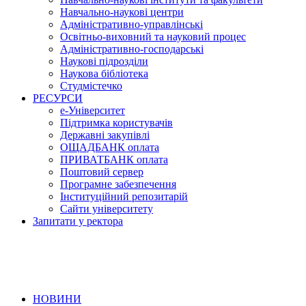
Навчально-наукові центри
Адміністративно-управлінські
Освітньо-виховний та науковий процес
Адміністративно-господарські
Наукові підрозділи
Наукова бібліотека
Студмістечко
РЕСУРСИ
е-Університет
Підтримка користувачів
Державні закупівлі
ОЩАДБАНК оплата
ПРИВАТБАНК оплата
Поштовий сервер
Програмне забезпечення
Інституційний репозитарій
Сайти університету
Запитати у ректора
НОВИНИ