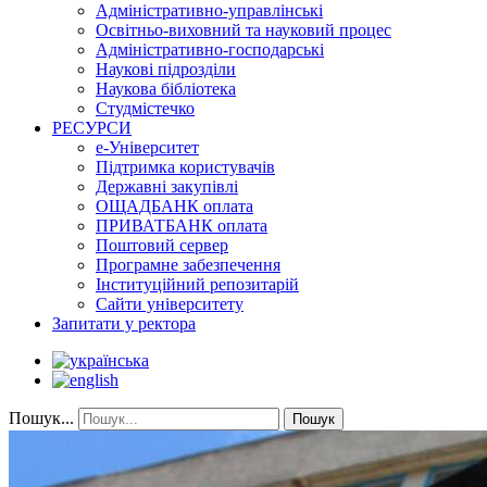
Адміністративно-управлінські
Освітньо-виховний та науковий процес
Адміністративно-господарські
Наукові підрозділи
Наукова бібліотека
Студмістечко
РЕСУРСИ
е-Університет
Підтримка користувачів
Державні закупівлі
ОЩАДБАНК оплата
ПРИВАТБАНК оплата
Поштовий сервер
Програмне забезпечення
Інституційний репозитарій
Сайти університету
Запитати у ректора
Пошук...
Пошук