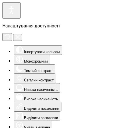
Налаштування доступності
Інвертувати кольори
Монохромний
Темний контраст
Світлий контраст
Низька насиченість
Висока насиченість
Виділити посилання
Виділити заголовки
Читач з екрана