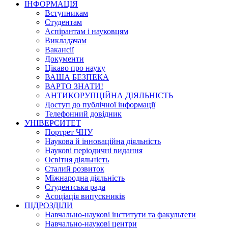
ІНФОРМАЦІЯ
Вступникам
Студентам
Аспірантам і науковцям
Викладачам
Вакансії
Документи
Цікаво про науку
ВАША БЕЗПЕКА
ВАРТО ЗНАТИ!
АНТИКОРУПЦІЙНА ДІЯЛЬНІСТЬ
Доступ до публічної інформації
Телефонний довідник
УНІВЕРСИТЕТ
Портрет ЧНУ
Наукова й інноваційна діяльність
Наукові періодичні видання
Освітня діяльність
Сталий розвиток
Міжнародна діяльність
Студентська рада
Асоціація випускників
ПІДРОЗДІЛИ
Навчально-наукові інститути та факультети
Навчально-наукові центри