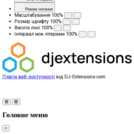
Режим читання
Масштабування
100
%
Розмір шрифту
100
%
Висота лінії
100
%
Інтервал між літерами
100
%
Плагін веб-доступності
від DJ-Extensions.com
Головне меню
×