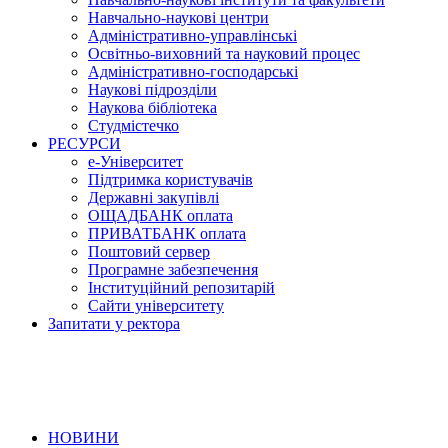
Навчально-наукові центри
Адміністративно-управлінські
Освітньо-виховний та науковий процес
Адміністративно-господарські
Наукові підрозділи
Наукова бібліотека
Студмістечко
РЕСУРСИ
е-Університет
Підтримка користувачів
Державні закупівлі
ОЩАДБАНК оплата
ПРИВАТБАНК оплата
Поштовий сервер
Програмне забезпечення
Інституційний репозитарій
Сайти університету
Запитати у ректора
НОВИНИ