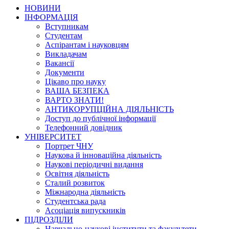
НОВИНИ
ІНФОРМАЦІЯ
Вступникам
Студентам
Аспірантам і науковцям
Викладачам
Вакансії
Документи
Цікаво про науку
ВАША БЕЗПЕКА
ВАРТО ЗНАТИ!
АНТИКОРУПЦІЙНА ДІЯЛЬНІСТЬ
Доступ до публічної інформації
Телефонний довідник
УНІВЕРСИТЕТ
Портрет ЧНУ
Наукова й інноваційна діяльність
Наукові періодичні видання
Освітня діяльність
Сталий розвиток
Міжнародна діяльність
Студентська рада
Асоціація випускників
ПІДРОЗДІЛИ
Навчально-наукові інститути та факультети