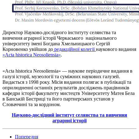
Директор Науково-дослідного інституту селянства та
вивчення аграрної історії Черкаського національного
університету імені Богдана Хмельницького Сергій
Корновенко увійшов до
редакційної колегії
наукового видання
«Acta historica Neosoliensia»
.
«Acta historica Neosoliensia» — наукове періодичне видання в
галузі історії, музеології та суміжних наукових галузей.
Видається з 1998 року. Місія видання полягає в публікації та
оприлюдненні останніх результатів досліджень працівників
кафедри історії факультету мистецтв Університету Матея Бела
в Банській Бистриці та його партнерських установ у
Словаччині та за кордоном.
Науково-дослідний інститут селянства та вивчення
аграрної історії
Попередня