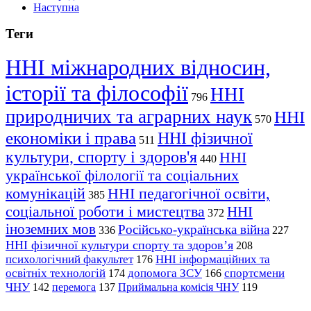
Наступна
Теги
ННІ міжнародних відносин,
історії та філософії
ННІ
796
природничих та аграрних наук
ННІ
570
економіки і права
ННІ фізичної
511
культури, спорту і здоров'я
ННІ
440
української філології та соціальних
комунікацій
ННІ педагогічної освіти,
385
соціальної роботи і мистецтва
ННІ
372
іноземних мов
Російсько-українська війна
336
227
ННІ фізичної культури спорту та здоров’я
208
психологічний факультет
ННІ інформаційних та
176
освітніх технологій
допомога ЗСУ
спортсмени
174
166
ЧНУ
перемога
142
137
Приймальна комісія ЧНУ
119