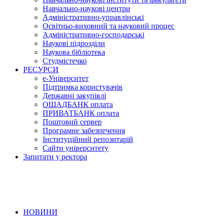
Навчально-наукові центри
Адміністративно-управлінські
Освітньо-виховний та науковий процес
Адміністративно-господарські
Наукові підрозділи
Наукова бібліотека
Студмістечко
РЕСУРСИ
е-Університет
Підтримка користувачів
Державні закупівлі
ОЩАДБАНК оплата
ПРИВАТБАНК оплата
Поштовий сервер
Програмне забезпечення
Інституційний репозитарій
Сайти університету
Запитати у ректора
НОВИНИ