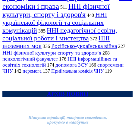
економіки і права
ННІ фізичної
511
культури, спорту і здоров'я
ННІ
440
української філології та соціальних
комунікацій
ННІ педагогічної освіти,
385
соціальної роботи і мистецтва
ННІ
372
іноземних мов
Російсько-українська війна
336
227
ННІ фізичної культури спорту та здоров’я
208
психологічний факультет
ННІ інформаційних та
176
освітніх технологій
допомога ЗСУ
спортсмени
174
166
ЧНУ
перемога
142
137
Приймальна комісія ЧНУ
119
АРХІВ НОВИН