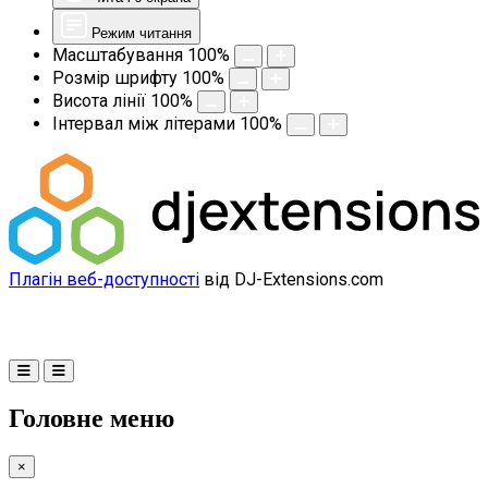
Режим читання
Масштабування
100
%
Розмір шрифту
100
%
Висота лінії
100
%
Інтервал між літерами
100
%
Плагін веб-доступності
від DJ-Extensions.com
Головне меню
×