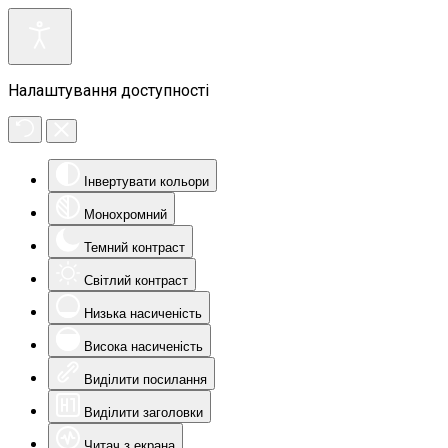
Налаштування доступності
Інвертувати кольори
Монохромний
Темний контраст
Світлий контраст
Низька насиченість
Висока насиченість
Виділити посилання
Виділити заголовки
Читач з екрана