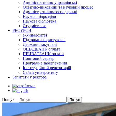
Адміністративно-управлінські
Освітньо-виховний та науковий процес
Адміністративно-господарські
Наукові підрозділи
Наукова бібліотека
Студмістечко
РЕСУРСИ
е-Університет
Підтримка користувачів
Державні закупівлі
ОЩАДБАНК оплата
ПРИВАТБАНК оплата
Поштовий сервер
Програмне забезпечення
Інституційний репозитарій
Сайти університету
Запитати у ректора
Пошук...
Пошук