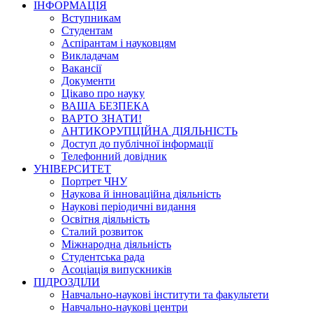
ІНФОРМАЦІЯ
Вступникам
Студентам
Аспірантам і науковцям
Викладачам
Вакансії
Документи
Цікаво про науку
ВАША БЕЗПЕКА
ВАРТО ЗНАТИ!
АНТИКОРУПЦІЙНА ДІЯЛЬНІСТЬ
Доступ до публічної інформації
Телефонний довідник
УНІВЕРСИТЕТ
Портрет ЧНУ
Наукова й інноваційна діяльність
Наукові періодичні видання
Освітня діяльність
Сталий розвиток
Міжнародна діяльність
Студентська рада
Асоціація випускників
ПІДРОЗДІЛИ
Навчально-наукові інститути та факультети
Навчально-наукові центри