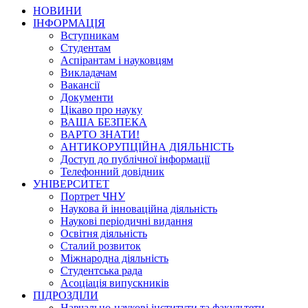
НОВИНИ
ІНФОРМАЦІЯ
Вступникам
Студентам
Аспірантам і науковцям
Викладачам
Вакансії
Документи
Цікаво про науку
ВАША БЕЗПЕКА
ВАРТО ЗНАТИ!
АНТИКОРУПЦІЙНА ДІЯЛЬНІСТЬ
Доступ до публічної інформації
Телефонний довідник
УНІВЕРСИТЕТ
Портрет ЧНУ
Наукова й інноваційна діяльність
Наукові періодичні видання
Освітня діяльність
Сталий розвиток
Міжнародна діяльність
Студентська рада
Асоціація випускників
ПІДРОЗДІЛИ
Навчально-наукові інститути та факультети