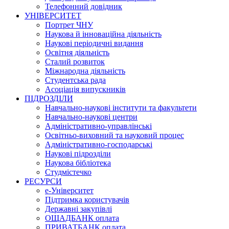
Телефонний довідник
УНІВЕРСИТЕТ
Портрет ЧНУ
Наукова й інноваційна діяльність
Наукові періодичні видання
Освітня діяльність
Сталий розвиток
Міжнародна діяльність
Студентська рада
Асоціація випускників
ПІДРОЗДІЛИ
Навчально-наукові інститути та факультети
Навчально-наукові центри
Адміністративно-управлінські
Освітньо-виховний та науковий процес
Адміністративно-господарські
Наукові підрозділи
Наукова бібліотека
Студмістечко
РЕСУРСИ
е-Університет
Підтримка користувачів
Державні закупівлі
ОЩАДБАНК оплата
ПРИВАТБАНК оплата