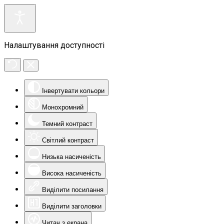
Налаштування доступності
Інвертувати кольори
Монохромний
Темний контраст
Світлий контраст
Низька насиченість
Висока насиченість
Виділити посилання
Виділити заголовки
Читач з екрана