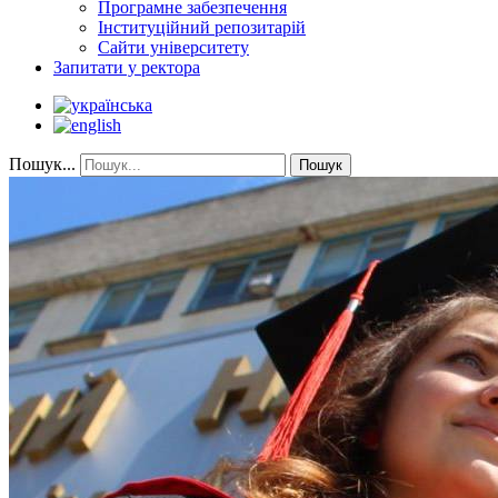
Програмне забезпечення
Інституційний репозитарій
Сайти університету
Запитати у ректора
Пошук...
Пошук