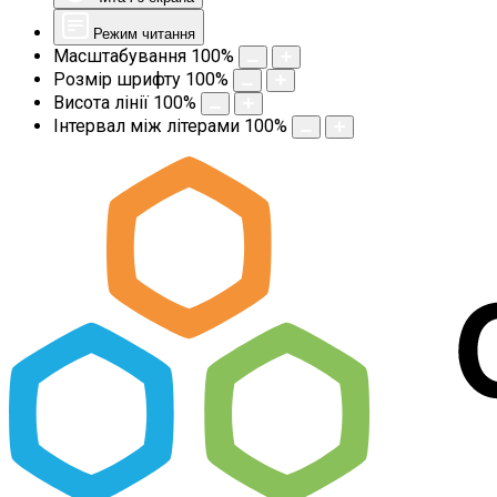
Режим читання
Масштабування
100
%
Розмір шрифту
100
%
Висота лінії
100
%
Інтервал між літерами
100
%