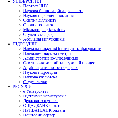
УНІВЕРСИТЕТ
Портрет ЧНУ
Наукова й інноваційна діяльність
Наукові періодичні видання
Освітня діяльність
Сталий розвиток
Міжнародна діяльність
Студентська рада
Асоціація випускників
ПІДРОЗДІЛИ
Навчально-наукові інститути та факультети
Навчально-наукові центри
Адміністративно-управлінські
Освітньо-виховний та науковий процес
Адміністративно-господарські
Наукові підрозділи
Наукова бібліотека
Студмістечко
РЕСУРСИ
е-Університет
Підтримка користувачів
Державні закупівлі
ОЩАДБАНК оплата
ПРИВАТБАНК оплата
Поштовий сервер