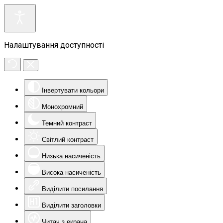
Налаштування доступності
Інвертувати кольори
Монохромний
Темний контраст
Світлий контраст
Низька насиченість
Висока насиченість
Виділити посилання
Виділити заголовки
Читач з екрана