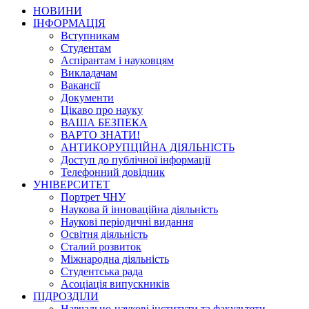
НОВИНИ
ІНФОРМАЦІЯ
Вступникам
Студентам
Аспірантам і науковцям
Викладачам
Вакансії
Документи
Цікаво про науку
ВАША БЕЗПЕКА
ВАРТО ЗНАТИ!
АНТИКОРУПЦІЙНА ДІЯЛЬНІСТЬ
Доступ до публічної інформації
Телефонний довідник
УНІВЕРСИТЕТ
Портрет ЧНУ
Наукова й інноваційна діяльність
Наукові періодичні видання
Освітня діяльність
Сталий розвиток
Міжнародна діяльність
Студентська рада
Асоціація випускників
ПІДРОЗДІЛИ
Навчально-наукові інститути та факультети