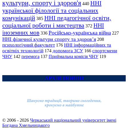
культури, спорту і здоров'я
ННІ
440
української філології та соціальних
комунікацій
ННІ педагогічної освіти,
385
соціальної роботи і мистецтва
ННІ
372
іноземних мов
Російсько-українська війна
336
227
ННІ фізичної культури спорту та здоров’я
208
психологічний факультет
ННІ інформаційних та
176
освітніх технологій
допомога ЗСУ
спортсмени
174
166
ЧНУ
перемога
142
137
Приймальна комісія ЧНУ
119
АРХІВ НОВИН
© 2006 - 2026
Черкаський національний університет імені
Богдана Хмельницького