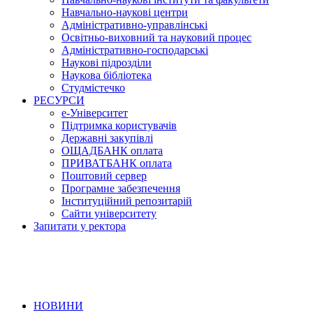
Навчально-наукові центри
Адміністративно-управлінські
Освітньо-виховний та науковий процес
Адміністративно-господарські
Наукові підрозділи
Наукова бібліотека
Студмістечко
РЕСУРСИ
е-Університет
Підтримка користувачів
Державні закупівлі
ОЩАДБАНК оплата
ПРИВАТБАНК оплата
Поштовий сервер
Програмне забезпечення
Інституційний репозитарій
Сайти університету
Запитати у ректора
НОВИНИ