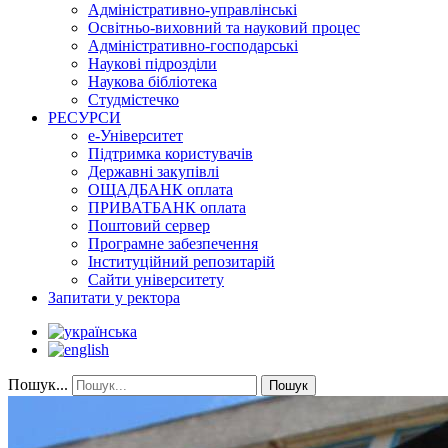
Адміністративно-управлінські
Освітньо-виховний та науковий процес
Адміністративно-господарські
Наукові підрозділи
Наукова бібліотека
Студмістечко
РЕСУРСИ
е-Університет
Підтримка користувачів
Державні закупівлі
ОЩАДБАНК оплата
ПРИВАТБАНК оплата
Поштовий сервер
Програмне забезпечення
Інституційний репозитарій
Сайти університету
Запитати у ректора
Пошук...
Пошук