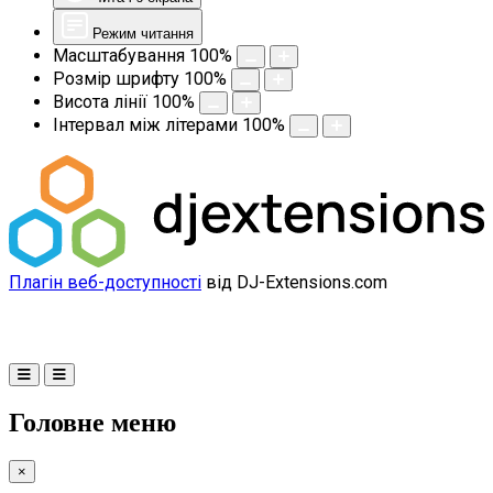
Режим читання
Масштабування
100
%
Розмір шрифту
100
%
Висота лінії
100
%
Інтервал між літерами
100
%
Плагін веб-доступності
від DJ-Extensions.com
Головне меню
×