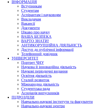
ІНФОРМАЦІЯ
Вступникам
Студентам
Аспірантам і науковцям
Викладачам
Вакансії
Документи
Цікаво про науку
ВАША БЕЗПЕКА
ВАРТО ЗНАТИ!
АНТИКОРУПЦІЙНА ДІЯЛЬНІСТЬ
Доступ до публічної інформації
Телефонний довідник
УНІВЕРСИТЕТ
Портрет ЧНУ
Наукова й інноваційна діяльність
Наукові періодичні видання
Освітня діяльність
Сталий розвиток
Міжнародна діяльність
Студентська рада
Асоціація випускників
ПІДРОЗДІЛИ
Навчально-наукові інститути та факультети
Навчально-наукові центри