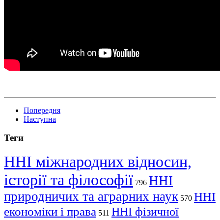
Попередня
Наступна
Теги
ННІ міжнародних відносин,
історії та філософії
ННІ
796
природничих та аграрних наук
ННІ
570
економіки і права
ННІ фізичної
511