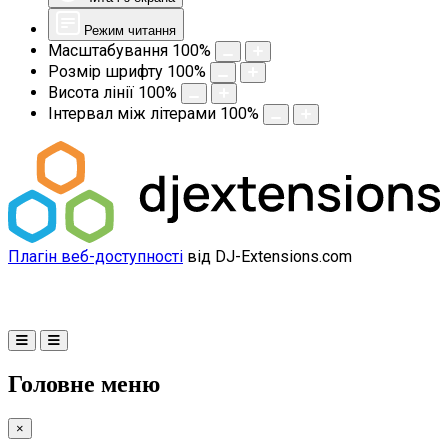
Режим читання
Масштабування
100
%
Розмір шрифту
100
%
Висота лінії
100
%
Інтервал між літерами
100
%
Плагін веб-доступності
від DJ-Extensions.com
Головне меню
×