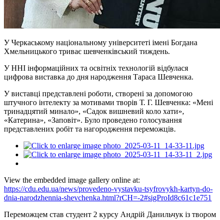
У Черкаському національному університеті імені Богдана
Хмельницького триває шевченківський тиждень.
У ННІ інформаційних та освітніх технологій відбулася
цифрова виставка до дня народження Тараса Шевченка.
У виставці представлені роботи, створені за допомогою
штучного інтелекту за мотивами творів Т. Г. Шевченка: «Мені
тринадцятий минало», «Садок вишневий коло хати»,
«Катерина», «Заповіт». Було проведено голосування
представлених робіт та нагородження переможців.
View the embedded image gallery online at:
https://cdu.edu.ua/news/provedeno-vystavku-tsyfrovykh-kartyn-do-
dnia-narodzhennia-shevchenka.html?rCH=-2#sigProId8c61c1e751
Переможцем став студент 2 курсу Андрій Данильчук із твором