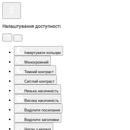
Налаштування доступності
Інвертувати кольори
Монохромний
Темний контраст
Світлий контраст
Низька насиченість
Висока насиченість
Виділити посилання
Виділити заголовки
Читач з екрана