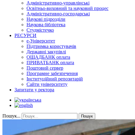
Адміністративно-управлінські
Освітньо-виховний та науковий процес
Адміністративно-господарські
Наукові підрозділи
Наукова бібліотека
Студмістечко
РЕСУРСИ
е-Університет
Підтримка користувачів
Державні закупівлі
ОЩАДБАНК оплата
ПРИВАТБАНК оплата
Поштовий сервер
Програмне забезпечення
Інституційний репозитарій
Сайти університету
Запитати у ректора
Пошук...
Пошук