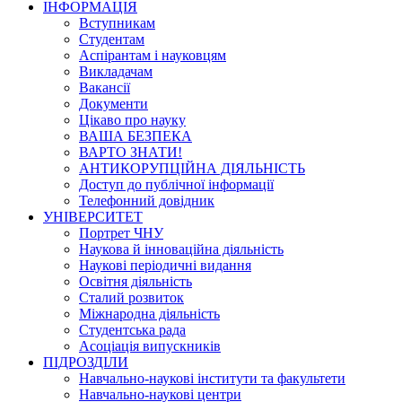
ІНФОРМАЦІЯ
Вступникам
Студентам
Аспірантам і науковцям
Викладачам
Вакансії
Документи
Цікаво про науку
ВАША БЕЗПЕКА
ВАРТО ЗНАТИ!
АНТИКОРУПЦІЙНА ДІЯЛЬНІСТЬ
Доступ до публічної інформації
Телефонний довідник
УНІВЕРСИТЕТ
Портрет ЧНУ
Наукова й інноваційна діяльність
Наукові періодичні видання
Освітня діяльність
Сталий розвиток
Міжнародна діяльність
Студентська рада
Асоціація випускників
ПІДРОЗДІЛИ
Навчально-наукові інститути та факультети
Навчально-наукові центри