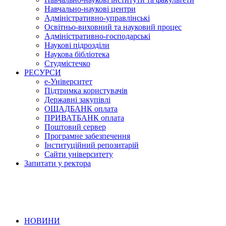
Навчально-наукові центри
Адміністративно-управлінські
Освітньо-виховний та науковий процес
Адміністративно-господарські
Наукові підрозділи
Наукова бібліотека
Студмістечко
РЕСУРСИ
е-Університет
Підтримка користувачів
Державні закупівлі
ОЩАДБАНК оплата
ПРИВАТБАНК оплата
Поштовий сервер
Програмне забезпечення
Інституційний репозитарій
Сайти університету
Запитати у ректора
НОВИНИ