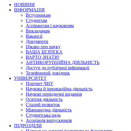
НОВИНИ
ІНФОРМАЦІЯ
Вступникам
Студентам
Аспірантам і науковцям
Викладачам
Вакансії
Документи
Цікаво про науку
ВАША БЕЗПЕКА
ВАРТО ЗНАТИ!
АНТИКОРУПЦІЙНА ДІЯЛЬНІСТЬ
Доступ до публічної інформації
Телефонний довідник
УНІВЕРСИТЕТ
Портрет ЧНУ
Наукова й інноваційна діяльність
Наукові періодичні видання
Освітня діяльність
Сталий розвиток
Міжнародна діяльність
Студентська рада
Асоціація випускників
ПІДРОЗДІЛИ
Навчально-наукові інститути та факультети