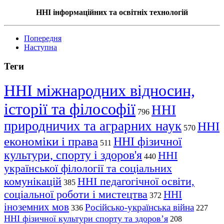
ННІ інформаційних та освітніх технологій
Попередня
Наступна
Теги
ННІ міжнародних відносин,
історії та філософії
ННІ
796
природничих та аграрних наук
ННІ
570
економіки і права
ННІ фізичної
511
культури, спорту і здоров'я
ННІ
440
української філології та соціальних
комунікацій
ННІ педагогічної освіти,
385
соціальної роботи і мистецтва
ННІ
372
іноземних мов
Російсько-українська війна
336
227
ННІ фізичної культури спорту та здоров’я
208