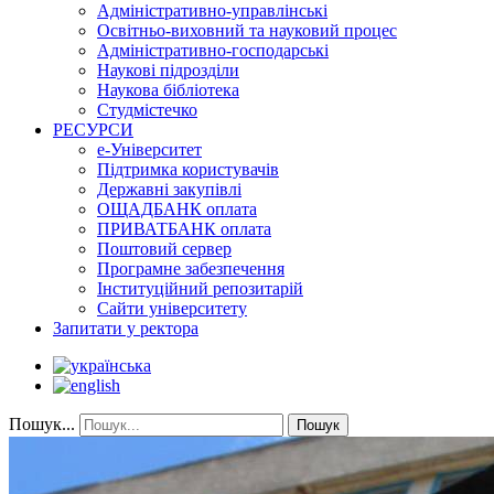
Адміністративно-управлінські
Освітньо-виховний та науковий процес
Адміністративно-господарські
Наукові підрозділи
Наукова бібліотека
Студмістечко
РЕСУРСИ
е-Університет
Підтримка користувачів
Державні закупівлі
ОЩАДБАНК оплата
ПРИВАТБАНК оплата
Поштовий сервер
Програмне забезпечення
Інституційний репозитарій
Сайти університету
Запитати у ректора
Пошук...
Пошук