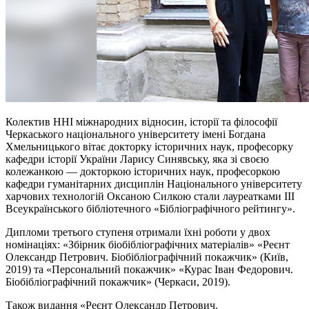
Колектив ННІ міжнародних відносин, історії та філософії
Черкаського національного університету імені Богдана
Хмельницького вітає докторку історичних наук, професорку
кафедри історії України Ларису Синявську, яка зі своєю
колежанкою — докторкою історичних наук, професоркою
кафедри гуманітарних дисциплін Національного університету
харчових технологій Оксаною Силкою стали лауреатками ІІІ
Всеукраїнського бібліотечного «Бібліографічного рейтингу».
Дипломи третього ступеня отримали їхні роботи у двох
номінаціях: «Збірник біобібліографічних матеріалів» «Реєнт
Олександр Петрович. Біобібліографічний покажчик» (Київ,
2019) та «Персональний покажчик» «Курас Іван Федорович.
Біобібліографічний покажчик» (Черкаси, 2019).
Також видання «Реєнт Олександр Петрович.