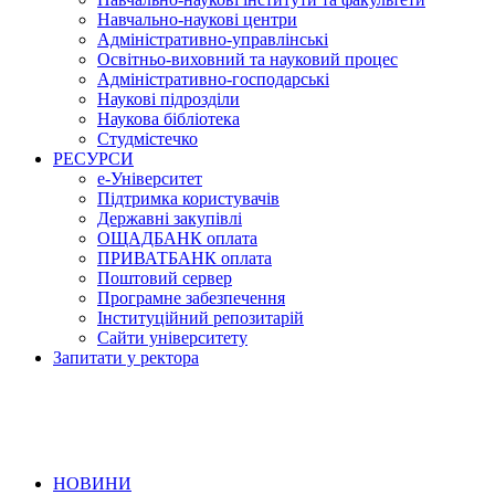
Навчально-наукові центри
Адміністративно-управлінські
Освітньо-виховний та науковий процес
Адміністративно-господарські
Наукові підрозділи
Наукова бібліотека
Студмістечко
РЕСУРСИ
е-Університет
Підтримка користувачів
Державні закупівлі
ОЩАДБАНК оплата
ПРИВАТБАНК оплата
Поштовий сервер
Програмне забезпечення
Інституційний репозитарій
Сайти університету
Запитати у ректора
НОВИНИ