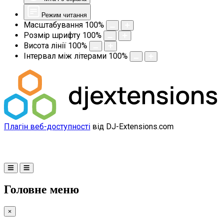
Режим читання
Масштабування
100
%
Розмір шрифту
100
%
Висота лінії
100
%
Інтервал між літерами
100
%
Плагін веб-доступності
від DJ-Extensions.com
Головне меню
×