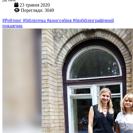
23 травня 2020
Перегляди: 3049
#Рейтинг
#бібліотека
#книгозбіня
#біобібліографічний
покажчик