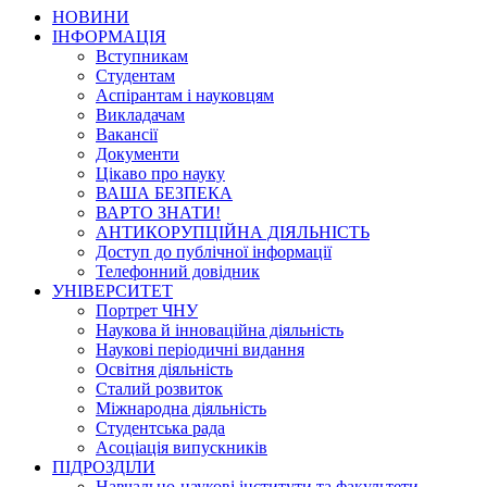
НОВИНИ
ІНФОРМАЦІЯ
Вступникам
Студентам
Аспірантам і науковцям
Викладачам
Вакансії
Документи
Цікаво про науку
ВАША БЕЗПЕКА
ВАРТО ЗНАТИ!
АНТИКОРУПЦІЙНА ДІЯЛЬНІСТЬ
Доступ до публічної інформації
Телефонний довідник
УНІВЕРСИТЕТ
Портрет ЧНУ
Наукова й інноваційна діяльність
Наукові періодичні видання
Освітня діяльність
Сталий розвиток
Міжнародна діяльність
Студентська рада
Асоціація випускників
ПІДРОЗДІЛИ
Навчально-наукові інститути та факультети