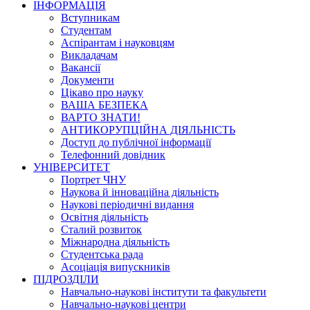
ІНФОРМАЦІЯ
Вступникам
Студентам
Аспірантам і науковцям
Викладачам
Вакансії
Документи
Цікаво про науку
ВАША БЕЗПЕКА
ВАРТО ЗНАТИ!
АНТИКОРУПЦІЙНА ДІЯЛЬНІСТЬ
Доступ до публічної інформації
Телефонний довідник
УНІВЕРСИТЕТ
Портрет ЧНУ
Наукова й інноваційна діяльність
Наукові періодичні видання
Освітня діяльність
Сталий розвиток
Міжнародна діяльність
Студентська рада
Асоціація випускників
ПІДРОЗДІЛИ
Навчально-наукові інститути та факультети
Навчально-наукові центри