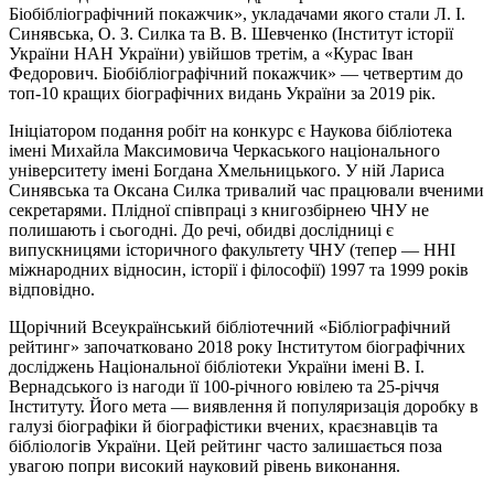
Біобібліографічний покажчик», укладачами якого стали Л. І.
Синявська, О. З. Силка та В. В. Шевченко (Інститут історії
України НАН України) увійшов третім, а «Курас Іван
Федорович. Біобібліографічний покажчик» — четвертим до
топ-10 кращих біографічних видань України за 2019 рік.
Ініціатором подання робіт на конкурс є Наукова бібліотека
імені Михайла Максимовича Черкаського національного
університету імені Богдана Хмельницького. У ній Лариса
Синявська та Оксана Силка тривалий час працювали вченими
секретарями. Плідної співпраці з книгозбірнею ЧНУ не
полишають і сьогодні. До речі, обидві дослідниці є
випускницями історичного факультету ЧНУ (тепер — ННІ
міжнародних відносин, історії і філософії) 1997 та 1999 років
відповідно.
Щорічний Всеукраїнський бібліотечний «Бібліографічний
рейтинг» започатковано 2018 року Інститутом біографічних
досліджень Національної бібліотеки України імені В. І.
Вернадського із нагоди її 100-річного ювілею та 25-річчя
Інституту. Його мета — виявлення й популяризація доробку в
галузі біографіки й біографістики вчених, краєзнавців та
бібліологів України. Цей рейтинг часто залишається поза
увагою попри високий науковий рівень виконання.