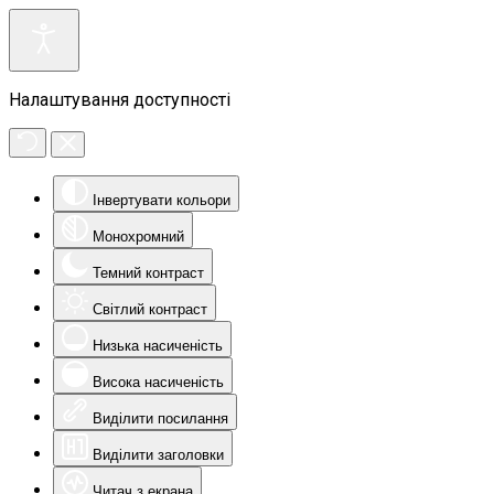
Налаштування доступності
Інвертувати кольори
Монохромний
Темний контраст
Світлий контраст
Низька насиченість
Висока насиченість
Виділити посилання
Виділити заголовки
Читач з екрана