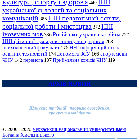
культури, спорту і здоров'я
ННІ
440
української філології та соціальних
комунікацій
ННІ педагогічної освіти,
385
соціальної роботи і мистецтва
ННІ
372
іноземних мов
Російсько-українська війна
336
227
ННІ фізичної культури спорту та здоров’я
208
психологічний факультет
ННІ інформаційних та
176
освітніх технологій
допомога ЗСУ
спортсмени
174
166
ЧНУ
перемога
142
137
Приймальна комісія ЧНУ
119
АРХІВ НОВИН
© 2006 - 2026
Черкаський національний університет імені
Богдана Хмельницького