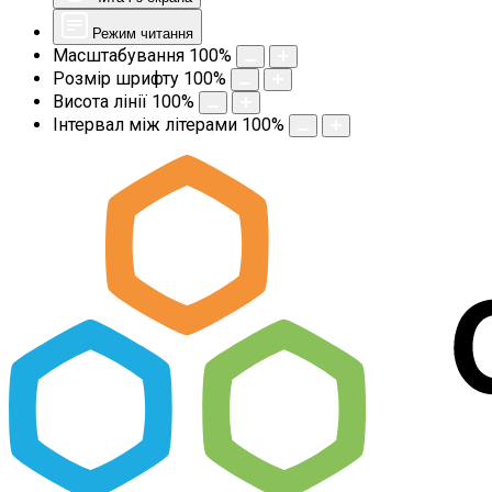
Режим читання
Масштабування
100
%
Розмір шрифту
100
%
Висота лінії
100
%
Інтервал між літерами
100
%