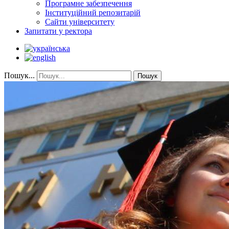
Програмне забезпечення
Інституційний репозитарій
Сайти університету
Запитати у ректора
Пошук...
Пошук