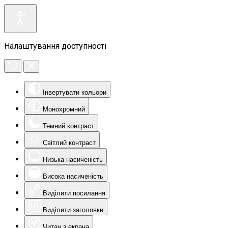
Налаштування доступності
Інвертувати кольори
Монохромний
Темний контраст
Світлий контраст
Низька насиченість
Висока насиченість
Виділити посилання
Виділити заголовки
Читач з екрана