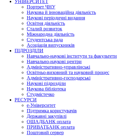
УНІВЕРСИТЕТ
Портрет ЧНУ
Наукова й інноваційна діяльність
Наукові періодичні видання
Освітня діяльність
Сталий розвиток
Міжнародна діяльність
Студентська рада
Асоціація випускників
ПІДРОЗДІЛИ
Навчально-наукові інститути та факультети
Навчально-наукові центри
Адміністративно-управлінські
Освітньо-виховний та науковий процес
Адміністративно-господарські
Наукові підрозділи
Наукова бібліотека
Студмістечко
РЕСУРСИ
е-Університет
Підтримка користувачів
Державні закупівлі
ОЩАДБАНК оплата
ПРИВАТБАНК оплата
Поштовий сервер