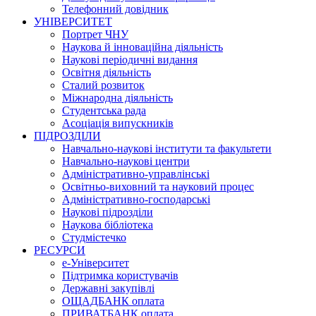
Телефонний довідник
УНІВЕРСИТЕТ
Портрет ЧНУ
Наукова й інноваційна діяльність
Наукові періодичні видання
Освітня діяльність
Сталий розвиток
Міжнародна діяльність
Студентська рада
Асоціація випускників
ПІДРОЗДІЛИ
Навчально-наукові інститути та факультети
Навчально-наукові центри
Адміністративно-управлінські
Освітньо-виховний та науковий процес
Адміністративно-господарські
Наукові підрозділи
Наукова бібліотека
Студмістечко
РЕСУРСИ
е-Університет
Підтримка користувачів
Державні закупівлі
ОЩАДБАНК оплата
ПРИВАТБАНК оплата